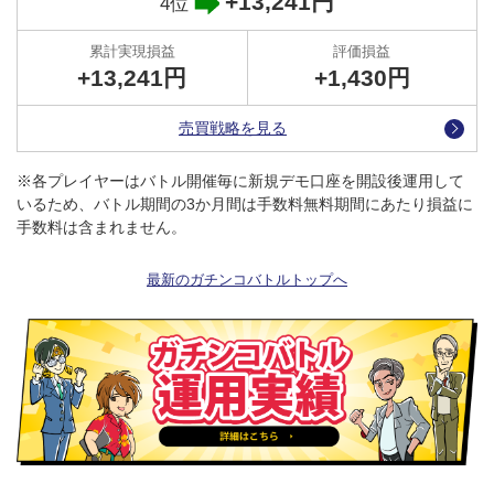
+13,241円
4位
マネ運用を行う際は、「
ワンタッチ設定
」から簡単に行うことがで
きます。
+13,241円
+1,430
円
●X（エックス）をチェック！
売買戦略を見る
各プレイヤーの設定内容や停止レートの変更などの取引に係わる情
報は、随時公式X（旧ツイッター）でお知らせしますので、皆さん
※各プレイヤーはバトル開催毎に新規デモ口座を開設後運用して
が難しく感じる運用停止やポジション決済のタイミングも簡単で
いるため、バトル期間の3か月間は手数料無料期間にあたり損益に
す。
手数料は含まれません。
マネ運用をされる方は、公式Xのフォローをお願いします！
最新のガチンコバトルトップへ
トラッキングトレード（公式）X（旧ツイッター）