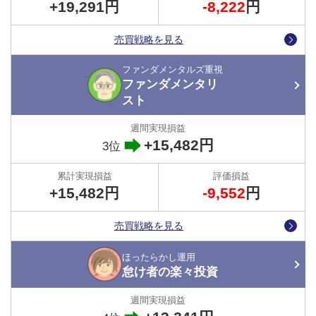
+19,291円
-8,222
円
過去のバトルで全勝というわけではありませんが、「勝率の高さ」
と「累計で獲得した利益」を見ると、FXで勝つための作戦として
売買戦略を見る
はかなり有効性のある手法といえるのではないでしょうか。
ファンダメンタルズ重視
今回のバトルでも、マネ運用の実力を証明できるか、その行方に注
ファンダメンタリ
目です。
スト
参考：負け犬から勝ち組へ転身した、超シンプルな手法！
+15,482円
3位
●マネ運用を始めるタイミングは？
トラトレめがねさんがマネ運用をするとき、本家が運用を開始した
+15,482円
-9,552
円
ことを「公式X（エックス）」で確認し、すぐに同じ設定内容で運
用を開始しているため、運用開始のタイミングは本家プレイヤーと
売買戦略を見る
ほぼ同じです。
第28回ガチンコバトルは始まったばかり。
ほったらかし運用
怠け者の楽々投資
今からマネ運用をスタートすれば、バトル終了時（3か月後）には
誰でも同じような成績になる可能性は十分にあります。