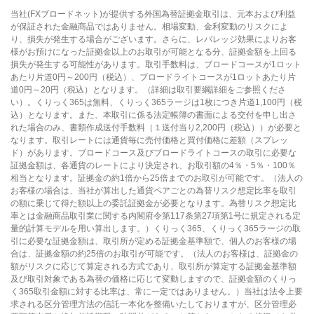
当社(FXブロードネット)が提供する外国為替証拠金取引は、元本および利益
が保証された金融商品ではありません。相場変動、金利変動のリスクによ
り、損失が発生する場合がございます。さらに、レバレッジ効果によりお客
様がお預けになった証拠金以上のお取引が可能となる分、証拠金額を上回る
損失が発生する可能性があります。取引手数料は、ブロードコースが1ロット
あたり片道0円～200円（税込）、ブロードライトコースが1ロットあたり片
道0円～20円（税込）となります。（詳細は取引要綱詳細をご参照くださ
い）。くりっく365は無料、くりっく365ラージは1枚につき片道1,100円（税
込）となります。また、本取引に係る法定帳簿の書面による交付を申し出さ
れた場合のみ、書類作成送付手数料（１送付当り2,200円（税込））が必要と
なります。取引レートには通貨毎に売付価格と買付価格に差額（スプレッ
ド）があります。ブロードコース及びブロードライトコースの取引に必要な
証拠金額は、各通貨のレートにより決定され、お取引額の4％・5％・100％
相当となります。証拠金の約1倍から25倍までのお取引が可能です。（法人の
お客様の場合は、当社が算出した通貨ペアごとの為替リスク想定比率を取引
の額に乗じて得た額以上の委託証拠金が必要となります。為替リスク想定比
率とは金融商品取引業に関する内閣府令第117条第27項第1号に規定される定
量的計算モデルを用い算出します。）くりっく365、くりっく365ラージの取
引に必要な証拠金額は、取引所が定める証拠金基準額で、個人のお客様の場
合は、証拠金額の約25倍のお取引が可能です。（法人のお客様は、証拠金の
額がリスクに応じて算定される方式であり、取引所が算定する証拠金基準額
及び取引対象である為替の価格に応じて変動しますので、証拠金額のくりっ
く365取引金額に対する比率は、常に一定ではありません。）当社は法令上要
求される区分管理方法の信託一本化を整備いたしておりますが、区分管理必