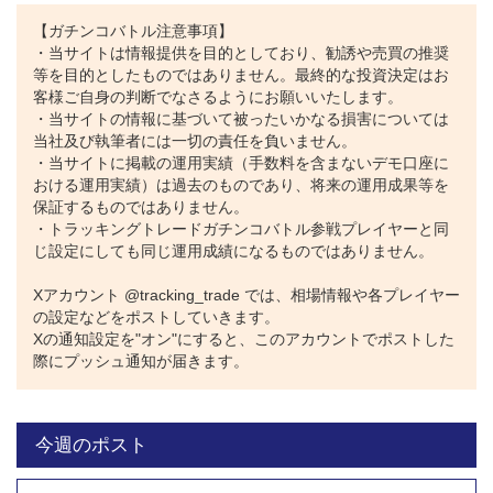
【ガチンコバトル注意事項】
・当サイトは情報提供を目的としており、勧誘や売買の推奨
等を目的としたものではありません。最終的な投資決定はお
客様ご自身の判断でなさるようにお願いいたします。
・当サイトの情報に基づいて被ったいかなる損害については
当社及び執筆者には一切の責任を負いません。
・当サイトに掲載の運用実績（手数料を含まないデモ口座に
おける運用実績）は過去のものであり、将来の運用成果等を
保証するものではありません。
・トラッキングトレードガチンコバトル参戦プレイヤーと同
じ設定にしても同じ運用成績になるものではありません。
Xアカウント @tracking_trade では、相場情報や各プレイヤー
の設定などをポストしていきます。
Xの通知設定を"オン"にすると、このアカウントでポストした
際にプッシュ通知が届きます。
今週のポスト