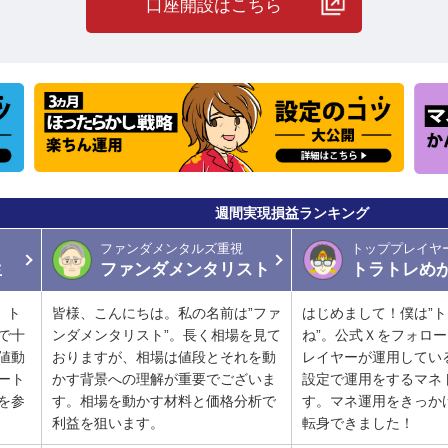
口座開設はこちら
週間実現損益ランキング
ファンダメンタルズ重視
トッププレイヤ
生
ファンダメンタリスト
トラトレめ
。ト
皆様、こんにちは。私の名前は”ファ
はじめまして！僕は”
で十
ンダメンタリスト”。長く相場を見て
ね”。公式Ｘをフォロ
値動
おりますが、相場は値段とそれを動
レイヤーが運用してい
ート
かす背景への理解が重要でございま
設定で運用をするマネ
を参
す。相場を動かす材料と価格分析で
す。マネ運用をきっか
利益を狙います。
転身できました！