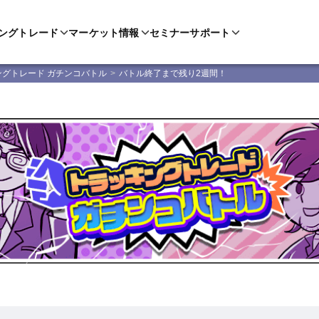
ングトレード
マーケット情報
セミナー
サポート
ングトレード ガチンコバトル
バトル終了まで残り2週間！