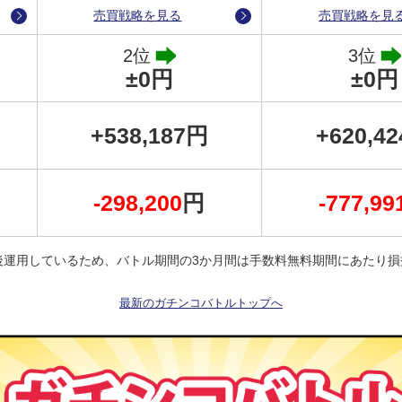
売買戦略を見る
売買戦略を見
2位
3位
±0円
±0円
+538,187円
+620,4
ションを保有しています。
-298,200
円
-777,99
をどのように決済するかで最終損益が大きく左右されます。
結末が待っているのか注目です！
後運用しているため、バトル期間の3か月間は手数料無料期間にあたり損
でもまるわかり！
最新のガチンコバトルトップへ
容で自動的に売買を繰り返し、コツコツと利益を積み上げていき、最終
定内容だけでなく、運用を停止したとき、停止した後に残ったポジショ