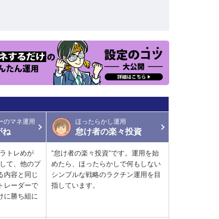
ーのマネ運用
ほったらかし運用
がね
怠け者の楽々投資
トラトレめが
”怠け者の楽々投資”です。運用を始
ーして、他のプ
めたら、ほったらかしで何もしない
る内容と同じ
シンプルな戦略のラクチン運用を目
トレーダーで
指しています。
けに勝ち組に