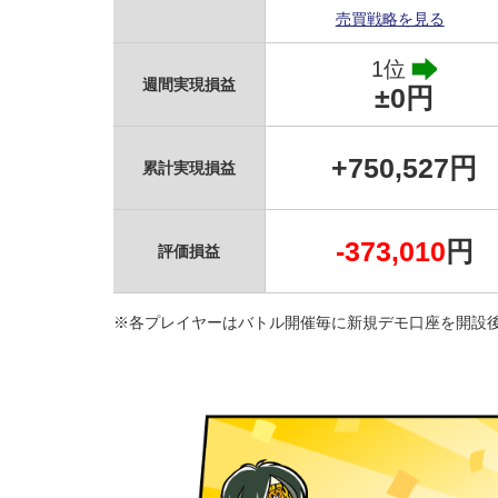
売買戦略を見る
1位
週間実現損益
±0円
+750,527円
累計実現損益
プレイヤー全員、運用を停止し、停止後に残ったポジ
-373,010
円
自動売買において、停止をした後に残ったポジション
評価損益
残りわずかとなった今回のバトルですが、どのような
※各プレイヤーはバトル開催毎に新規デモ口座を開設
●開始・停止・ポジションの決済タイミングま
トラッキングトレードは、運用開始時に決めた設定内
トータルプラスとなれば運用成功と言えます。
ガチンコバトルでは、各プレイヤーの運用開始時の設
いて、随時 （公式）Xでお知らせしています。