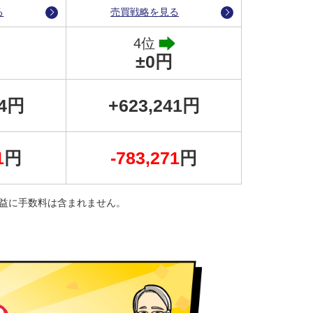
る
売買戦略を見る
4位
±0円
24円
+623,241円
1
円
-783,271
円
益に手数料は含まれません。
的に運用を停止した後に残ったポジションを決済して
ンの決済のタイミングなど、すべてのアクションにつ