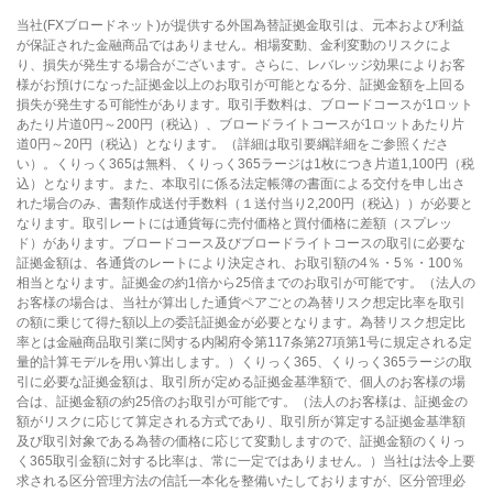
当社(FXブロードネット)が提供する外国為替証拠金取引は、元本および利益
が保証された金融商品ではありません。相場変動、金利変動のリスクによ
り、損失が発生する場合がございます。さらに、レバレッジ効果によりお客
様がお預けになった証拠金以上のお取引が可能となる分、証拠金額を上回る
損失が発生する可能性があります。取引手数料は、ブロードコースが1ロット
あたり片道0円～200円（税込）、ブロードライトコースが1ロットあたり片
道0円～20円（税込）となります。（詳細は取引要綱詳細をご参照くださ
い）。くりっく365は無料、くりっく365ラージは1枚につき片道1,100円（税
込）となります。また、本取引に係る法定帳簿の書面による交付を申し出さ
れた場合のみ、書類作成送付手数料（１送付当り2,200円（税込））が必要と
なります。取引レートには通貨毎に売付価格と買付価格に差額（スプレッ
ド）があります。ブロードコース及びブロードライトコースの取引に必要な
証拠金額は、各通貨のレートにより決定され、お取引額の4％・5％・100％
相当となります。証拠金の約1倍から25倍までのお取引が可能です。（法人の
お客様の場合は、当社が算出した通貨ペアごとの為替リスク想定比率を取引
の額に乗じて得た額以上の委託証拠金が必要となります。為替リスク想定比
率とは金融商品取引業に関する内閣府令第117条第27項第1号に規定される定
量的計算モデルを用い算出します。）くりっく365、くりっく365ラージの取
引に必要な証拠金額は、取引所が定める証拠金基準額で、個人のお客様の場
合は、証拠金額の約25倍のお取引が可能です。（法人のお客様は、証拠金の
額がリスクに応じて算定される方式であり、取引所が算定する証拠金基準額
及び取引対象である為替の価格に応じて変動しますので、証拠金額のくりっ
く365取引金額に対する比率は、常に一定ではありません。）当社は法令上要
求される区分管理方法の信託一本化を整備いたしておりますが、区分管理必