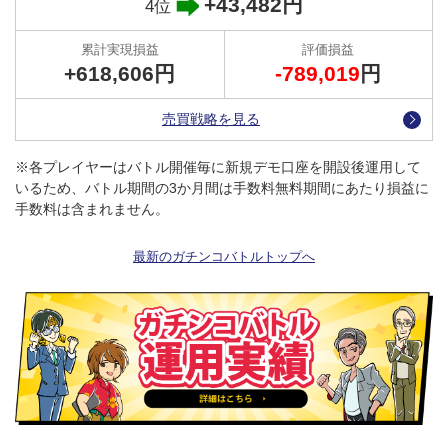
+43,482円
報は、随時 公式X でお知らせしますので、皆さんが難しく感じる
4位
運用停止やポジション決済のタイミングも簡単にチェックできま
す。
+618,606円
-789,019
円
この機会に、ぜひトラッキングトレード（公式）X（旧ツイッタ
ー）のフォローをお願いします！
売買戦略を見る
トラッキングトレード（公式）X（旧ツイッター）
※各プレイヤーはバトル開催毎に新規デモ口座を開設後運用して
いるため、バトル期間の3か月間は手数料無料期間にあたり損益に
手数料は含まれません。
最新のガチンコバトルトップへ