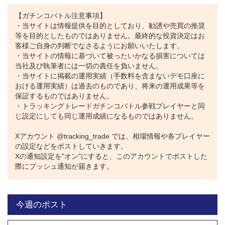
【ガチンコバトル注意事項】
・当サイトは情報提供を目的としており、勧誘や売買の推奨
等を目的としたものではありません。最終的な投資決定はお
客様ご自身の判断でなさるようにお願いいたします。
・当サイトの情報に基づいて被ったいかなる損害については
当社及び執筆者には一切の責任を負いません。
・当サイトに掲載の運用実績（手数料を含まないデモ口座に
おける運用実績）は過去のものであり、将来の運用成果等を
保証するものではありません。
・トラッキングトレードガチンコバトル参戦プレイヤーと同
じ設定にしても同じ運用成績になるものではありません。
Xアカウント @tracking_trade では、相場情報や各プレイヤー
の設定などをポストしていきます。
Xの通知設定を"オン"にすると、このアカウントでポストした
際にプッシュ通知が届きます。
今週のポスト