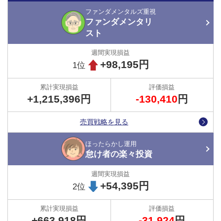
ファンダメンタルズ重視
ファンダメンタリストさんの運用の軌跡
ファンダメンタリ
スト
+98,195円
1位
+1,215,396円
-130,410
円
売買戦略を見る
ほったらかし運用
怠け者の楽々投資
2位の怠け者の楽々投資さんは、運用をトラッキングトレードに任
+54,395円
2位
せ、バトル開始から「ほったらかし」で運用を継続するスタイルで
す。
運用途中で含み損が一時的に大きく膨らんだ時期もありましたが、
+663,918円
-31,924
円