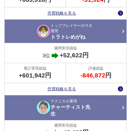
運用を停止せずほったらかし運用を継続しており、相場に一喜一憂
することなく、極力少ないアクションながら、高いパフォーマンス
売買戦略を見る
を叩き出しています。
トッププレイヤーのマネ
運用
トラトレめがね
+52,622円
3位
+601,942円
-846,872
円
売買戦略を見る
テクニカル重視
チャーティスト先
●プレイヤーの戦略がまるわかり！公式X（エックス）をチ
生
ェック！
各プレイヤーの設定内容や停止レートの変更などの取引に係わる情