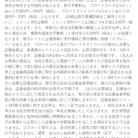
様がお預けになった証拠金以上のお取引が可能となる分、証拠金額を上回る
損失が発生する可能性があります。取引手数料は、ブロードコースが1ロット
あたり片道0円～200円（税込）、ブロードライトコースが1ロットあたり片
道0円～20円（税込）となります。（詳細は取引要綱詳細をご参照くださ
い）。くりっく365は無料、くりっく365ラージは1枚につき片道1,100円（税
込）となります。また、本取引に係る法定帳簿の書面による交付を申し出さ
れた場合のみ、書類作成送付手数料（１送付当り2,200円（税込））が必要と
なります。取引レートには通貨毎に売付価格と買付価格に差額（スプレッ
ド）があります。ブロードコース及びブロードライトコースの取引に必要な
証拠金額は、各通貨のレートにより決定され、お取引額の4％・5％・100％
相当となります。証拠金の約1倍から25倍までのお取引が可能です。（法人の
お客様の場合は、当社が算出した通貨ペアごとの為替リスク想定比率を取引
の額に乗じて得た額以上の委託証拠金が必要となります。為替リスク想定比
率とは金融商品取引業に関する内閣府令第117条第27項第1号に規定される定
量的計算モデルを用い算出します。）くりっく365、くりっく365ラージの取
引に必要な証拠金額は、取引所が定める証拠金基準額で、個人のお客様の場
合は、証拠金額の約25倍のお取引が可能です。（法人のお客様は、証拠金の
額がリスクに応じて算定される方式であり、取引所が算定する証拠金基準額
及び取引対象である為替の価格に応じて変動しますので、証拠金額のくりっ
く365取引金額に対する比率は、常に一定ではありません。）当社は法令上要
求される区分管理方法の信託一本化を整備いたしておりますが、区分管理必
要額算出日と追加信託期限に時間差があること等から、いかなる状況でも必
ずお客様からお預りした証拠金が全額返還されることを保証するものではあ
りません。ロスカット取引とは、必ず約束した損失の額で限定するというも
のではありません。通常、あらかじめ約束した損失の水準（以下、「ロスカ