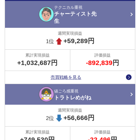
怠け者の楽々投資さんの過去実績は
コチラ
テクニカル重視
チャーティスト先
生
●怠け者の楽々投資さんのこれまでの運用状況を見てみま
しょう。
+59,289円
1位
+1,032,687円
-892,839
円
売買戦略を見る
値ごろ感重視
トラトレめがね
+56,666円
2位
運用を続けている中で、評価損（赤折れ線）が増えた時期もありま
すが、9月14日NYクローズ時点では、評価損を大幅に上回る累計実
+749,530円
-22,496
円
現損益を獲得しており、運用が安定していることがうかがえます。