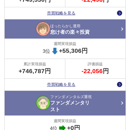
また、評価損が増えた時期においても、怠け者の楽々投資さんはチ
ャンスと考えています。
売買戦略を見る
その理由とは？⇒
「トラッキングトレードで発生する含み損をどう
ほったらかし運用
考える？」
怠け者の楽々投資
残り2週間となった今回のバトルですが、このままトラトレめがね
さんが逃げ切るのか、怠け者の楽々投資さんが本家の意地を見せる
+55,306円
3位
のか、二人のバトルからも目が離せません！
+746,787円
-22,056
円
●開始・停止・ポジションの決済タイミングまでもまるわ
かり！
売買戦略を見る
ガチンコバトルでは、各プレイヤーが運用の開始や停止、保有して
いるポジションの決済のタイミングなど、随時 （公式）X（旧ツイ
ファンダメンタルズ重視
ッター）でお知らせしていますので、ぜひフォローのほどお願いし
ファンダメンタリ
ます。
スト
トラッキングトレード（公式）X（旧ツイッター）
+0円
4位