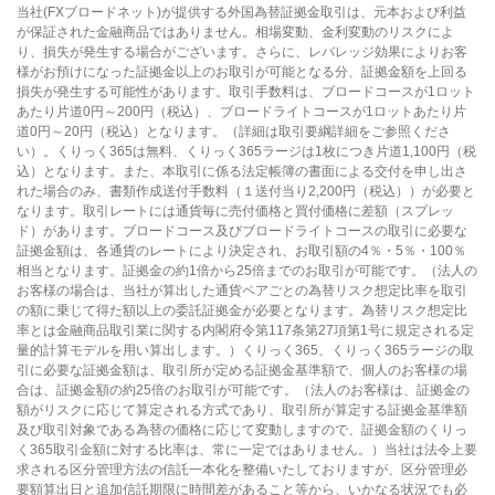
当社(FXブロードネット)が提供する外国為替証拠金取引は、元本および利益
が保証された金融商品ではありません。相場変動、金利変動のリスクによ
り、損失が発生する場合がございます。さらに、レバレッジ効果によりお客
様がお預けになった証拠金以上のお取引が可能となる分、証拠金額を上回る
損失が発生する可能性があります。取引手数料は、ブロードコースが1ロット
あたり片道0円～200円（税込）、ブロードライトコースが1ロットあたり片
道0円～20円（税込）となります。（詳細は取引要綱詳細をご参照くださ
い）。くりっく365は無料、くりっく365ラージは1枚につき片道1,100円（税
込）となります。また、本取引に係る法定帳簿の書面による交付を申し出さ
れた場合のみ、書類作成送付手数料（１送付当り2,200円（税込））が必要と
なります。取引レートには通貨毎に売付価格と買付価格に差額（スプレッ
ド）があります。ブロードコース及びブロードライトコースの取引に必要な
証拠金額は、各通貨のレートにより決定され、お取引額の4％・5％・100％
相当となります。証拠金の約1倍から25倍までのお取引が可能です。（法人の
お客様の場合は、当社が算出した通貨ペアごとの為替リスク想定比率を取引
の額に乗じて得た額以上の委託証拠金が必要となります。為替リスク想定比
率とは金融商品取引業に関する内閣府令第117条第27項第1号に規定される定
量的計算モデルを用い算出します。）くりっく365、くりっく365ラージの取
引に必要な証拠金額は、取引所が定める証拠金基準額で、個人のお客様の場
合は、証拠金額の約25倍のお取引が可能です。（法人のお客様は、証拠金の
額がリスクに応じて算定される方式であり、取引所が算定する証拠金基準額
及び取引対象である為替の価格に応じて変動しますので、証拠金額のくりっ
く365取引金額に対する比率は、常に一定ではありません。）当社は法令上要
求される区分管理方法の信託一本化を整備いたしておりますが、区分管理必
要額算出日と追加信託期限に時間差があること等から、いかなる状況でも必