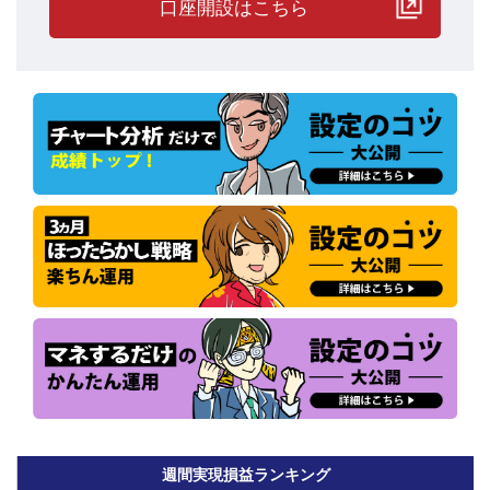
口座開設はこちら
現時点で、累計実現益で100万円を突破しているチャーティスト先
生がトップとなっています。
ただ、累計実現損益に評価損を加味した時価損益でみると、72万円
超を獲得している怠け者の楽々投資さんとマネ運用をしているトラ
トレめがねさんが順調に利益を伸ばしていることがわかります。
怠け者の楽々投資さんは、運用をトラッキングトレードに任せ、開
始から「ほったらかし」で運用を継続するスタイル。
第11回バトルから現在までの3年3か月の間、なんと負けなしで勝
ち続けているプレイヤーです。
週間実現損益ランキング