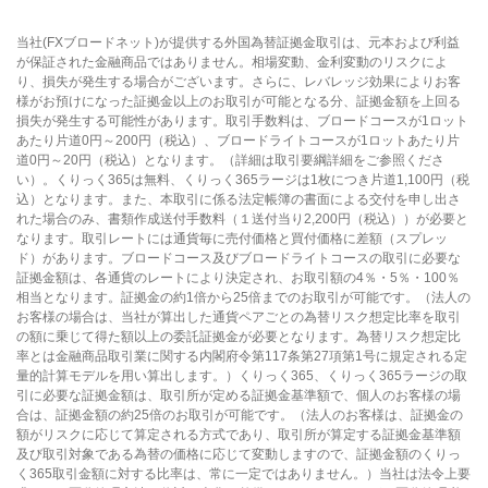
当社(FXブロードネット)が提供する外国為替証拠金取引は、元本および利益
が保証された金融商品ではありません。相場変動、金利変動のリスクによ
り、損失が発生する場合がございます。さらに、レバレッジ効果によりお客
様がお預けになった証拠金以上のお取引が可能となる分、証拠金額を上回る
損失が発生する可能性があります。取引手数料は、ブロードコースが1ロット
あたり片道0円～200円（税込）、ブロードライトコースが1ロットあたり片
道0円～20円（税込）となります。（詳細は取引要綱詳細をご参照くださ
い）。くりっく365は無料、くりっく365ラージは1枚につき片道1,100円（税
込）となります。また、本取引に係る法定帳簿の書面による交付を申し出さ
れた場合のみ、書類作成送付手数料（１送付当り2,200円（税込））が必要と
なります。取引レートには通貨毎に売付価格と買付価格に差額（スプレッ
ド）があります。ブロードコース及びブロードライトコースの取引に必要な
証拠金額は、各通貨のレートにより決定され、お取引額の4％・5％・100％
相当となります。証拠金の約1倍から25倍までのお取引が可能です。（法人の
お客様の場合は、当社が算出した通貨ペアごとの為替リスク想定比率を取引
の額に乗じて得た額以上の委託証拠金が必要となります。為替リスク想定比
率とは金融商品取引業に関する内閣府令第117条第27項第1号に規定される定
量的計算モデルを用い算出します。）くりっく365、くりっく365ラージの取
引に必要な証拠金額は、取引所が定める証拠金基準額で、個人のお客様の場
合は、証拠金額の約25倍のお取引が可能です。（法人のお客様は、証拠金の
額がリスクに応じて算定される方式であり、取引所が算定する証拠金基準額
及び取引対象である為替の価格に応じて変動しますので、証拠金額のくりっ
く365取引金額に対する比率は、常に一定ではありません。）当社は法令上要