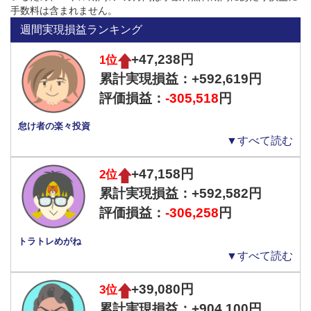
大きく引き離しています。
手数料は含まれません。
週間実現損益ランキング
なお、8/2に売り設定を停止し、現在は買い設定のみ運用中です。
また、売り設定停止後に残った売り19ポジションについては、決済
+47,238円
1位
レートもX（旧twitter）でお知らせしています。
累計実現損益：+592,619円
評価損益：
-305,518
円
【決済指値発注！】
チャーティスト先生です。
怠け者の楽々投資
ユーロ円の売り19ポジションの決済指値を以下の通
▼すべて読む
り発注しました。
+47,158円
2位
■決済買い指値
累計実現損益：+592,582円
・9ポジション: 150.60円
評価損益：
-306,258
円
・10ポジション: 152.10円
トラトレめがね
変更する場合は、改めてツイートいたします。
▼すべて読む
▼戦略詳細
https://t.co/n6FSbf7ySd
#FX
#自動売買
#
+39,080円
3位
ユーロ円
pic.twitter.com/gk37rcYK9u
累計実現損益：+904,100円