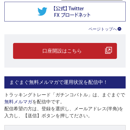
ページトップへ
順位こそ4位ですが、累計実現損益に評価損を加味した時価の利益
口座開設はこちら
は45万円を超えており、実質トップとなっています。
ガチンコバトルでは、各プレイヤーの運用状況や運用を停止するタ
イミングなどを随時 （公式）X（旧ツイッター） でお知らせして
いますので、ぜひフォローのほどお願いします。
まぐまぐ無料メルマガで運用状況を配信中！
トラッキングトレード（公式）X（旧ツイッター）
トラッキングトレード「ガチンコバトル」は、まぐまぐで
無料メルマガ
を配信中です。
配信希望の方は、登録を選択し、メールアドレス(半角)を
入力し、【送信】ボタンを押してださい。