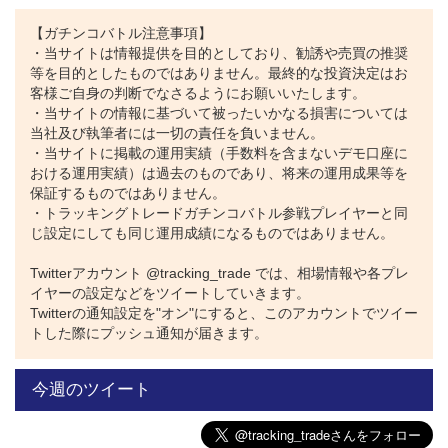
【ガチンコバトル注意事項】
また、3位のトラトレめがねさんは、今回のバトルでは怠け者の
・当サイトは情報提供を目的としており、勧誘や売買の推奨
楽々投資さんのマネ運用をしており、運用成績もほぼ同じ状況とな
等を目的としたものではありません。最終的な投資決定はお
っています。
客様ご自身の判断でなさるようにお願いいたします。
・当サイトの情報に基づいて被ったいかなる損害については
【負け犬から勝ち組へと転身できた、マネ運用の手法！】
当社及び執筆者には一切の責任を負いません。
・当サイトに掲載の運用実績（手数料を含まないデモ口座に
4位はファンダメンタリストさんです。
おける運用実績）は過去のものであり、将来の運用成果等を
7/3にドル円の買い設定で運用を開始後、7/13に運用停止、残った
保証するものではありません。
買い30ポジションはそのまま保有しました。
・トラッキングトレードガチンコバトル参戦プレイヤーと同
その後、ドル円が上昇する過程で段階的にすべてのポジションを決
じ設定にしても同じ運用成績になるものではありません。
済しました。
8/1から再びドル円買い設定で運用を再開し、8/18に運用を停止。
Twitterアカウント @tracking_trade では、相場情報や各プレ
現在は、停止後に残った買い7ポジションを保有しています。
イヤーの設定などをツイートしていきます。
Twitterの通知設定を"オン"にすると、このアカウントでツイー
トした際にプッシュ通知が届きます。
今週のツイート