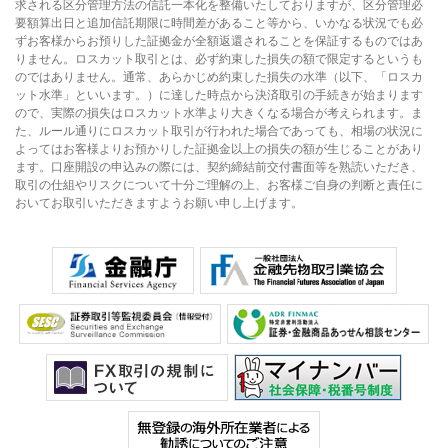
求される区分管理方法の信託一本化を整備いたしておりますが、区分管理必
要額算出日と追加信託期限に時間差があること等から、いかなる状況でも必
ずお客様からお預りした証拠金が全額返還されることを保証するものではあ
りません。ロスカット取引とは、必ず約束した損失の額で限定するというも
のではありません。通常、あらかじめ約束した損失の水準（以下、「ロスカ
ット水準」といいます。）に達した時点から決済取引の手続きが始まります
ので、実際の損失はロスカット水準より大きくなる場合が考えられます。ま
た、ルール通りにロスカット取引が行われた場合であっても、相場の状況に
よってはお客様よりお預かりした証拠金以上の損失の額が生じることがあり
ます。口座開設の申込みの際には、契約締結前交付書面等を熟読いただき、
取引の仕組やリスクについて十分ご理解の上、お客様ご自身の判断と責任に
おいてお取引いただきますようお願い申し上げます。