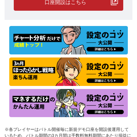
口座開設はこちら
累計実現損益のトップはチャーティスト先生です。
7月3日にユーロ円の買い売り同時運用でバトルスタートしました。
買い売り同時運用は、相場が上昇しても下落しても利益を獲得でき
る仕組みです。
【2023/8/4記事】急激な値動きも収益チャンス！たった1日で15万
円超を稼ぐ！
※各プレイヤーはバトル開催毎に新規デモ口座を開設後運用して
この手法でバトル開始から早々に累計実現損益で他のプレイヤーを
いるため、バトル期間の3カ月間は手数料無料期間にあたり損益に