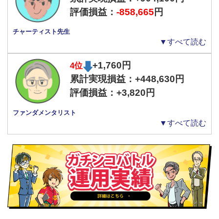
— トラッキングトレードガチンコバトル
評価損益：
-858,665
円
(@tracking_trade)
August 4, 2023
チャーティスト先生
▼すべて読む
2位は、ほったらかし運用の怠け者の楽々投資さんです。
+1,760円
4位
バトル開始から現在まで、一度も停止をせず、名に恥じぬ「ほった
累計実現損益：+448,630円
らかし運用」を続けています。
評価損益：
+3,820
円
ファンダメンタリスト
▼すべて読む