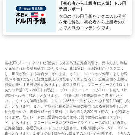
【初心者から上級者に人気】ドル円
予想レポート
本日のドル円予想をテクニカル分析
を元に解説！初心者から上級者の方
まで人気のコンテンツです。
当社(FXブロードネット)が提供する外国為替証拠金取引は、元本および利益
が保証された金融商品ではありません。相場変動、金利変動のリスクによ
り、損失が発生する場合がございます。さらに、レバレッジ効果によりお客
様がお預けになった証拠金以上のお取引が可能となる分、証拠金額を上回る
損失が発生する可能性があります。取引手数料は、ブロードコースが1ロット
あたり片道0円～200円（税込）、ブロードライトコースが1ロットあたり片
道0円～20円（税込）となります。（詳細は取引要綱詳細をご参照くださ
い）。くりっく365は無料、くりっく365ラージは1枚につき片道1,100円（税
込）となります。また、本取引に係る法定帳簿の書面による交付を申し出さ
れた場合のみ、書類作成送付手数料（１送付当り2,200円（税込））が必要と
なります。取引レートには通貨毎に売付価格と買付価格に差額（スプレッ
ド）があります。ブロードコース及びブロードライトコースの取引に必要な
証拠金額は、各通貨のレートにより決定され、お取引額の4％・5％・100％
相当となります。証拠金の約1倍から25倍までのお取引が可能です。（法人の