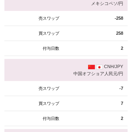
メキシコペソ/円
-258
258
2
CNH/JPY
中国オフショア人民元/円
-7
7
2