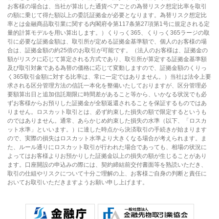
お客様の場合は、当社が算出した通貨ペアごとの為替リスク想定比率を取引
の額に乗じて得た額以上の委託証拠金が必要となります。為替リスク想定比
率とは金融商品取引業に関する内閣府令第117条第27項第1号に規定される定
量的計算モデルを用い算出します。）くりっく365、くりっく365ラージの取
引に必要な証拠金額は、取引所が定める証拠金基準額で、個人のお客様の場
合は、証拠金額の約25倍のお取引が可能です。（法人のお客様は、証拠金の
額がリスクに応じて算定される方式であり、取引所が算定する証拠金基準額
及び取引対象である為替の価格に応じて変動しますので、証拠金額のくりっ
く365取引金額に対する比率は、常に一定ではありません。）当社は法令上要
求される区分管理方法の信託一本化を整備いたしておりますが、区分管理必
要額算出日と追加信託期限に時間差があること等から、いかなる状況でも必
ずお客様からお預りした証拠金が全額返還されることを保証するものではあ
りません。ロスカット取引とは、必ず約束した損失の額で限定するというも
のではありません。通常、あらかじめ約束した損失の水準（以下、「ロスカ
ット水準」といいます。）に達した時点から決済取引の手続きが始まります
ので、実際の損失はロスカット水準より大きくなる場合が考えられます。ま
た、ルール通りにロスカット取引が行われた場合であっても、相場の状況に
よってはお客様よりお預かりした証拠金以上の損失の額が生じることがあり
ます。口座開設の申込みの際には、契約締結前交付書面等を熟読いただき、
取引の仕組やリスクについて十分ご理解の上、お客様ご自身の判断と責任に
おいてお取引いただきますようお願い申し上げます。