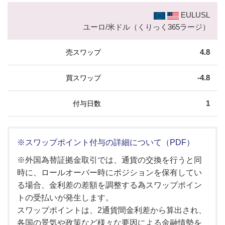
EULUSL
ユーロ/米ドル（くりっく365ラージ）
4.8
-4.8
1
※スワップポイント付与の詳細について（PDF）
※外国為替証拠金取引では、通貨の交換を行うと同
時に、ロールオーバー時にポジションを保有してい
る場合、金利差の差額を調整する為スワップポイン
トの受払いが発生します。
スワップポイントは、2通貨間金利差から算出され、
各国の景気や政策など様々な要因による金融情勢を