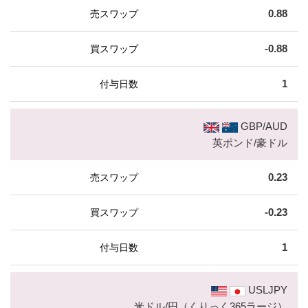
0.88
-0.88
1
GBP/AUD
英ポンド/豪ドル
0.23
-0.23
1
USLJPY
米ドル/円（くりっく365ラージ）