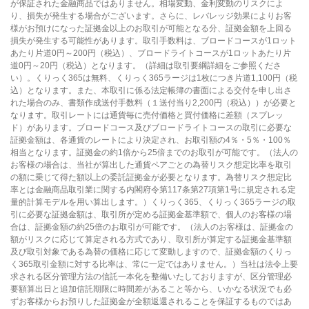
が保証された金融商品ではありません。相場変動、金利変動のリスクによ
り、損失が発生する場合がございます。さらに、レバレッジ効果によりお客
様がお預けになった証拠金以上のお取引が可能となる分、証拠金額を上回る
損失が発生する可能性があります。取引手数料は、ブロードコースが1ロット
あたり片道0円～200円（税込）、ブロードライトコースが1ロットあたり片
道0円～20円（税込）となります。（詳細は取引要綱詳細をご参照くださ
い）。くりっく365は無料、くりっく365ラージは1枚につき片道1,100円（税
込）となります。また、本取引に係る法定帳簿の書面による交付を申し出さ
れた場合のみ、書類作成送付手数料（１送付当り2,200円（税込））が必要と
なります。取引レートには通貨毎に売付価格と買付価格に差額（スプレッ
ド）があります。ブロードコース及びブロードライトコースの取引に必要な
証拠金額は、各通貨のレートにより決定され、お取引額の4％・5％・100％
相当となります。証拠金の約1倍から25倍までのお取引が可能です。（法人の
お客様の場合は、当社が算出した通貨ペアごとの為替リスク想定比率を取引
の額に乗じて得た額以上の委託証拠金が必要となります。為替リスク想定比
率とは金融商品取引業に関する内閣府令第117条第27項第1号に規定される定
量的計算モデルを用い算出します。）くりっく365、くりっく365ラージの取
引に必要な証拠金額は、取引所が定める証拠金基準額で、個人のお客様の場
合は、証拠金額の約25倍のお取引が可能です。（法人のお客様は、証拠金の
額がリスクに応じて算定される方式であり、取引所が算定する証拠金基準額
及び取引対象である為替の価格に応じて変動しますので、証拠金額のくりっ
く365取引金額に対する比率は、常に一定ではありません。）当社は法令上要
求される区分管理方法の信託一本化を整備いたしておりますが、区分管理必
要額算出日と追加信託期限に時間差があること等から、いかなる状況でも必
ずお客様からお預りした証拠金が全額返還されることを保証するものではあ