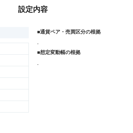
設定内容
■通貨ペア・売買区分の根拠
-
■想定変動幅の根拠
-