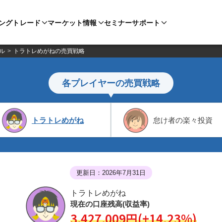
ングトレード
マーケット情報
セミナー
サポート
ル
トラトレめがねの売買戦略
各プレイヤーの売買戦略
トラトレめがね
怠け者の楽々投資
更新日：2026年7月31日
トラトレめがね
現在の口座残高(収益率)
3,427,009円(+14.23%)