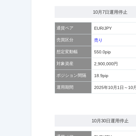
10月7日運用停止
通貨ペア
EUR/JPY
売買区分
売り
想定変動幅
550.0pip
対象資産
2,900,000円
ポジション間隔
18.9pip
運用期間
2025年10月1日～10
10月30日運用停止