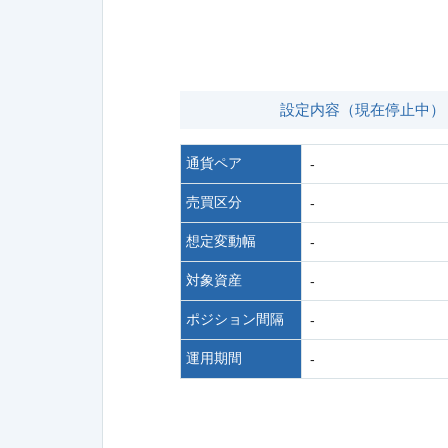
設定内容（現在停止中）
通貨ペア
-
売買区分
-
想定変動幅
-
対象資産
-
ポジション間隔
-
運用期間
-