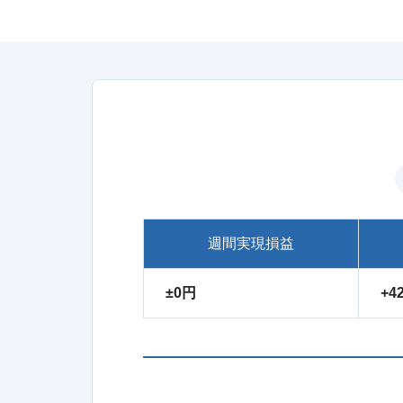
週間実現損益
±0円
+4