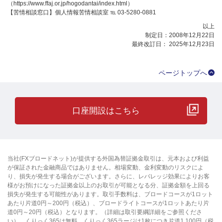
（https://www.ffaj.or.jp/hogodantai/index.html）
【苦情相談窓口】個人情報苦情相談室 ℡ 03-5280-0881
以上
制定日：2008年12月22日
最終改訂日： 2025年12月23日
ページトップへ
口座開設はこちら
当社(FXブロードネット)が提供する外国為替証拠金取引は、元本および利益
が保証された金融商品ではありません。相場変動、金利変動のリスクによ
り、損失が発生する場合がございます。さらに、レバレッジ効果によりお客
様がお預けになった証拠金以上のお取引が可能となる分、証拠金額を上回る
損失が発生する可能性があります。取引手数料は、ブロードコースが1ロット
あたり片道0円～200円（税込）、ブロードライトコースが1ロットあたり片
道0円～20円（税込）となります。（詳細は取引要綱詳細をご参照くださ
い）。くりっく365は無料、くりっく365ラージは1枚につき片道1,100円（税