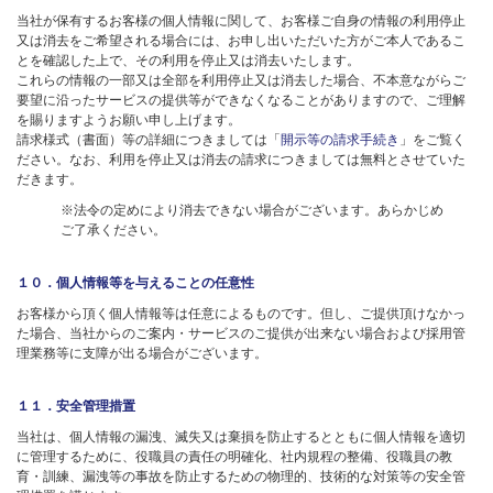
当社が保有するお客様の個人情報に関して、お客様ご自身の情報の利用停止
又は消去をご希望される場合には、お申し出いただいた方がご本人であるこ
とを確認した上で、その利用を停止又は消去いたします。
これらの情報の一部又は全部を利用停止又は消去した場合、不本意ながらご
要望に沿ったサービスの提供等ができなくなることがありますので、ご理解
を賜りますようお願い申し上げます。
請求様式（書面）等の詳細につきましては「
開示等の請求手続き
」をご覧く
ださい。なお、利用を停止又は消去の請求につきましては無料とさせていた
だきます。
※法令の定めにより消去できない場合がございます。あらかじめ
ご了承ください。
１０．個人情報等を与えることの任意性
お客様から頂く個人情報等は任意によるものです。但し、ご提供頂けなかっ
た場合、当社からのご案内・サービスのご提供が出来ない場合および採用管
理業務等に支障が出る場合がございます。
１１．安全管理措置
当社は、個人情報の漏洩、滅失又は棄損を防止するとともに個人情報を適切
に管理するために、役職員の責任の明確化、社内規程の整備、役職員の教
育・訓練、漏洩等の事故を防止するための物理的、技術的な対策等の安全管