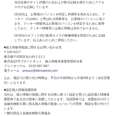
当社自身のサイト評価のためおよび取引記録を残すためにアクセ
スログを記録しています。
(3)当社は、お客様のパソコンを特定し利便性を高めるために、ク
ッキー（Cookie）と呼ばれる情報等を、お客様のパソコンに送り
ます。クッキー情報等はお客様のパソコンを特定するために使用
しており、クッキー情報等には個人情報は含めておりません。
(4)当社のオフィス内の監視カメラの映像情報を防犯のために記録
しています。以上あらかじめご承知ください。
■個人情報等取扱に関するお問い合わせ先
〒100-6217
東京都千代田区丸の内 1-11-1
株式会社FXブロードネット 個人情報等保護管理担当者
フリーダイヤル 0120-997-867
電子メール
privacy@fxbroadnet.com
なお、電話での受け付け時間は、平日の午前9時から午後5時まで（当社営業
日）となります。
■認定個人情報保護団体
当社は、個人情報の保護に関する法律に基づく認定を受けた認定個人情報保
護団体である次の団体に加盟しております。当該団体では、加盟会社が行う
金融先物取引業に係る個人情報の取扱いについての苦情・相談を受け付けて
います。
一般社団法人金融先物取引業協会