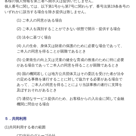
客様の個人情報を第三者へ開示又は提供いたしません。
個人番号に関しては、以下第1号から第7号に関わらず、番号法第19条各号の
いずれかに該当する場合を除き提供は致しません。
(1) ご本人の同意がある場合
(2) ご本人を識別することができない状態で開示・提供する場合
(3) 法令に基づく場合
(4) 人の生命、身体又は財産の保護のために必要な場合であって、
ご本人の同意を得ることが困難であるとき
(5) 公衆衛生の向上又は児童の健全な育成の推進のために特に必要
がある場合であってご本人の同意を得ることが困難であるとき
(6) 国の機関若しくは地方公共団体又はその委託を受けた者が法令
の定める事務を遂行することに対して協力する必要がある場合で
あって、ご本人の同意を得ることにより当該事務の遂行に支障を
及ぼすおそれがあるとき
(7) 適切なサービス提供のため、お客様からの入出金に関して金融
機関に問合せる場合
５．共同利用
(1)共同利用する者の範囲
(ア)当社のグループ会社。