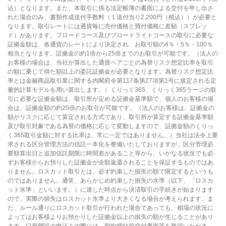
込）となります。また、本取引に係る法定帳簿の書面による交付を申し出さ
れた場合のみ、書類作成送付手数料（１送付当り2,200円（税込））が必要と
なります。取引レートには通貨毎に売付価格と買付価格に差額（スプレッ
ド）があります。ブロードコース及びブロードライトコースの取引に必要な
証拠金額は、各通貨のレートにより決定され、お取引額の4％・5％・100％
相当となります。証拠金の約1倍から25倍までのお取引が可能です。（法人の
お客様の場合は、当社が算出した通貨ペアごとの為替リスク想定比率を取引
の額に乗じて得た額以上の委託証拠金が必要となります。為替リスク想定比
率とは金融商品取引業に関する内閣府令第117条第27項第1号に規定される定
量的計算モデルを用い算出します。）くりっく365、くりっく365ラージの取
引に必要な証拠金額は、取引所が定める証拠金基準額で、個人のお客様の場
合は、証拠金額の約25倍のお取引が可能です。（法人のお客様は、証拠金の
額がリスクに応じて算定される方式であり、取引所が算定する証拠金基準額
及び取引対象である為替の価格に応じて変動しますので、証拠金額のくりっ
く365取引金額に対する比率は、常に一定ではありません。）当社は法令上要
求される区分管理方法の信託一本化を整備いたしておりますが、区分管理必
要額算出日と追加信託期限に時間差があること等から、いかなる状況でも必
ずお客様からお預りした証拠金が全額返還されることを保証するものではあ
りません。ロスカット取引とは、必ず約束した損失の額で限定するというも
のではありません。通常、あらかじめ約束した損失の水準（以下、「ロスカ
ット水準」といいます。）に達した時点から決済取引の手続きが始まります
ので、実際の損失はロスカット水準より大きくなる場合が考えられます。ま
た、ルール通りにロスカット取引が行われた場合であっても、相場の状況に
よってはお客様よりお預かりした証拠金以上の損失の額が生じることがあり
ます。口座開設の申込みの際には、契約締結前交付書面等を熟読いただき、