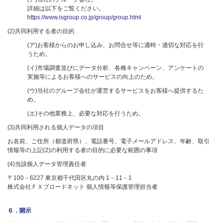
詳細は以下をご覧ください。
https://www.isgroup.co.jp/group/group.html
(2)共同利用する者の目的
(ア)お客様からのお申し込み、お問合せ等に適時・適切な対応を行
うため。
(イ)市場調査並びにデータ分析、各種キャンペーン、アンケートの
実施等によるお客様へのサービスの向上のため。
(ウ)当社のグループ会社が運営するサービスをお客様へ提供するた
め。
(エ)その他業務上、必要な対応を行うため。
(3)共同利用される個人データの項目
お名前、ご住所（都道府県）、電話番号、電子メールアドレス、年齢、取引
情報等の上記(2)の利用する者の目的に必要な範囲の事項
(4)当該個人データ管理責任者
〒100－6227 東京都千代田区丸の内 1－11－1
株式会社ＦＸブロードネット 個人情報等保護管理担当者
６．開示