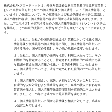
株式会社FXブロードネットは、外国為替証拠金取引業務及び投資助言業務に
おいて当社が取り扱う全ての個人情報及び個人番号（以下「個人情報等」と
いいます）の保護について、その重要性および社会的使命を十分に認識し、
本人の権利の保護、個人情報等の保護に関する法規制等を遵守します。ま
た、以下に示す方針を実現するための個人情報等保護マネジメントシステム
を構築し、その継続的改善に、全社を挙げて取り組むことをここに宣言しま
す。
１．当社は、当社の外国為替証拠金取引業務において取扱う個人
情報等及び従業員等の個人情報等に関し、個人情報等の取扱いに
関する法令、国が定める指針、その他の規範を遵守いたします。
２．当社は、個人情報等の適切な取得、利用にあたっては、その
利用目的を特定することとし、特定された利用目的の達成に必要
な範囲を超えた個人情報の取扱い（目的外利用）はいたしませ
ん。個人番号については、法令で定められた範囲内でのみ取り扱
います。
３．個人情報等の漏えい、滅失、き損などのリスクに対しては、
合理的な安全対策および防止策を講じて、事業の状況に合わせ経
営資源を注入し、個人情報等保護管理体制を継続的に向上させま
す。また、万一の際には速やかに是正措置を講じます。
４．個人情報等取扱いに関する苦情及び相談に対しては、迅速か
つ誠実に対応します。