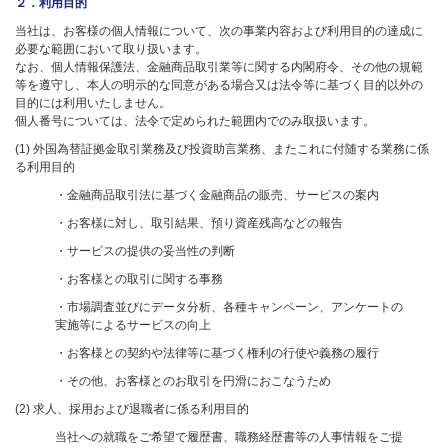
２．利用目的
当社は、お客様の個人情報について、次の事業内容および利用目的の達成に
必要な範囲において取り扱います。
なお、個人情報保護法、金融商品取引業等に関する内閣府令、その他の規範
等を遵守し、本人の明示的な同意がある場合又は法令等に基づく目的以外の
目的には利用いたしません。
個人番号については、法令で定められた範囲内でのみ取扱います。
(1) 外国為替証拠金取引業務及び投資助言業務、またこれに付随する業務に係
る利用目的
・金融商品取引法に基づく金融商品の販売、サービスの案内
・お客様に対し、取引結果、預り資産残高などの報告
・サービスの提供の妥当性の判断
・お客様との取引に関する事務
・市場調査並びにデータ分析、各種キャンペーン、アンケートの
実施等によるサービスの向上
・お客様との契約や法律等に基づく権利の行使や義務の履行
・その他、お客様とのお取引を円滑におこなうため
(2) 求人、採用および退職者に係る利用目的
当社への就職をご希望で履歴書、職務経歴書等の人事情報をご提