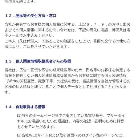
理措置を講じます。
１２．開示等の受付方法・窓口
当社が保有するお客様の個人情報に関する、上記６．７．９．のお申し出お
よびその個人情報に関するお問い合わせは、下記の宛先に電話、郵便又は電
子メールでお申込みください。
ご本人（又は代理人）であることの確認をした上で、書面の交付その他の方
法により、ご回答させていただきます。
１３．個人関連情報取扱業者からの取得
当社は、広告・宣伝や広告の成果確認等のため、氏名等のお客様を特定する
情報を保有しない個人関連情報取扱業者からお客様に関する個人関連情報
（Webの閲覧履歴、識別子等）の提供を受け、当該情報を当社が管理するお
客様の個人情報と紐づけることで個人データとして利用することがありま
す。
１４．自動取得する情報
(1)当社のホームページ等でご案内している電話番号、フリーダイ
ヤルにお電話いただいた通話は、内容の確認・証明のために録音
をさせていただきます。
(2)当社WEBサイトおよび取引画面へのログイン後のページでは、