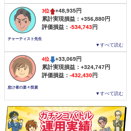
+48,935円
3位
累計実現損益：+356,880円
評価損益：
-534,743
円
●トレンドが続いていたら停止しなくてもいい？
チャーティスト先生
上昇トレンドに乗った運用であったにもかかわらず、ファンダメン
▼すべて読む
タリストさんは10月終盤にいったん運用を停止しています。
+33,069円
4位
この時、米ドル円の上昇の勢いが弱くなり、下落に転じる可能性が
高くなっていました。
累計実現損益：+324,747円
相場がそのまま上昇トレンドに戻るのか、反転して下落に転じるか
評価損益：
-432,430
円
を確認することが必要になったため、一旦運用を停止しました。
怠け者の楽々投資
その後、相場は下落方向にはならなかったことで、上昇トレンドは
▼すべて読む
継続していると判断して、11月1日に新たに「ドル円買い設定」で
運用を再開しました。