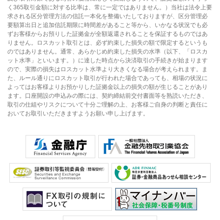
く365取引金額に対する比率は、常に一定ではありません。）当社は法令上要
求される区分管理方法の信託一本化を整備いたしておりますが、区分管理必
要額算出日と追加信託期限に時間差があること等から、いかなる状況でも必
ずお客様からお預りした証拠金が全額返還されることを保証するものではあ
りません。ロスカット取引とは、必ず約束した損失の額で限定するというも
のではありません。通常、あらかじめ約束した損失の水準（以下、「ロスカ
ット水準」といいます。）に達した時点から決済取引の手続きが始まります
ので、実際の損失はロスカット水準より大きくなる場合が考えられます。ま
た、ルール通りにロスカット取引が行われた場合であっても、相場の状況に
よってはお客様よりお預かりした証拠金以上の損失の額が生じることがあり
ます。口座開設の申込みの際には、契約締結前交付書面等を熟読いただき、
取引の仕組やリスクについて十分ご理解の上、お客様ご自身の判断と責任に
おいてお取引いただきますようお願い申し上げます。