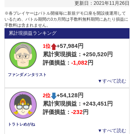
更新日：2021年11月26日
ファンダメンタリストさんは、今回、『ドル円の買い設定』で運用
※各プレイヤーはバトル開催毎に新規デモ口座を開設後運用して
をしていますが、買い設定にしたのは、上昇トレンドが続いている
いるため、バトル期間の3カ月間は手数料無料期間にあたり損益に
ことが理由です。
手数料は含まれません。
累計現損益ランキング
●途中の下落はポジションを仕込むチャンス！
+57,984円
1位
トレンドは永遠に続くわけではなく、多かれ少なかれ、途中に下落
する場面はあります。
累計実現損益：+250,520円
買い設定の場合、下落する場面では一定間隔でポジションを追加保
評価損益：
-1,082
円
有しながら運用し、上昇すると利益確定を行っていきますので、途
中に発生する下落はトラッキングトレードにとっては大きなチャン
ファンダメンタリスト
スとなります。
▼すべて読む
+54,128円
2位
累計実現損益：+243,451円
評価損益：
-232
円
トラトレめがね
▼すべて読む