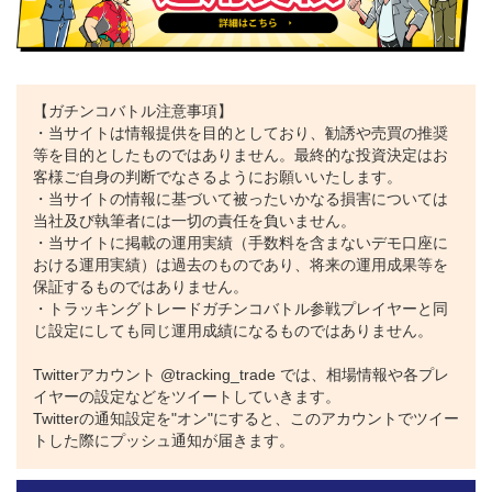
【ガチンコバトル注意事項】
・当サイトは情報提供を目的としており、勧誘や売買の推奨
等を目的としたものではありません。最終的な投資決定はお
客様ご自身の判断でなさるようにお願いいたします。
・当サイトの情報に基づいて被ったいかなる損害については
●残り1か月！アツいバトルはまだまだ終わらない！
当社及び執筆者には一切の責任を負いません。
・当サイトに掲載の運用実績（手数料を含まないデモ口座に
10月4日から続いている第17回ガチンコバトル。
おける運用実績）は過去のものであり、将来の運用成果等を
保証するものではありません。
ドル円を運用しているファンダメンタリストさんと、そのマネ運用
・トラッキングトレードガチンコバトル参戦プレイヤーと同
をしているトラトレめがねさんは、現時点では大きな含み損もな
じ設定にしても同じ運用成績になるものではありません。
く、順調に利益を積み上げています。
Twitterアカウント @tracking_trade では、相場情報や各プレ
また、チャーティスト先生も11月11日に、新たにユーロ円の買い
イヤーの設定などをツイートしていきます。
設定で運用を再開しており、着実に実現益を積み上げています。
Twitterの通知設定を"オン"にすると、このアカウントでツイー
トした際にプッシュ通知が届きます。
残り1か月の中で、大逆転はあるのか！？
後半戦に突入したガチンコバトルの行方はどうなるのか注目です！