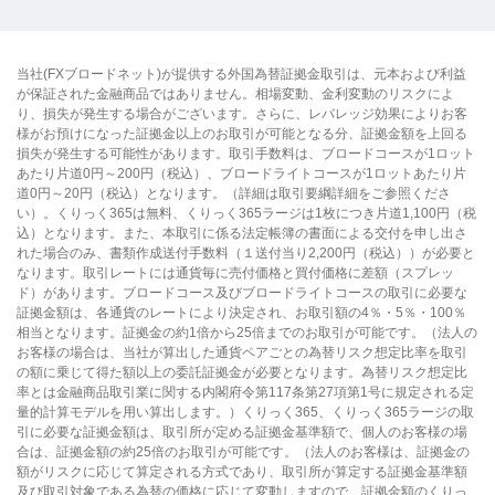
当社(FXブロードネット)が提供する外国為替証拠金取引は、元本および利益
が保証された金融商品ではありません。相場変動、金利変動のリスクによ
り、損失が発生する場合がございます。さらに、レバレッジ効果によりお客
様がお預けになった証拠金以上のお取引が可能となる分、証拠金額を上回る
損失が発生する可能性があります。取引手数料は、ブロードコースが1ロット
あたり片道0円～200円（税込）、ブロードライトコースが1ロットあたり片
道0円～20円（税込）となります。（詳細は取引要綱詳細をご参照くださ
い）。くりっく365は無料、くりっく365ラージは1枚につき片道1,100円（税
込）となります。また、本取引に係る法定帳簿の書面による交付を申し出さ
れた場合のみ、書類作成送付手数料（１送付当り2,200円（税込））が必要と
なります。取引レートには通貨毎に売付価格と買付価格に差額（スプレッ
ド）があります。ブロードコース及びブロードライトコースの取引に必要な
証拠金額は、各通貨のレートにより決定され、お取引額の4％・5％・100％
相当となります。証拠金の約1倍から25倍までのお取引が可能です。（法人の
お客様の場合は、当社が算出した通貨ペアごとの為替リスク想定比率を取引
の額に乗じて得た額以上の委託証拠金が必要となります。為替リスク想定比
率とは金融商品取引業に関する内閣府令第117条第27項第1号に規定される定
量的計算モデルを用い算出します。）くりっく365、くりっく365ラージの取
引に必要な証拠金額は、取引所が定める証拠金基準額で、個人のお客様の場
合は、証拠金額の約25倍のお取引が可能です。（法人のお客様は、証拠金の
額がリスクに応じて算定される方式であり、取引所が算定する証拠金基準額
及び取引対象である為替の価格に応じて変動しますので、証拠金額のくりっ