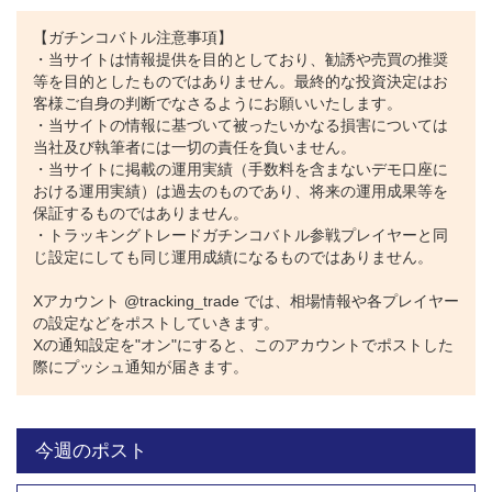
トラッキングトレード公式X
【ガチンコバトル注意事項】
・当サイトは情報提供を目的としており、勧誘や売買の推奨
等を目的としたものではありません。最終的な投資決定はお
客様ご自身の判断でなさるようにお願いいたします。
・当サイトの情報に基づいて被ったいかなる損害については
当社及び執筆者には一切の責任を負いません。
・当サイトに掲載の運用実績（手数料を含まないデモ口座に
おける運用実績）は過去のものであり、将来の運用成果等を
保証するものではありません。
・トラッキングトレードガチンコバトル参戦プレイヤーと同
じ設定にしても同じ運用成績になるものではありません。
Xアカウント @tracking_trade では、相場情報や各プレイヤー
の設定などをポストしていきます。
Xの通知設定を"オン"にすると、このアカウントでポストした
際にプッシュ通知が届きます。
今週のポスト