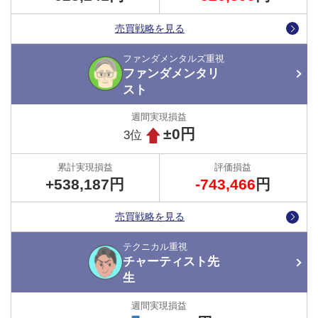
売買戦略を見る
【マネ運用 決済完了！】
トラトレめがねです！
ファンダメンタルズ重視
怠け者の楽々投資さんが豪ドル円の買いポジション
ファンダメンタリ
をすべて決済したみたいなので、ボクも同じく決済
スト
をしました！
含み損が増えた時はちょっとドキドキしましたが、
±0円
3位
何とかプラスをキープできました！
#自動売買
#FX
#
トラッキングトレード
pic.twitter.com/mLtXC4RXBY
+538,187円
-743,466
円
— トラッキングトレードガチンコバトル
(@tracking_trade)
December 20, 2024
売買戦略を見る
テクニカル重視
チャーティスト先
最終的にトータルプラスで終わることができれば運用は成功といえ
ます。
生
チャーティスト先生とファンダメンタリストさんは、現時点でそれ