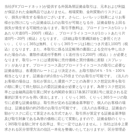
当社(FXブロードネット)が提供する外国為替証拠金取引は、元本および利益
が保証された金融商品ではありません。相場変動、金利変動のリスクによ
り、損失が発生する場合がございます。さらに、レバレッジ効果によりお客
様がお預けになった証拠金以上のお取引が可能となる分、証拠金額を上回る
損失が発生する可能性があります。取引手数料は、ブロードコースが1ロット
あたり片道0円～200円（税込）、ブロードライトコースが1ロットあたり片
道0円～20円（税込）となります。（詳細は取引要綱詳細をご参照くださ
い）。くりっく365は無料、くりっく365ラージは1枚につき片道1,100円（税
込）となります。また、本取引に係る法定帳簿の書面による交付を申し出さ
れた場合のみ、書類作成送付手数料（１送付当り2,200円（税込））が必要と
なります。取引レートには通貨毎に売付価格と買付価格に差額（スプレッ
ド）があります。ブロードコース及びブロードライトコースの取引に必要な
証拠金額は、各通貨のレートにより決定され、お取引額の4％・5％・100％
相当となります。証拠金の約1倍から25倍までのお取引が可能です。（法人の
お客様の場合は、当社が算出した通貨ペアごとの為替リスク想定比率を取引
の額に乗じて得た額以上の委託証拠金が必要となります。為替リスク想定比
率とは金融商品取引業に関する内閣府令第117条第27項第1号に規定される定
量的計算モデルを用い算出します。）くりっく365、くりっく365ラージの取
引に必要な証拠金額は、取引所が定める証拠金基準額で、個人のお客様の場
合は、証拠金額の約25倍のお取引が可能です。（法人のお客様は、証拠金の
額がリスクに応じて算定される方式であり、取引所が算定する証拠金基準額
及び取引対象である為替の価格に応じて変動しますので、証拠金額のくりっ
く365取引金額に対する比率は、常に一定ではありません。）当社は法令上要
求される区分管理方法の信託一本化を整備いたしておりますが、区分管理必