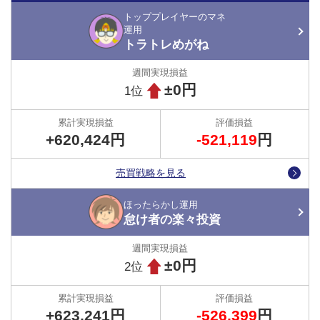
トッププレイヤーのマネ
運用
【速報 決済指値約定！】
トラトレめがね
チャーティスト先生です。
ユーロ買い設定停止後に残った買い4ポジションの決
済指値が約定したよ。
±0円
1位
これで現在保有しているポジションは、売り6ポジシ
ョンのみとなりました。
#FX
#自動売買
#ユーロ円
#
+620,424円
-521,119
円
トラッキングトレード
https://t.co/aXiPAx9QcG
— トラッキングトレードガチンコバトル
売買戦略を見る
(@tracking_trade)
December 19, 2024
ほったらかし運用
怠け者の楽々投資
怠け者の楽々投資さんは、豪ドル円買い設定の運用停止後に残った
買い24ポジションをクイックトレードで決済しました。
±0円
2位
もちろん、マネ運用をしていたトラトレめがねさんも、怠け者の
楽々投資さんのポストを見て、ポジションを全決済し累計損益額を
プラスをキープしています。
+623,241円
-526,399
円