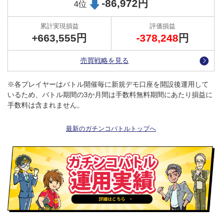
-86,972円
ぞれ売りポジションを保有しており、今後の決済次第では、現在の
4位
ランキングに大きく影響がでそうです。
今後の2人のプレイヤーの動向には注目です。
+663,555円
-378,248
円
●開始・停止・ポジションの決済タイミングまでもまるわ
売買戦略を見る
かり！
トラッキングトレードは、運用開始時に決めた設定内容で自動的に
※各プレイヤーはバトル開催毎に新規デモ口座を開設後運用して
売買を繰り返し、コツコツと利益を積み上げていき、最終的に運用
いるため、バトル期間の3か月間は手数料無料期間にあたり損益に
を停止した後に残ったポジションを決済してトータルプラスとなれ
手数料は含まれません。
ば運用成功と言えます。
ガチンコバトルでは、各プレイヤーの運用開始時の設定内容だけで
最新のガチンコバトルトップへ
なく、運用を停止したとき、停止した後に残ったポジションの決済
のタイミングなど、すべてのアクションについて、随時 （公式）X
でお知らせしています。
・自動売買をやってみたいけど、やり方がわからない！
・自動売買の運用のコツを知りたい！
という方はぜひ、公式Xをフォローして、熟練トレーダーの手法を
参考にしてください！