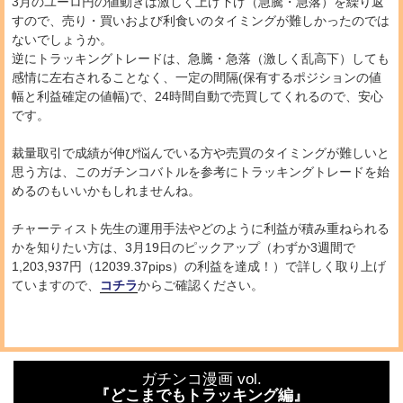
3月のユーロ円の値動きは激しく上げ下げ（急騰・急落）を繰り返
すので、売り・買いおよび利食いのタイミングが難しかったのでは
ないでしょうか。
逆にトラッキングトレードは、急騰・急落（激しく乱高下）しても
感情に左右されることなく、一定の間隔(保有するポジションの値
幅と利益確定の値幅)で、24時間自動で売買してくれるので、安心
です。
裁量取引で成績が伸び悩んでいる方や売買のタイミングが難しいと
思う方は、このガチンコバトルを参考にトラッキングトレードを始
めるのもいいかもしれませんね。
チャーティスト先生の運用手法やどのように利益が積み重ねられる
かを知りたい方は、3月19日のピックアップ（わずか3週間で
1,203,937円（12039.37pips）の利益を達成！）で詳しく取り上げ
ていますので、
コチラ
からご確認ください。
ガチンコ漫画 vol.
『どこまでもトラッキング編』