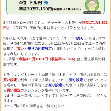
3月26日クローズ時点では、チャーティスト先生が
利益171万1,101
円
と、2位以下に圧倒的な収益差をつけて1位となりました。
3月2日から3月9日まで運用していた「ユーロ円
売り
」(利食い373
回、利益477,876円)に加え、3月11日から3月25日までユーロ円の
両建て（
買い
と
売りの同時設定
)」運用したことで、すべての値動
きを利益にしています。
1ヵ月弱で
利益471万1,101円（収益率57.04%）
は、過去最高の利
益率です。
トラッキングトレードを両建て運用することで、価格の上昇時には
買い設定
で利食い（売り決済）をしつつ、
売り設定
ではポジション
を増やし、価格の下落時には
売り設定
で利食い（買い決済）しなが
ら
買い設定
のポジションを増やしています。
つまり、ユーロ円が上がってもても下がっても利益確定が可能とな
ります。
ユーロ円の3月の値動きをご覧ください。