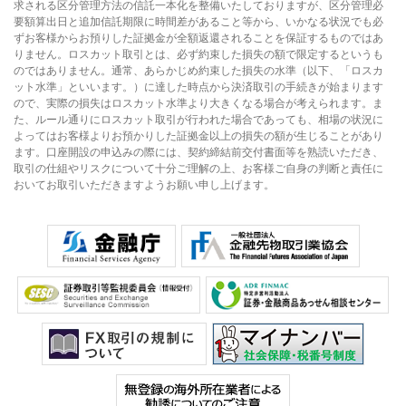
求される区分管理方法の信託一本化を整備いたしておりますが、区分管理必
要額算出日と追加信託期限に時間差があること等から、いかなる状況でも必
ずお客様からお預りした証拠金が全額返還されることを保証するものではあ
りません。ロスカット取引とは、必ず約束した損失の額で限定するというも
のではありません。通常、あらかじめ約束した損失の水準（以下、「ロスカ
ット水準」といいます。）に達した時点から決済取引の手続きが始まります
ので、実際の損失はロスカット水準より大きくなる場合が考えられます。ま
た、ルール通りにロスカット取引が行われた場合であっても、相場の状況に
よってはお客様よりお預かりした証拠金以上の損失の額が生じることがあり
ます。口座開設の申込みの際には、契約締結前交付書面等を熟読いただき、
取引の仕組やリスクについて十分ご理解の上、お客様ご自身の判断と責任に
おいてお取引いただきますようお願い申し上げます。