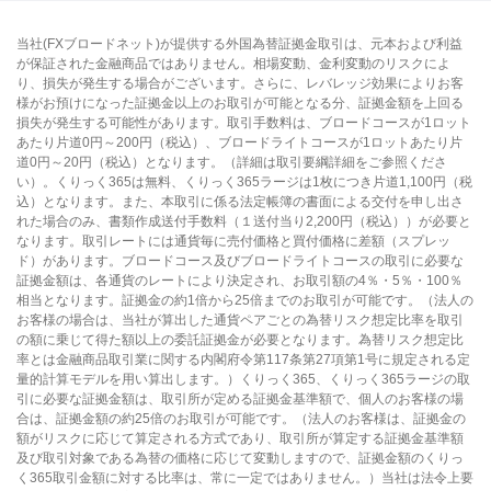
当社(FXブロードネット)が提供する外国為替証拠金取引は、元本および利益
が保証された金融商品ではありません。相場変動、金利変動のリスクによ
り、損失が発生する場合がございます。さらに、レバレッジ効果によりお客
様がお預けになった証拠金以上のお取引が可能となる分、証拠金額を上回る
損失が発生する可能性があります。取引手数料は、ブロードコースが1ロット
あたり片道0円～200円（税込）、ブロードライトコースが1ロットあたり片
道0円～20円（税込）となります。（詳細は取引要綱詳細をご参照くださ
い）。くりっく365は無料、くりっく365ラージは1枚につき片道1,100円（税
込）となります。また、本取引に係る法定帳簿の書面による交付を申し出さ
れた場合のみ、書類作成送付手数料（１送付当り2,200円（税込））が必要と
なります。取引レートには通貨毎に売付価格と買付価格に差額（スプレッ
ド）があります。ブロードコース及びブロードライトコースの取引に必要な
証拠金額は、各通貨のレートにより決定され、お取引額の4％・5％・100％
相当となります。証拠金の約1倍から25倍までのお取引が可能です。（法人の
お客様の場合は、当社が算出した通貨ペアごとの為替リスク想定比率を取引
の額に乗じて得た額以上の委託証拠金が必要となります。為替リスク想定比
率とは金融商品取引業に関する内閣府令第117条第27項第1号に規定される定
量的計算モデルを用い算出します。）くりっく365、くりっく365ラージの取
引に必要な証拠金額は、取引所が定める証拠金基準額で、個人のお客様の場
合は、証拠金額の約25倍のお取引が可能です。（法人のお客様は、証拠金の
額がリスクに応じて算定される方式であり、取引所が算定する証拠金基準額
及び取引対象である為替の価格に応じて変動しますので、証拠金額のくりっ
く365取引金額に対する比率は、常に一定ではありません。）当社は法令上要