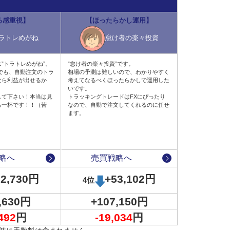
ろ感重視】
【ほったらかし運用】
ラトレめがね
怠け者の楽々投資
”トラトレめがね”。
”怠け者の楽々投資”です。
でも、自動注文のトラ
相場の予測は難しいので、わかりやすく
なら利益が出せるか
考えてなるべくほったらかしで運用した
いです。
して下さい！本当は見
トラッキングトレードはFXにぴったり
も一杯です！！（苦
なので、自動で注文してくれるのに任せ
ます。
でトラトレめがねさんも同じ設定内容で運用を開始し
略へ
売買戦略へ
62,730円
+53,102円
4位
,630円
+107,150円
492
円
-19,034
円