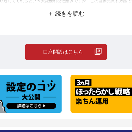
り返してくれるという大変便利な仕組みですが、この自動売買も万能で
月もの間、負け無しの実績を出しているプレーヤーがトラトレめがねさ
はいたってシンプル、かつ大胆な戦略です。
の設定をマネして運用をする」というものです。
へと大転換しました。
口座開設はこちら
た「怠け者の楽々投資」さんの「豪ドル円・買い」設定をマネしていま