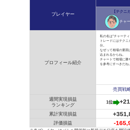
【テクニ
プレイヤー
チャ
私の名は”チャーティ
トレードにはテクニ
分。
なぜって相場の要因
込まれるからね。
チャートで相場に勝
プロフィール紹介
を参考にすべきだね
怠け者の楽々投資さんがガチンコバトルの公式ツイッ
売買戦
ました。
週間実現損益
+2
1位
ランキング
+351
累計実現損益
-165,
評価損益