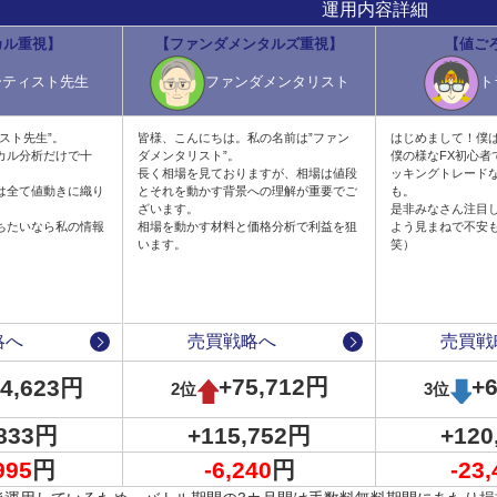
運用内容詳細
カル重視】
【ファンダメンタルズ重視】
【値ご
ーティスト先生
ファンダメンタリスト
ト
スト先生”。
皆様、こんにちは。私の名前は”ファン
はじめまして！僕は
カル分析だけで十
ダメンタリスト”。
僕の様なFX初心者
長く相場を見ておりますが、相場は値段
ッキングトレード
は全て値動きに織り
とそれを動かす背景への理解が重要でご
も。
ざいます。
是非みなさん注目
ちたいなら私の情報
相場を動かす材料と価格分析で利益を狙
よう見まねで不安
。
います。
笑）
ターで運用を開始したことをツイートした後、それを追いかけるかたち
略へ
売買戦略へ
売買戦
+75,712円
+
14,623円
2位
3位
,833円
+115,752円
+120
995
円
-6,240
円
-23,