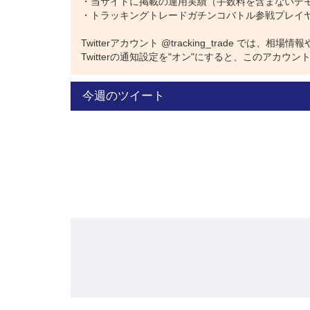
・当サイトに掲載の運用実績（手数料を含まないデ
・トラッキングトレードガチンコバトル参戦プレイ
Twitterアカウント @tracking_trade で
Twitterの通知設定を"オン"にすると、このアカ
今週のツイート
●マネしている側の方が利益が多く出ている！
自動売買では、最初に設定内容を決めて運用をスター
したがって、同じ設定で運用を開始すれば、基本的に
ところが、今回の2人の運用状況を見ると、トラトレ
これは、運用を開始したときのレートが少し違ってい