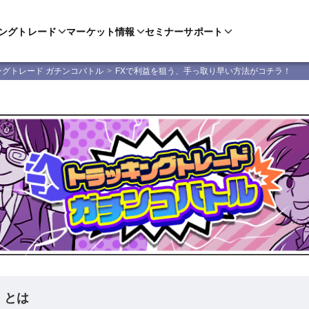
ングトレード
マーケット情報
セミナー
サポート
ングトレード ガチンコバトル
FXで利益を狙う、手っ取り早い方法がコチラ！
！とは