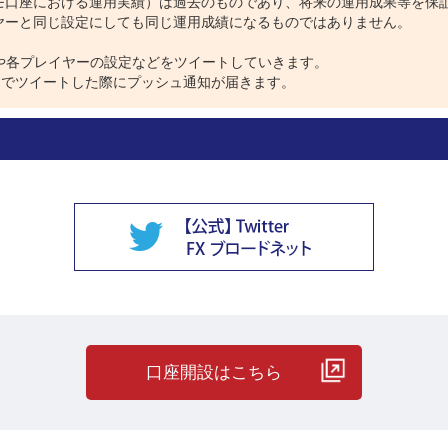
モ口座における運用実績）は過去のものであり、将来の運用成果等を保
ヤーと同じ設定にしても同じ運用成績になるものではありません。
は、相場情報や各プレイヤーの設定などをツイートしていきます。
ウントでツイートした際にプッシュ通知が届きます。
？そのワケとは！？
トします。
誰が運用してもほとんど同じ成果を得られる可能性があります。
めがねさんの方が多く利益確定を行っています。
ることが原因です。
口座開設はこちら