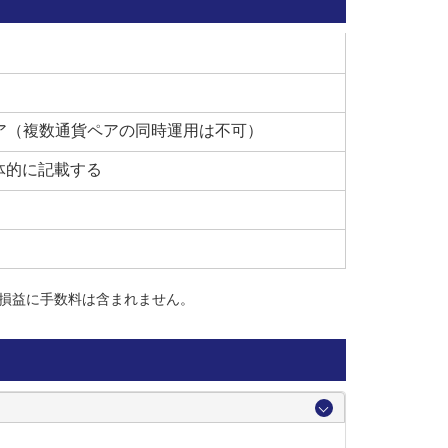
ているという状況が発生し、利益確定の回数にも違い
貨ペア（複数通貨ペアの同時運用は不可）
体的に記載する
つです。
せん。
損益に手数料は含まれません。
す。
レめがねさんのようなマネ運用をされようと思われて