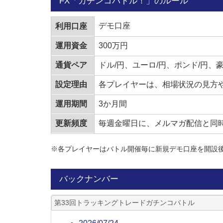
FX「ガチンコバトル！」のルール
デモ口座
利用口座
運用資金
300万円
その結果、怠け者楽々投資さんの利益確定のレートに
通貨ペア
ドル/円、ユーロ/円、ポンド/円、
が生じました。（例：上の画像の緑の枠）
設定理由
各プレイヤーは、相場状況の見方
現在のところ、本家・怠け者の楽々投資さんよりも多
運用期間
3か月間
更新頻度
毎週金曜日に、メルマガ配信と同
●トラッキングトレードのメリットを活かした
トラッキングトレードは、裁量トレードではつかみき
怠け者の楽々投資さんは、事前に停止レートも公開し
※各プレイヤーはバトル開催毎に新規デモ口座を開設
「トラトレめがね」さんは、怠け者の楽々投資さんの
バックナンバー
成績が伸び悩んでいる方は、「トラトレめがね」さん
ガチンコバトルのプレーヤーが運用を開始したり、運
第33回トラッキングトレードガチンコバトル
いる方は、ぜひ、ツイッターのフォローをお願いしま
トラッキングトレードTwitterは
こちら