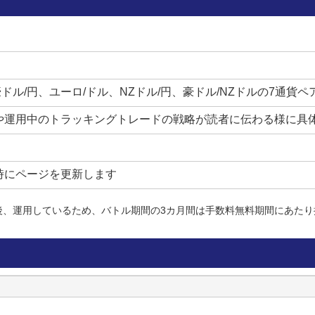
達していないものの、トラトレめがねさんの利益確定のレートには達し
豪ドル/円、ユーロ/ドル、NZドル/円、豪ドル/NZドルの7通
や運用中のトラッキングトレードの戦略が読者に伝わる様に具
くの利食い決済注文が約定し、利益額も本家を上回っています。
時にページを更新します
運用！
れないような細かい値動きも利益に変えていく点が大きなメリットの一
ているので、停止レートに達するまでは、あとは何もすることはありま
後、運用しているため、バトル期間の3カ月間は手数料無料期間にあたり
設定を完全にコピーしたことで、何の苦労もせず、好成績を上げていま
のマネ運用を参考にしてみるものいいかもしれません。
用の内容を変更するときは、ツイッターでお知らせしますので、トラト
す。