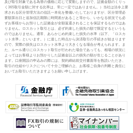
及び取引対象である為替の価格に応じて変動しますので、証拠金額のくりっ
く365取引金額に対する比率は、常に一定ではありません。）当社は法令上要
求される区分管理方法の信託一本化を整備いたしておりますが、区分管理必
要額算出日と追加信託期限に時間差があること等から、いかなる状況でも必
ずお客様からお預りした証拠金が全額返還されることを保証するものではあ
りません。ロスカット取引とは、必ず約束した損失の額で限定するというも
のではありません。通常、あらかじめ約束した損失の水準（以下、「ロスカ
ット水準」といいます。）に達した時点から決済取引の手続きが始まります
ので、実際の損失はロスカット水準より大きくなる場合が考えられます。ま
た、ルール通りにロスカット取引が行われた場合であっても、相場の状況に
よってはお客様よりお預かりした証拠金以上の損失の額が生じることがあり
ます。口座開設の申込みの際には、契約締結前交付書面等を熟読いただき、
取引の仕組やリスクについて十分ご理解の上、お客様ご自身の判断と責任に
おいてお取引いただきますようお願い申し上げます。