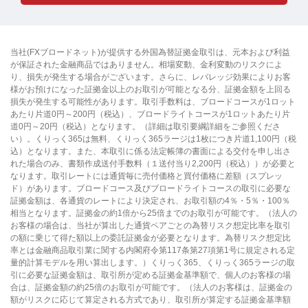
当社(FXブロードネット)が提供する外国為替証拠金取引は、元本および利益
が保証された金融商品ではありません。相場変動、金利変動のリスクによ
り、損失が発生する場合がございます。さらに、レバレッジ効果によりお客
様がお預けになった証拠金以上のお取引が可能となる分、証拠金額を上回る
損失が発生する可能性があります。取引手数料は、ブロードコースが1ロット
あたり片道0円～200円（税込）、ブロードライトコースが1ロットあたり片
道0円～20円（税込）となります。（詳細は取引要綱詳細をご参照くださ
い）。くりっく365は無料、くりっく365ラージは1枚につき片道1,100円（税
込）となります。また、本取引に係る法定帳簿の書面による交付を申し出さ
れた場合のみ、書類作成送付手数料（１送付当り2,200円（税込））が必要と
なります。取引レートには通貨毎に売付価格と買付価格に差額（スプレッ
ド）があります。ブロードコース及びブロードライトコースの取引に必要な
証拠金額は、各通貨のレートにより決定され、お取引額の4％・5％・100％
相当となります。証拠金の約1倍から25倍までのお取引が可能です。（法人の
お客様の場合は、当社が算出した通貨ペアごとの為替リスク想定比率を取引
の額に乗じて得た額以上の委託証拠金が必要となります。為替リスク想定比
率とは金融商品取引業に関する内閣府令第117条第27項第1号に規定される定
量的計算モデルを用い算出します。）くりっく365、くりっく365ラージの取
引に必要な証拠金額は、取引所が定める証拠金基準額で、個人のお客様の場
合は、証拠金額の約25倍のお取引が可能です。（法人のお客様は、証拠金の
額がリスクに応じて算定される方式であり、取引所が算定する証拠金基準額