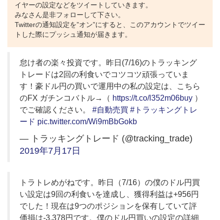
イヤーの設定などをツイートしていきます。
みなさん是非フォローして下さい。
Twitterの通知設定を”オン”にすると、このアカウントでツイー
トした際にプッシュ通知が届きます。
怠け者の楽々投資です。昨日(7/16)のトラッキング
トレードは2回の利食いでコツコツ頑張っていま
す！豪ドル円の買いで運用中の私の設定は、こちら
のFX ガチンコバトル→（
https://t.co/l352m06buy
）
でご確認ください。
#自動売買
#トラッキングトレ
ード
pic.twitter.com/Wi9mBbGokb
— トラッキングトレード (@tracking_trade)
2019年7月17日
トラトレめがねです。昨日（7/16）の僕のドル円買
い設定は9回の利食いを達成し、獲得利益は+956円
でした！現在は9つのポジションを保有していて評
価損は-3,378円です。僕のドル円買いの設定の詳細