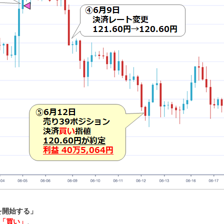
を開始する」
「買い」
、