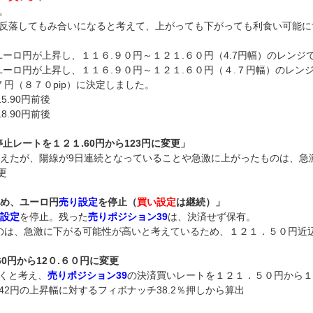
。
反落してもみ合いになると考えて、上がっても下がっても利食い可能に
ユーロ円が上昇し、１１６.９０円～１２１.６０円（4.7円幅）のレンジ
、ユーロ円が上昇し、１１６.９０円～１２１.６０円（４.７円幅）のレ
円（８７０pip）に決定しました。
5.90円前後
8.90円前後
止レートを１２１.60円から123円に変更」
で超えたが、陽線が9日連続となっていることや急激に上がったものは、
更
ため、ユーロ円
売り設定
を停止（
買い設定
は継続）」
設定
を停止。残った
売りポジション39
は、決済せず保有。
のは、急激に下がる可能性が高いと考えているため、１２１．５０円近
0円から12０.６０円に変更
くと考え、
売りポジション39
の決済買いレートを１２１．５０円から１
24.42円の上昇幅に対するフィボナッチ38.2％押しから算出