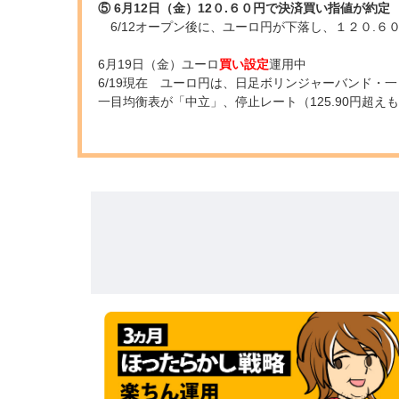
⑤ 6月12日（金）12０.６０円で決済買い指値が約定
6/12オープン後に、ユーロ円が下落し、１２０.
6月19日（金）ユーロ
買い設定
運用中
6/19現在 ユーロ円は、日足ボリンジャーバンド・
一目均衡表が「中立」、停止レート（125.90円超え