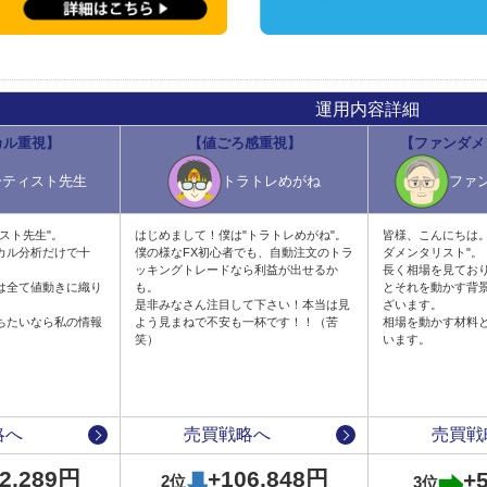
運用内容詳細
カル重視】
【値ごろ感重視】
【ファンダメ
ーティスト先生
トラトレめがね
ファ
スト先生"。
はじめまして！僕は"トラトレめがね"。
皆様、こんにちは。
カル分析だけで十
僕の様なFX初心者でも、自動注文のトラ
ダメンタリスト"。
ッキングトレードなら利益が出せるか
長く相場を見てお
は全て値動きに織り
も。
とそれを動かす背
是非みなさん注目して下さい！本当は見
ざいます。
ちたいなら私の情報
よう見まねで不安も一杯です！！（苦
相場を動かす材料
。
笑）
います。
略へ
売買戦略へ
売買戦
2,289円
+106,848円
+
2位
3位