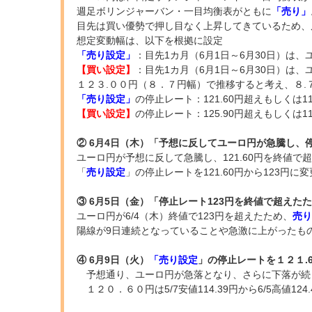
週足ボリンジャーバン・一目均衡表がともに
「売り」
目先は買い優勢で押し目なく上昇してきているため、
想定変動幅は、以下を根拠に設定
「売り設定」
：目先1カ月（6月1日～6月30日）は、
【買い設定】
：目先1カ月（6月1日～6月30日）は
１２３.００円（８．７円幅）で推移すると考え、８.７
「売り設定」
の停止レート：121.60円超えもしくは11
【買い設定】
の停止レート：125.90円超えもしくは11
② 6月4日（木）「予想に反してユーロ円が急騰し、停
ユーロ円が予想に反して急騰し、121.60円を終値
「
売り設定
」の停止レートを121.60円から123円に変
③ 6月5日（金）「停止レート123円を終値で超えた
ユーロ円が6/4（木）終値で123円を超えたため、
売り
陽線が9日連続となっていることや急激に上がったも
④ 6月9日（火）
「売り設定
」の停止レートを１２１.6
予想通り、ユーロ円が急落となり、さらに下落が続
１２０．６０円は5/7安値114.39円から6/5高値1