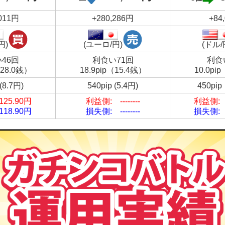
,011円
+280,286円
+84
円)
(ユーロ/円)
(ドル/
46回
利食い71回
利食
（28.0銭）
18.9pip（15.4銭）
10.0pi
 (8.7円)
540pip (5.4円)
450pi
25.90円
利益側: --------
利益側: 
18.90円
損失側: --------
損失側: 