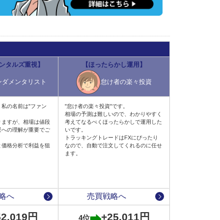
ンタルズ重視】
【ほったらかし運用】
ンダメンタリスト
怠け者の楽々投資
私の名前は"ファン
"怠け者の楽々投資"です。
相場の予測は難しいので、わかりやすく
りますが、相場は値段
考えてなるべくほったらかしで運用した
景への理解が重要でご
いです。
トラッキングトレードはFXにぴったり
と価格分析で利益を狙
なので、自動で注文してくれるのに任せ
ます。
略へ
売買戦略へ
52,019円
+25,011円
4位