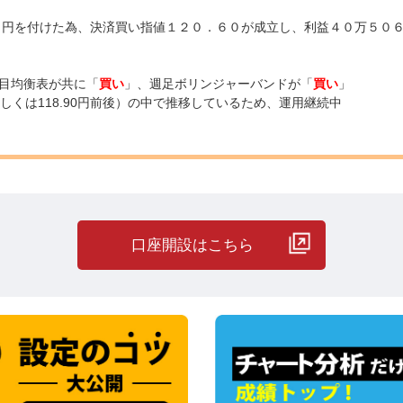
６０円を付けた為、決済買い指値１２０．６０が成立し、利益４０万５０
一目均衡表が共に「
買い
」、週足ボリンジャーバンドが「
買い
」
もしくは118.90円前後）の中で推移しているため、運用継続中
口座開設はこちら