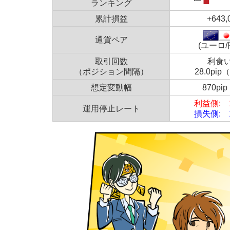
ランキング
累計損益
+643
通貨ペア
(ユーロ/
取引回数
利食い
（ポジション間隔）
28.0pip
想定変動幅
870pip
利益側: 1
運用停止レート
損失側: 1