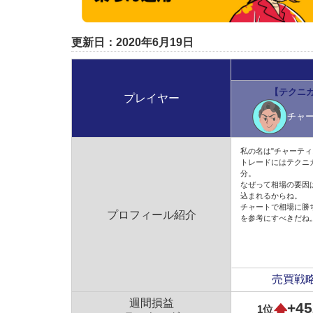
更新日：2020年6月19日
【テクニ
プレイヤー
チャ
私の名は"チャーティ
トレードにはテクニ
分。
なぜって相場の要因
込まれるからね。
チャートで相場に勝
プロフィール紹介
を参考にすべきだね
売買戦
週間損益
+45
1位