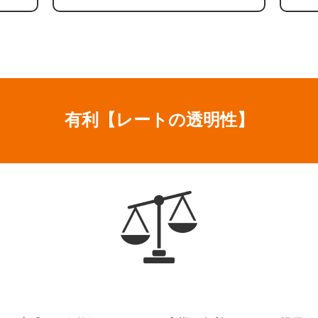
有利
【レートの透明性】