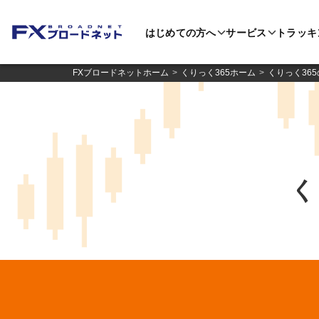
はじめての方へ
サービス
トラッキ
FXブロードネットホーム
くりっく365ホーム
くりっく36
く