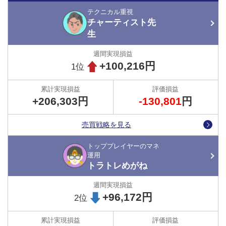
これは、FXトレーダーにとっても、短期間で利益を狙えるチャン
テクニカル重視
スでもあります。
チャーティスト先
生
ただ、「損切りができず迷っていたらもっと損失が大きくなった」
「根拠の薄い取引をしてしまった」、「損切りのタイミングが早す
ぎた」など、感情に左右された結果、冷静な判断ができずにトレー
+100,216円
1位
ドに失敗するということはよくあります。
そこで、活躍するのが自動売買です。
+206,303円
-130,801
円
トラッキングトレード（自動売買）は、急激な値動きが発生して
も、
あらかじめ設定した値幅の中で、一定間隔で自動的に売買が行
売買戦略を見る
われます。
トッププレイヤーのマネ
そのため、新規取引や決済取引の売買タイミングに悩むことなく、
運用
トラトレめがね
感情に左右されずに淡々と売買を繰り返してくれる
点が大きなメリ
ットです。
+96,172円
2位