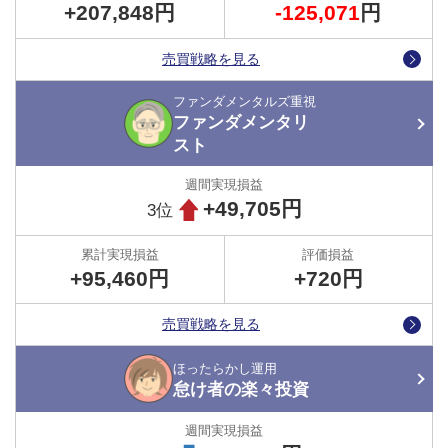
+207,848円
-125,071
円
売買戦略を見る
ファンダメンタルズ重視
ファンダメンタリ
スト
+49,705円
3位
+95,460円
+720
円
●戦略やアクションは全てXでまるわかり！
ガチンコバトルのプレイヤーは、運用の開始・停止だけではなく、
売買戦略を見る
停止後に残ったポジションをどうするか？どこで決済するか？な
ど、運用に関するアクションは、その都度リアルタイムにXで公開
ほったらかし運用
しています。
怠け者の楽々投資
これからトラッキングトレードを使ってみようとお考えの方はもち
ろん、マネ運用をされる方は、ぜひXのフォローをお願いします！