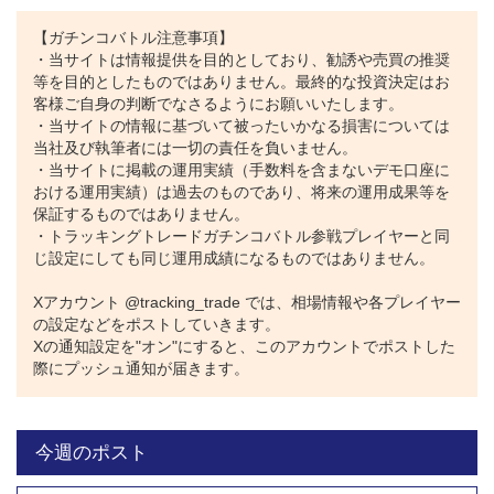
【ガチンコバトル注意事項】
・当サイトは情報提供を目的としており、勧誘や売買の推奨
等を目的としたものではありません。最終的な投資決定はお
客様ご自身の判断でなさるようにお願いいたします。
・当サイトの情報に基づいて被ったいかなる損害については
当社及び執筆者には一切の責任を負いません。
・当サイトに掲載の運用実績（手数料を含まないデモ口座に
おける運用実績）は過去のものであり、将来の運用成果等を
保証するものではありません。
・トラッキングトレードガチンコバトル参戦プレイヤーと同
じ設定にしても同じ運用成績になるものではありません。
Xアカウント @tracking_trade では、相場情報や各プレイヤー
の設定などをポストしていきます。
Xの通知設定を"オン"にすると、このアカウントでポストした
際にプッシュ通知が届きます。
今週のポスト