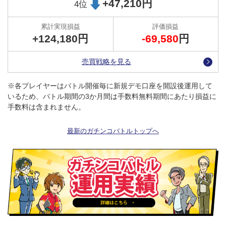
+47,210円
4位
トラッキングトレード（公式）X（旧ツイッター）
+124,180円
-69,580
円
売買戦略を見る
※各プレイヤーはバトル開催毎に新規デモ口座を開設後運用して
いるため、バトル期間の3か月間は手数料無料期間にあたり損益に
手数料は含まれません。
最新のガチンコバトルトップへ