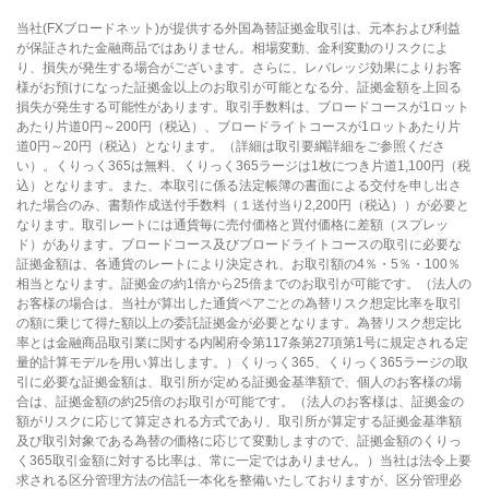
当社(FXブロードネット)が提供する外国為替証拠金取引は、元本および利益
が保証された金融商品ではありません。相場変動、金利変動のリスクによ
り、損失が発生する場合がございます。さらに、レバレッジ効果によりお客
様がお預けになった証拠金以上のお取引が可能となる分、証拠金額を上回る
損失が発生する可能性があります。取引手数料は、ブロードコースが1ロット
あたり片道0円～200円（税込）、ブロードライトコースが1ロットあたり片
道0円～20円（税込）となります。（詳細は取引要綱詳細をご参照くださ
い）。くりっく365は無料、くりっく365ラージは1枚につき片道1,100円（税
込）となります。また、本取引に係る法定帳簿の書面による交付を申し出さ
れた場合のみ、書類作成送付手数料（１送付当り2,200円（税込））が必要と
なります。取引レートには通貨毎に売付価格と買付価格に差額（スプレッ
ド）があります。ブロードコース及びブロードライトコースの取引に必要な
証拠金額は、各通貨のレートにより決定され、お取引額の4％・5％・100％
相当となります。証拠金の約1倍から25倍までのお取引が可能です。（法人の
お客様の場合は、当社が算出した通貨ペアごとの為替リスク想定比率を取引
の額に乗じて得た額以上の委託証拠金が必要となります。為替リスク想定比
率とは金融商品取引業に関する内閣府令第117条第27項第1号に規定される定
量的計算モデルを用い算出します。）くりっく365、くりっく365ラージの取
引に必要な証拠金額は、取引所が定める証拠金基準額で、個人のお客様の場
合は、証拠金額の約25倍のお取引が可能です。（法人のお客様は、証拠金の
額がリスクに応じて算定される方式であり、取引所が算定する証拠金基準額
及び取引対象である為替の価格に応じて変動しますので、証拠金額のくりっ
く365取引金額に対する比率は、常に一定ではありません。）当社は法令上要
求される区分管理方法の信託一本化を整備いたしておりますが、区分管理必