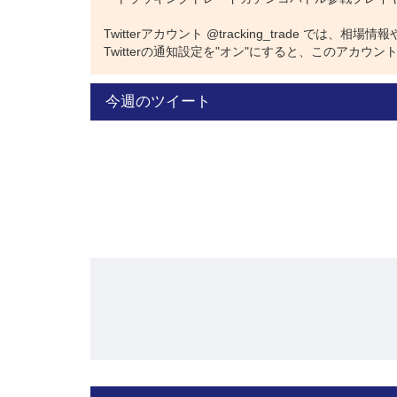
Twitterアカウント @tracking_trade で
モットーは、とにかく「ほったらか
Twitterの通知設定を"オン"にすると、このアカ
今週のツイート
怠け者の楽々投資さんは運用開始からほったらかしで
トラッキングトレードは自動売買なので、怠け者の楽
怠け者の楽々投資さんの「ほったらかし運用」の考え