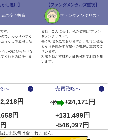
らかし運用】
【ファンダメンタルズ重視】
け者の楽々投資
ファンダメンタリスト
”です。
皆様、こんにちは。私の名前は”ファン
いので、わかりやすく
ダメンタリスト”。
ったらかしで運用した
長く相場を見ておりますが、相場は値段
とそれを動かす背景への理解が重要でご
ドはFXにぴったりな
ざいます。
してくれるのに任せま
相場を動かす材料と価格分析で利益を狙
います。
す。
に2月25日（木）に豪ドル円の買い設定を停止してい
略へ
売買戦略へ
32,218円
+24,171円
4位
,658円
+131,499円
0円
-546,097円
損益に手数料は含まれません。