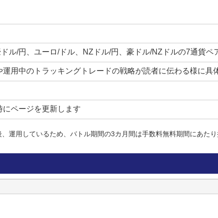
豪ドル/円、ユーロ/ドル、NZドル/円、豪ドル/NZドルの7通
や運用中のトラッキングトレードの戦略が読者に伝わる様に具
時にページを更新します
後、運用しているため、バトル期間の3カ月間は手数料無料期間にあたり