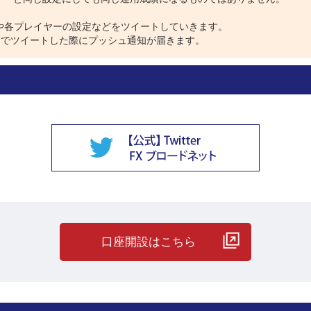
は、相場情報や各プレイヤーの設定などをツイートしていきます。
し」。
ウントでツイートした際にプッシュ通知が届きます。
運用を続けて、最初に決めた停止レートに達したので運用を停止しまし
々投資さんのようにほったらかしで利益を積み上げるチャンスは多くあ
口座開設はこちら
方は
コチラ
にも掲載しているので、是非参考にしてください。