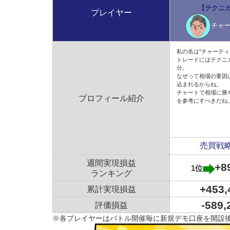
【テクニ
プレイヤー
チャ
私の名は”チャーティ
トレードにはテクニ
分。
なぜって相場の要因
込まれるからね。
チャートで相場に勝
プロフィール紹介
を参考にすべきだね
2月25日クローズ時点の１位は、ユーロ円両建て運
1月4日に両建て運用（売り設定・買い設定の同時運
累計実現損益のランキングでは3位となった怠け者の
売買戦
ます。
怠け者の楽々投資さんの2カ月の運用状況をみてみま
週間実現損益
+8
1位
ランキング
+453
累計実現損益
-589
評価損益
※各プレイヤーはバトル開催毎に新規デモ口座を開設