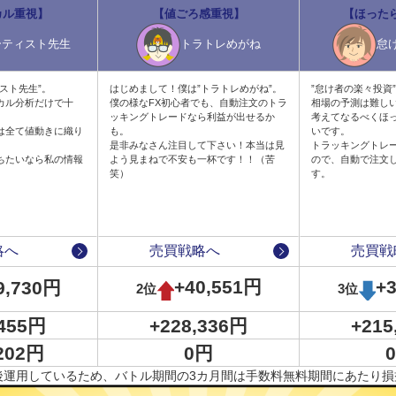
カル重視】
【値ごろ感重視】
【ほった
ーティスト先生
トラトレめがね
怠
スト先生”。
はじめまして！僕は”トラトレめがね”。
”怠け者の楽々投資
カル分析だけで十
僕の様なFX初心者でも、自動注文のトラ
相場の予測は難し
ッキングトレードなら利益が出せるか
考えてなるべくほ
は全て値動きに織り
も。
いです。
是非みなさん注目して下さい！本当は見
トラッキングトレー
ちたいなら私の情報
よう見まねで不安も一杯です！！（苦
ので、自動で注文
。
笑）
す。
用の「チャーティスト先生」でした。
用）を開始してから、設定内容を変更することなく運用を継続していま
楽々投資さんですが、上昇トレンドに沿った運用で大きく評価損を抱えず
略へ
売買戦略へ
売買戦
しょう。
+40,551円
+
9,730円
2位
3位
,455円
+228,336円
+215
,202円
0円
後運用しているため、バトル期間の3カ月間は手数料無料期間にあたり