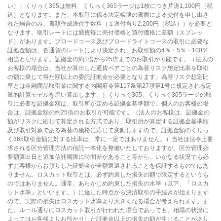
い）。くりっく365は無料、くりっく365ラージは1枚につき片道1,100円（税
込）となります。また、本取引に係る法定帳簿の書面による交付を申し出さ
れた場合のみ、書類作成送付手数料（１送付当り2,200円（税込））が必要と
なります。取引レートには通貨毎に売付価格と買付価格に差額（スプレッ
ド）があります。ブロードコース及びブロードライトコースの取引に必要な
証拠金額は、各通貨のレートにより決定され、お取引額の4％・5％・100％
相当となります。証拠金の約1倍から25倍までのお取引が可能です。（法人の
お客様の場合は、当社が算出した通貨ペアごとの為替リスク想定比率を取引
の額に乗じて得た額以上の委託証拠金が必要となります。為替リスク想定比
率とは金融商品取引業に関する内閣府令第117条第27項第1号に規定される定
量的計算モデルを用い算出します。）くりっく365、くりっく365ラージの取
引に必要な証拠金額は、取引所が定める証拠金基準額で、個人のお客様の場
合は、証拠金額の約25倍のお取引が可能です。（法人のお客様は、証拠金の
額がリスクに応じて算定される方式であり、取引所が算定する証拠金基準額
及び取引対象である為替の価格に応じて変動しますので、証拠金額のくりっ
く365取引金額に対する比率は、常に一定ではありません。）当社は法令上要
求される区分管理方法の信託一本化を整備いたしておりますが、区分管理必
要額算出日と追加信託期限に時間差があること等から、いかなる状況でも必
ずお客様からお預りした証拠金が全額返還されることを保証するものではあ
りません。ロスカット取引とは、必ず約束した損失の額で限定するというも
のではありません。通常、あらかじめ約束した損失の水準（以下、「ロスカ
ット水準」といいます。）に達した時点から決済取引の手続きが始まります
ので、実際の損失はロスカット水準より大きくなる場合が考えられます。ま
た、ルール通りにロスカット取引が行われた場合であっても、相場の状況に
よってはお客様よりお預かりした証拠金以上の損失の額が生じることがあり