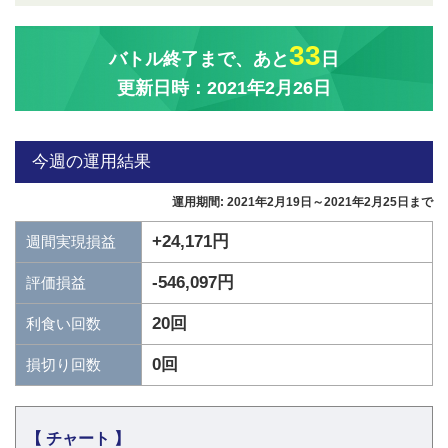
33
バトル終了まで、あと
日
更新日時：2021年2月26日
今週の運用結果
運用期間: 2021年2月19日～2021年2月25日まで
+24,171円
週間実現損益
-546,097円
評価損益
20回
利食い回数
0回
損切り回数
【 チャート 】