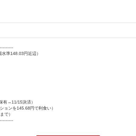
---------
場水準148.03円近辺）
有→11/15決済）
ジションを145.68円で利食い）
決済まで）
---------