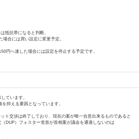
りには抵抗帯になると判断。
回った場合には買い設定に変更予定。
して150円へ達した場合には設定を停止する予定です。
移しています。
の上値を抑える要因となっています。
グジット交渉は終了しており、現在の案が唯一合意出来るものであると
（DUP）フォスター党首が首相案が議会を通過しないのは