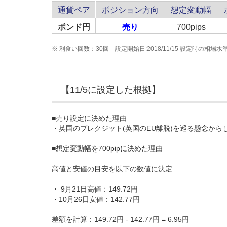
通貨ペア
ポジション方向
想定変動幅
ポンド円
売り
700pips
利食い回数：30回 設定開始日:2018/11/15 設定時の相場水
【11/5に設定した根拠】
■売り設定に決めた理由
・英国のブレクジット(英国のEU離脱)を巡る懸念か
■想定変動幅を700pipに決めた理由
高値と安値の目安を以下の数値に決定
・ 9月21日高値：149.72円
・10月26日安値：142.77円
差額を計算：149.72円 - 142.77円 = 6.95円