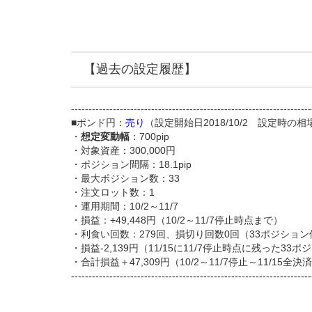
【過去の設定履歴】
---------------------------------------------------------------------
■ポンド円：
売り
（設定開始日2018/10/2 設定時の相
・
想定変動幅
：700pip
・対象資産：300,000円
・ポジション間隔：18.1pip
・最大ポジション数：33
・注文ロット数：1
・運用期間：10/2～11/7
・損益：+49,448円（10/2～11/7停止時点まで）
・利食い回数：279回、損切り回数0回（33ポジション保
・損益-2,139円（11/15に11/7停止時点に残った33ポ
・合計損益＋47,309円（10/2～11/7停止～11/15全
---------------------------------------------------------------------