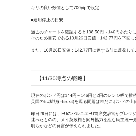
キリの良い数値として700pipで設定
■運用停止の目安
過去のチャートを確認すると138.50円～140円あた
そのため目安である10月26日安値：142.77円を下
また、10月26日安値：142.77円に達する前に反発
【11/30時点の戦略】
現在のポンド円は144円～146円と2円のレンジ幅で推
英国のEU離脱(=Brexit)を巡る問題は未だにポンド
昨日29日には、EUのバルニエEU首席交渉官がブレ
述べたものの、メイ英政権と閣外協力を組む民主統一党
明らかなどの発言が伝えられました。