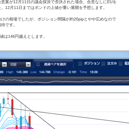
意案が12月11日の議会採決で否決された場合、合意なしにEUを
。12月11日まではポンドの上値が重い展開を予想します。
けの相場でしたが、ポジション間隔が約20pipとやや広めなので
期待です。
値は146円越えとします。