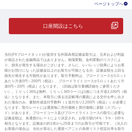
ページトップへ
口座開設はこちら
当社(FXブロードネット)が提供する外国為替証拠金取引は、元本および利益
が保証された金融商品ではありません。相場変動、金利変動のリスクによ
り、損失が発生する場合がございます。さらに、レバレッジ効果によりお客
様がお預けになった証拠金以上のお取引が可能となる分、証拠金額を上回る
損失が発生する可能性があります。取引手数料は、ブロードコースが1ロット
あたり片道0円～200円（税込）、ブロードライトコースが1ロットあたり片
道0円～20円（税込）となります。（詳細は取引要綱詳細をご参照くださ
い）。くりっく365は無料、くりっく365ラージは1枚につき片道1,100円（税
込）となります。また、本取引に係る法定帳簿の書面による交付を申し出さ
れた場合のみ、書類作成送付手数料（１送付当り2,200円（税込））が必要と
なります。取引レートには通貨毎に売付価格と買付価格に差額（スプレッ
ド）があります。ブロードコース及びブロードライトコースの取引に必要な
証拠金額は、各通貨のレートにより決定され、お取引額の4％・5％・100％
相当となります。証拠金の約1倍から25倍までのお取引が可能です。（法人の
お客様の場合は、当社が算出した通貨ペアごとの為替リスク想定比率を取引