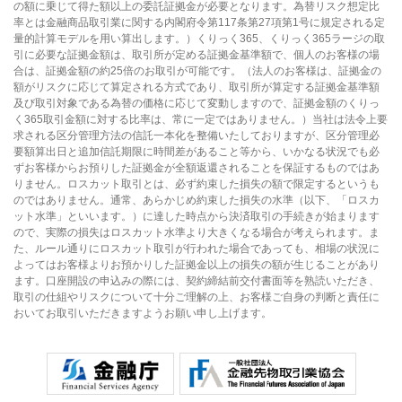
の額に乗じて得た額以上の委託証拠金が必要となります。為替リスク想定比
率とは金融商品取引業に関する内閣府令第117条第27項第1号に規定される定
量的計算モデルを用い算出します。）くりっく365、くりっく365ラージの取
引に必要な証拠金額は、取引所が定める証拠金基準額で、個人のお客様の場
合は、証拠金額の約25倍のお取引が可能です。（法人のお客様は、証拠金の
額がリスクに応じて算定される方式であり、取引所が算定する証拠金基準額
及び取引対象である為替の価格に応じて変動しますので、証拠金額のくりっ
く365取引金額に対する比率は、常に一定ではありません。）当社は法令上要
求される区分管理方法の信託一本化を整備いたしておりますが、区分管理必
要額算出日と追加信託期限に時間差があること等から、いかなる状況でも必
ずお客様からお預りした証拠金が全額返還されることを保証するものではあ
りません。ロスカット取引とは、必ず約束した損失の額で限定するというも
のではありません。通常、あらかじめ約束した損失の水準（以下、「ロスカ
ット水準」といいます。）に達した時点から決済取引の手続きが始まります
ので、実際の損失はロスカット水準より大きくなる場合が考えられます。ま
た、ルール通りにロスカット取引が行われた場合であっても、相場の状況に
よってはお客様よりお預かりした証拠金以上の損失の額が生じることがあり
ます。口座開設の申込みの際には、契約締結前交付書面等を熟読いただき、
取引の仕組やリスクについて十分ご理解の上、お客様ご自身の判断と責任に
おいてお取引いただきますようお願い申し上げます。