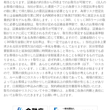
相当となります。証拠金の約1倍から25倍までのお取引が可能です。（法人の
お客様の場合は、当社が算出した通貨ペアごとの為替リスク想定比率を取引
の額に乗じて得た額以上の委託証拠金が必要となります。為替リスク想定比
率とは金融商品取引業に関する内閣府令第117条第27項第1号に規定される定
量的計算モデルを用い算出します。）くりっく365、くりっく365ラージの取
引に必要な証拠金額は、取引所が定める証拠金基準額で、個人のお客様の場
合は、証拠金額の約25倍のお取引が可能です。（法人のお客様は、証拠金の
額がリスクに応じて算定される方式であり、取引所が算定する証拠金基準額
及び取引対象である為替の価格に応じて変動しますので、証拠金額のくりっ
く365取引金額に対する比率は、常に一定ではありません。）当社は法令上要
求される区分管理方法の信託一本化を整備いたしておりますが、区分管理必
要額算出日と追加信託期限に時間差があること等から、いかなる状況でも必
ずお客様からお預りした証拠金が全額返還されることを保証するものではあ
りません。ロスカット取引とは、必ず約束した損失の額で限定するというも
のではありません。通常、あらかじめ約束した損失の水準（以下、「ロスカ
ット水準」といいます。）に達した時点から決済取引の手続きが始まります
ので、実際の損失はロスカット水準より大きくなる場合が考えられます。ま
た、ルール通りにロスカット取引が行われた場合であっても、相場の状況に
よってはお客様よりお預かりした証拠金以上の損失の額が生じることがあり
ます。口座開設の申込みの際には、契約締結前交付書面等を熟読いただき、
取引の仕組やリスクについて十分ご理解の上、お客様ご自身の判断と責任に
おいてお取引いただきますようお願い申し上げます。