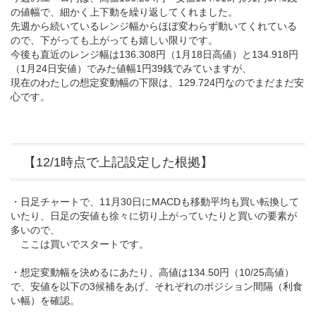
の値幅で、細かく上下動を繰り返してくれました。
先週から続いているレンジ幅からほぼ変わらず動いてくれている
ので、下がっても上がっても嬉しい限りです。
今後も直近のレンジ幅は136.308円（1月18日高値）と134.918円
（1月24日安値）でみた値幅1円39銭でみていますが、
現在のわたしの想定変動幅の下限は、129.724円なのでまだまだ安
心です。
【12/1時点で上記設定した根拠】
・日足チャートで、11月30日にMACDも移動平均も買い転換して
いたり、日足の安値も徐々に切り上がっていたりと買いの要素が
多いので、
ここは買いでスタートです。
・想定変動幅を決めるにあたり、高値は134.50円（10/25高値）
で、安値を以下の3候補をあげ、それぞれのポジション間隔（利食
い幅）を確認。