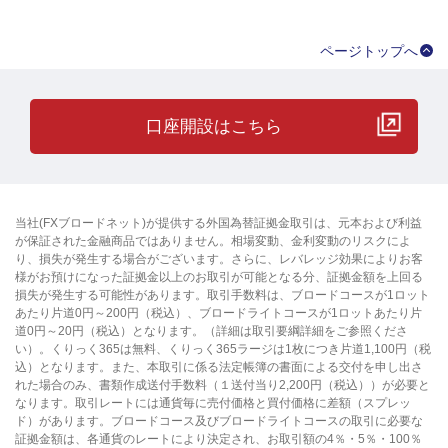
ページトップへ
口座開設はこちら
当社(FXブロードネット)が提供する外国為替証拠金取引は、元本および利益
が保証された金融商品ではありません。相場変動、金利変動のリスクによ
り、損失が発生する場合がございます。さらに、レバレッジ効果によりお客
様がお預けになった証拠金以上のお取引が可能となる分、証拠金額を上回る
損失が発生する可能性があります。取引手数料は、ブロードコースが1ロット
あたり片道0円～200円（税込）、ブロードライトコースが1ロットあたり片
道0円～20円（税込）となります。（詳細は取引要綱詳細をご参照くださ
い）。くりっく365は無料、くりっく365ラージは1枚につき片道1,100円（税
込）となります。また、本取引に係る法定帳簿の書面による交付を申し出さ
れた場合のみ、書類作成送付手数料（１送付当り2,200円（税込））が必要と
なります。取引レートには通貨毎に売付価格と買付価格に差額（スプレッ
ド）があります。ブロードコース及びブロードライトコースの取引に必要な
証拠金額は、各通貨のレートにより決定され、お取引額の4％・5％・100％