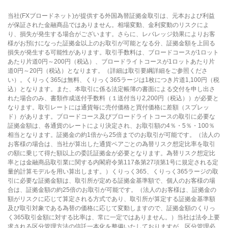
当社(FXブロードネット)が提供する外国為替証拠金取引は、元本および利益
が保証された金融商品ではありません。相場変動、金利変動のリスクによ
り、損失が発生する場合がございます。さらに、レバレッジ効果によりお客
様がお預けになった証拠金以上のお取引が可能となる分、証拠金額を上回る
損失が発生する可能性があります。取引手数料は、ブロードコースが1ロット
あたり片道0円～200円（税込）、ブロードライトコースが1ロットあたり片
道0円～20円（税込）となります。（詳細は取引要綱詳細をご参照くださ
い）。くりっく365は無料、くりっく365ラージは1枚につき片道1,100円（税
込）となります。また、本取引に係る法定帳簿の書面による交付を申し出さ
れた場合のみ、書類作成送付手数料（１送付当り2,200円（税込））が必要と
なります。取引レートには通貨毎に売付価格と買付価格に差額（スプレッ
ド）があります。ブロードコース及びブロードライトコースの取引に必要な
証拠金額は、各通貨のレートにより決定され、お取引額の4％・5％・100％
相当となります。証拠金の約1倍から25倍までのお取引が可能です。（法人の
お客様の場合は、当社が算出した通貨ペアごとの為替リスク想定比率を取引
の額に乗じて得た額以上の委託証拠金が必要となります。為替リスク想定比
率とは金融商品取引業に関する内閣府令第117条第27項第1号に規定される定
量的計算モデルを用い算出します。）くりっく365、くりっく365ラージの取
引に必要な証拠金額は、取引所が定める証拠金基準額で、個人のお客様の場
合は、証拠金額の約25倍のお取引が可能です。（法人のお客様は、証拠金の
額がリスクに応じて算定される方式であり、取引所が算定する証拠金基準額
及び取引対象である為替の価格に応じて変動しますので、証拠金額のくりっ
く365取引金額に対する比率は、常に一定ではありません。）当社は法令上要
求される区分管理方法の信託一本化を整備いたしておりますが、区分管理必