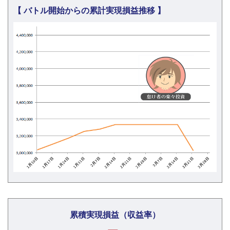
【 バトル開始からの累計実現損益推移 】
累積実現損益（収益率）