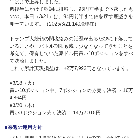
半ばまで上昇しました。
週後半にかけて軟調に推移し、93円前半まで下落したも
のの、本日（3/21）は、94円前半まで値を戻す底堅さを
見せています。（2025/3/21 14:00現在）
トランプ大統領の関税絡みの話題が出るたびに下落して
いることや、バトル期限も残り少なくなってきたことを
考えて、保有していた豪ドル円買い10ポジションをすべ
て決済しました。
これで累計実現損益は、+2万7,992円となっています。
●3/18（火）
買い10ポジション中、7ポジションのみ売り決済⇒-16万
4,864円
●3/20（木）
買い3ポジション売り決済⇒-14万2,318円
■来週の運用方針
バトル期限も1週間ほどとなりましたので、今回のバト