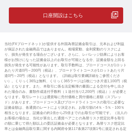
口座開設はこちら
当社(FXブロードネット)が提供する外国為替証拠金取引は、元本および利益
が保証された金融商品ではありません。相場変動、金利変動のリスクによ
り、損失が発生する場合がございます。さらに、レバレッジ効果によりお客
様がお預けになった証拠金以上のお取引が可能となる分、証拠金額を上回る
損失が発生する可能性があります。取引手数料は、ブロードコースが1ロット
あたり片道0円～200円（税込）、ブロードライトコースが1ロットあたり片
道0円～20円（税込）となります。（詳細は取引要綱詳細をご参照くださ
い）。くりっく365は無料、くりっく365ラージは1枚につき片道1,100円（税
込）となります。また、本取引に係る法定帳簿の書面による交付を申し出さ
れた場合のみ、書類作成送付手数料（１送付当り2,200円（税込））が必要と
なります。取引レートには通貨毎に売付価格と買付価格に差額（スプレッ
ド）があります。ブロードコース及びブロードライトコースの取引に必要な
証拠金額は、各通貨のレートにより決定され、お取引額の4％・5％・100％
相当となります。証拠金の約1倍から25倍までのお取引が可能です。（法人の
お客様の場合は、当社が算出した通貨ペアごとの為替リスク想定比率を取引
の額に乗じて得た額以上の委託証拠金が必要となります。為替リスク想定比
率とは金融商品取引業に関する内閣府令第117条第27項第1号に規定される定