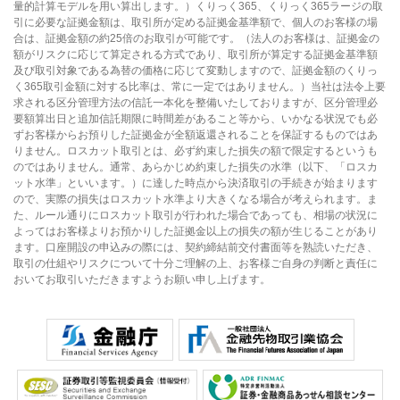
量的計算モデルを用い算出します。）くりっく365、くりっく365ラージの取
引に必要な証拠金額は、取引所が定める証拠金基準額で、個人のお客様の場
合は、証拠金額の約25倍のお取引が可能です。（法人のお客様は、証拠金の
額がリスクに応じて算定される方式であり、取引所が算定する証拠金基準額
及び取引対象である為替の価格に応じて変動しますので、証拠金額のくりっ
く365取引金額に対する比率は、常に一定ではありません。）当社は法令上要
求される区分管理方法の信託一本化を整備いたしておりますが、区分管理必
要額算出日と追加信託期限に時間差があること等から、いかなる状況でも必
ずお客様からお預りした証拠金が全額返還されることを保証するものではあ
りません。ロスカット取引とは、必ず約束した損失の額で限定するというも
のではありません。通常、あらかじめ約束した損失の水準（以下、「ロスカ
ット水準」といいます。）に達した時点から決済取引の手続きが始まります
ので、実際の損失はロスカット水準より大きくなる場合が考えられます。ま
た、ルール通りにロスカット取引が行われた場合であっても、相場の状況に
よってはお客様よりお預かりした証拠金以上の損失の額が生じることがあり
ます。口座開設の申込みの際には、契約締結前交付書面等を熟読いただき、
取引の仕組やリスクについて十分ご理解の上、お客様ご自身の判断と責任に
おいてお取引いただきますようお願い申し上げます。