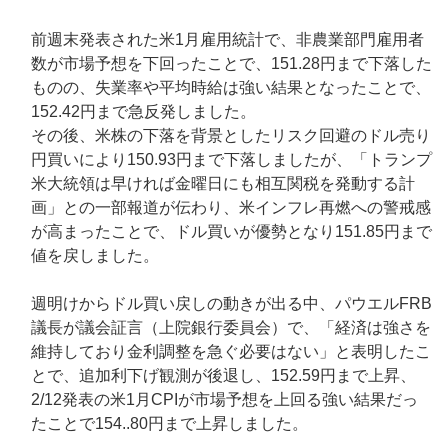
前週末発表された米1月雇用統計で、非農業部門雇用者
数が市場予想を下回ったことで、151.28円まで下落した
ものの、失業率や平均時給は強い結果となったことで、
152.42円まで急反発しました。
その後、米株の下落を背景としたリスク回避のドル売り
円買いにより150.93円まで下落しましたが、「トランプ
米大統領は早ければ金曜日にも相互関税を発動する計
画」との一部報道が伝わり、米インフレ再燃への警戒感
が高まったことで、ドル買いが優勢となり151.85円まで
値を戻しました。
週明けからドル買い戻しの動きが出る中、パウエルFRB
議長が議会証言（上院銀行委員会）で、「経済は強さを
維持しており金利調整を急ぐ必要はない」と表明したこ
とで、追加利下げ観測が後退し、152.59円まで上昇、
2/12発表の米1月CPIが市場予想を上回る強い結果だっ
たことで154..80円まで上昇しました。