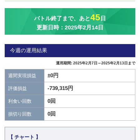
45
バトル終了まで、あと
日
更新日時：2025年2月14日
今週の運用結果
運用期間: 2025年2月7日～2025年2月13日まで
±0円
週間実現損益
-739,315円
評価損益
0回
利食い回数
0回
損切り回数
【 チャート 】