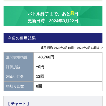
8
バトル終了まで、あと
日
更新日時：2024年3月22日
今週の運用結果
運用期間: 2024年3月15日～2024年3月21日まで
+48,766円
週間実現損益
±0円
評価損益
13回
利食い回数
8回
損切り回数
【 チャート 】