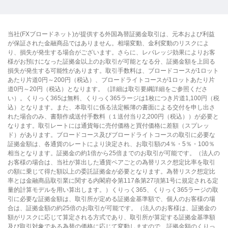
当社(FXブロードネット)が提供する外国為替証拠金取引は、元本および利益
が保証された金融商品ではありません。相場変動、金利変動のリスクによ
り、損失が発生する場合がございます。さらに、レバレッジ効果によりお客
様がお預けになった証拠金以上のお取引が可能となる分、証拠金額を上回る
損失が発生する可能性があります。取引手数料は、ブロードコースが1ロット
あたり片道0円～200円（税込）、ブロードライトコースが1ロットあたり片
道0円～20円（税込）となります。（詳細は取引要綱詳細をご参照くださ
い）。くりっく365は無料、くりっく365ラージは1枚につき片道1,100円（税
込）となります。また、本取引に係る法定帳簿の書面による交付を申し出さ
れた場合のみ、書類作成送付手数料（１送付当り2,200円（税込））が必要と
なります。取引レートには通貨毎に売付価格と買付価格に差額（スプレッ
ド）があります。ブロードコース及びブロードライトコースの取引に必要な
証拠金額は、各通貨のレートにより決定され、お取引額の4％・5％・100％
相当となります。証拠金の約1倍から25倍までのお取引が可能です。（法人の
お客様の場合は、当社が算出した通貨ペアごとの為替リスク想定比率を取引
の額に乗じて得た額以上の委託証拠金が必要となります。為替リスク想定比
率とは金融商品取引業に関する内閣府令第117条第27項第1号に規定される定
量的計算モデルを用い算出します。）くりっく365、くりっく365ラージの取
引に必要な証拠金額は、取引所が定める証拠金基準額で、個人のお客様の場
合は、証拠金額の約25倍のお取引が可能です。（法人のお客様は、証拠金の
額がリスクに応じて算定される方式であり、取引所が算定する証拠金基準額
及び取引対象である為替の価格に応じて変動しますので、証拠金額のくりっ