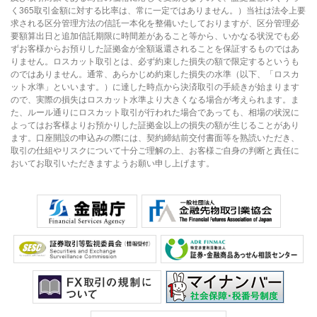
く365取引金額に対する比率は、常に一定ではありません。）当社は法令上要
求される区分管理方法の信託一本化を整備いたしておりますが、区分管理必
要額算出日と追加信託期限に時間差があること等から、いかなる状況でも必
ずお客様からお預りした証拠金が全額返還されることを保証するものではあ
りません。ロスカット取引とは、必ず約束した損失の額で限定するというも
のではありません。通常、あらかじめ約束した損失の水準（以下、「ロスカ
ット水準」といいます。）に達した時点から決済取引の手続きが始まります
ので、実際の損失はロスカット水準より大きくなる場合が考えられます。ま
た、ルール通りにロスカット取引が行われた場合であっても、相場の状況に
よってはお客様よりお預かりした証拠金以上の損失の額が生じることがあり
ます。口座開設の申込みの際には、契約締結前交付書面等を熟読いただき、
取引の仕組やリスクについて十分ご理解の上、お客様ご自身の判断と責任に
おいてお取引いただきますようお願い申し上げます。