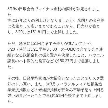
3/19の日銀会合でマイナス金利の解除が決定されまし
た、
実に17年ぶりの利上げとなりましたが、米国との金利差
は依然として広いままであることから、円売りが強ま
り、3/20には151.81円まで上昇しました。
ただ、急速に151円台まで円売りが進んだことや、
3/20（時間は3/21 早朝3：00）のFOMC会合で５会合連
続となる政策金利の据え置きを決定したこと、パウエル
議長のハト派的な発言などで150.27円まで急落しまし
た。
その後、日経平均株価が大幅高となったことでリスク選
好のドル買い、また、米3月フィラデルフィア連銀製造
業景況指数などの米経済指標が軒並み市場予想を上回る
強い結果だったことで再び151円台後半まで上昇しまし
た。