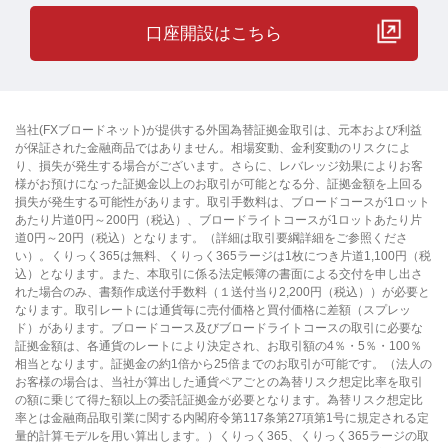
口座開設はこちら
当社(FXブロードネット)が提供する外国為替証拠金取引は、元本および利益
が保証された金融商品ではありません。相場変動、金利変動のリスクによ
り、損失が発生する場合がございます。さらに、レバレッジ効果によりお客
様がお預けになった証拠金以上のお取引が可能となる分、証拠金額を上回る
損失が発生する可能性があります。取引手数料は、ブロードコースが1ロット
あたり片道0円～200円（税込）、ブロードライトコースが1ロットあたり片
道0円～20円（税込）となります。（詳細は取引要綱詳細をご参照くださ
い）。くりっく365は無料、くりっく365ラージは1枚につき片道1,100円（税
込）となります。また、本取引に係る法定帳簿の書面による交付を申し出さ
れた場合のみ、書類作成送付手数料（１送付当り2,200円（税込））が必要と
なります。取引レートには通貨毎に売付価格と買付価格に差額（スプレッ
ド）があります。ブロードコース及びブロードライトコースの取引に必要な
証拠金額は、各通貨のレートにより決定され、お取引額の4％・5％・100％
相当となります。証拠金の約1倍から25倍までのお取引が可能です。（法人の
お客様の場合は、当社が算出した通貨ペアごとの為替リスク想定比率を取引
の額に乗じて得た額以上の委託証拠金が必要となります。為替リスク想定比
率とは金融商品取引業に関する内閣府令第117条第27項第1号に規定される定
量的計算モデルを用い算出します。）くりっく365、くりっく365ラージの取