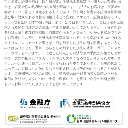
引に必要な証拠金額は、取引所が定める証拠金基準額で、個人のお客様の場
合は、証拠金額の約25倍のお取引が可能です。（法人のお客様は、証拠金の
額がリスクに応じて算定される方式であり、取引所が算定する証拠金基準額
及び取引対象である為替の価格に応じて変動しますので、証拠金額のくりっ
く365取引金額に対する比率は、常に一定ではありません。）当社は法令上要
求される区分管理方法の信託一本化を整備いたしておりますが、区分管理必
要額算出日と追加信託期限に時間差があること等から、いかなる状況でも必
ずお客様からお預りした証拠金が全額返還されることを保証するものではあ
りません。ロスカット取引とは、必ず約束した損失の額で限定するというも
のではありません。通常、あらかじめ約束した損失の水準（以下、「ロスカ
ット水準」といいます。）に達した時点から決済取引の手続きが始まります
ので、実際の損失はロスカット水準より大きくなる場合が考えられます。ま
た、ルール通りにロスカット取引が行われた場合であっても、相場の状況に
よってはお客様よりお預かりした証拠金以上の損失の額が生じることがあり
ます。口座開設の申込みの際には、契約締結前交付書面等を熟読いただき、
取引の仕組やリスクについて十分ご理解の上、お客様ご自身の判断と責任に
おいてお取引いただきますようお願い申し上げます。