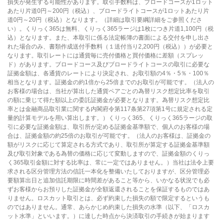
損失が発生する可能性があります。取引手数料は、ブロードコースが1ロット
あたり片道0円～200円（税込）、ブロードライトコースが1ロットあたり片
道0円～20円（税込）となります。（詳細は取引要綱詳細をご参照くださ
い）。くりっく365は無料、くりっく365ラージは1枚につき片道1,100円（税
込）となります。また、本取引に係る法定帳簿の書面による交付を申し出さ
れた場合のみ、書類作成送付手数料（１送付当り2,200円（税込））が必要と
なります。取引レートには通貨毎に売付価格と買付価格に差額（スプレッ
ド）があります。ブロードコース及びブロードライトコースの取引に必要な
証拠金額は、各通貨のレートにより決定され、お取引額の4％・5％・100％
相当となります。証拠金の約1倍から25倍までのお取引が可能です。（法人の
お客様の場合は、当社が算出した通貨ペアごとの為替リスク想定比率を取引
の額に乗じて得た額以上の委託証拠金が必要となります。為替リスク想定比
率とは金融商品取引業に関する内閣府令第117条第27項第1号に規定される定
量的計算モデルを用い算出します。）くりっく365、くりっく365ラージの取
引に必要な証拠金額は、取引所が定める証拠金基準額で、個人のお客様の場
合は、証拠金額の約25倍のお取引が可能です。（法人のお客様は、証拠金の
額がリスクに応じて算定される方式であり、取引所が算定する証拠金基準額
及び取引対象である為替の価格に応じて変動しますので、証拠金額のくりっ
く365取引金額に対する比率は、常に一定ではありません。）当社は法令上要
求される区分管理方法の信託一本化を整備いたしておりますが、区分管理必
要額算出日と追加信託期限に時間差があること等から、いかなる状況でも必
ずお客様からお預りした証拠金が全額返還されることを保証するものではあ
りません。ロスカット取引とは、必ず約束した損失の額で限定するというも
のではありません。通常、あらかじめ約束した損失の水準（以下、「ロスカ
ット水準」といいます。）に達した時点から決済取引の手続きが始まります