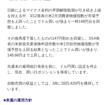
日銀によるマイナス金利の早期解除観測が引き続き上値
を抑える中、3/12発表の米2月消費者物価指数が市場予
想を上回ったことでドル買いが強まり一時148円台を回
復しました。
その後再度下落したものの147円割れを回避し、3/14発
表の米新規失業保険申請件数や米2月卸売物価指数が市
場予想を上回る結果となったことでドル買いが強まり、
148.66円まで上昇しました。
先週末の雇用統計発表を前に、ドル円買い設定を停止
し、現在、買い21ポジションを保有しています。
自動売買の収益としては、3/8に3回5,420円を獲得して
います。
■来週の運用方針