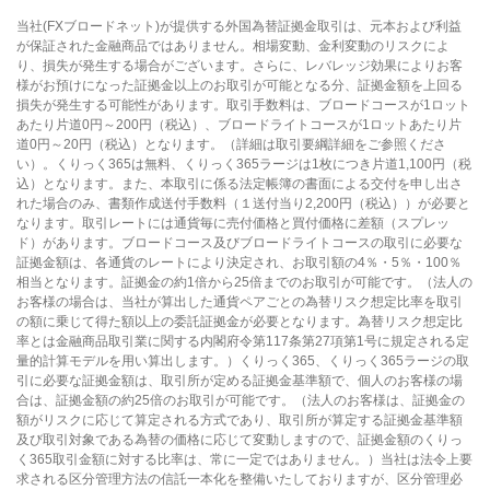
当社(FXブロードネット)が提供する外国為替証拠金取引は、元本および利益
が保証された金融商品ではありません。相場変動、金利変動のリスクによ
り、損失が発生する場合がございます。さらに、レバレッジ効果によりお客
様がお預けになった証拠金以上のお取引が可能となる分、証拠金額を上回る
損失が発生する可能性があります。取引手数料は、ブロードコースが1ロット
あたり片道0円～200円（税込）、ブロードライトコースが1ロットあたり片
道0円～20円（税込）となります。（詳細は取引要綱詳細をご参照くださ
い）。くりっく365は無料、くりっく365ラージは1枚につき片道1,100円（税
込）となります。また、本取引に係る法定帳簿の書面による交付を申し出さ
れた場合のみ、書類作成送付手数料（１送付当り2,200円（税込））が必要と
なります。取引レートには通貨毎に売付価格と買付価格に差額（スプレッ
ド）があります。ブロードコース及びブロードライトコースの取引に必要な
証拠金額は、各通貨のレートにより決定され、お取引額の4％・5％・100％
相当となります。証拠金の約1倍から25倍までのお取引が可能です。（法人の
お客様の場合は、当社が算出した通貨ペアごとの為替リスク想定比率を取引
の額に乗じて得た額以上の委託証拠金が必要となります。為替リスク想定比
率とは金融商品取引業に関する内閣府令第117条第27項第1号に規定される定
量的計算モデルを用い算出します。）くりっく365、くりっく365ラージの取
引に必要な証拠金額は、取引所が定める証拠金基準額で、個人のお客様の場
合は、証拠金額の約25倍のお取引が可能です。（法人のお客様は、証拠金の
額がリスクに応じて算定される方式であり、取引所が算定する証拠金基準額
及び取引対象である為替の価格に応じて変動しますので、証拠金額のくりっ
く365取引金額に対する比率は、常に一定ではありません。）当社は法令上要
求される区分管理方法の信託一本化を整備いたしておりますが、区分管理必