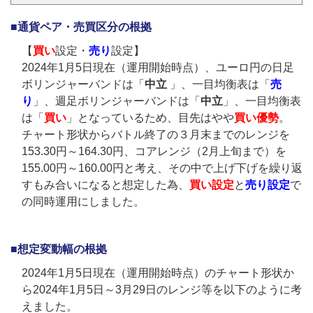
■通貨ペア・売買区分の根拠
【
買い
設定・
売り
設定】
2024年1月5日現在（運用開始時点）、ユーロ円の日足
ボリンジャーバンドは「
中立
」、一目均衡表は「
売
り
」、週足ボリンジャーバンドは「
中立
」、一目均衡表
は「
買い
」となっているため、目先はやや
買い優勢
。
チャート形状からバトル終了の３月末までのレンジを
153.30円～164.30円、コアレンジ（2月上旬まで）を
155.00円～160.00円と考え、その中で上げ下げを繰り返
すもみ合いになると想定した為、
買い設定
と
売り設定
で
の同時運用にしました。
■想定変動幅の根拠
2024年1月5日現在（運用開始時点）のチャート形状か
ら2024年1月5日～3月29日のレンジ等を以下のように考
えました。