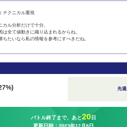
：
テクニカル重視
ニカル分析だけで十分。
因は全て値動きに織り込まれるからね。
勝ちたいなら私の情報を参考にすべきだね。
27%)
先週
20
バトル終了まで、あと
日
更新日時：2023年12月8日