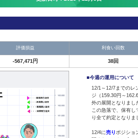
評価損益
利食い回数
-567,471円
38回
■今週の運用について
12/1～12/7までのレ
ジ（159.30円～1
外の展開となりまし
この急落で、保有し
り全て約定となりま
12/4に
売り
ポジション