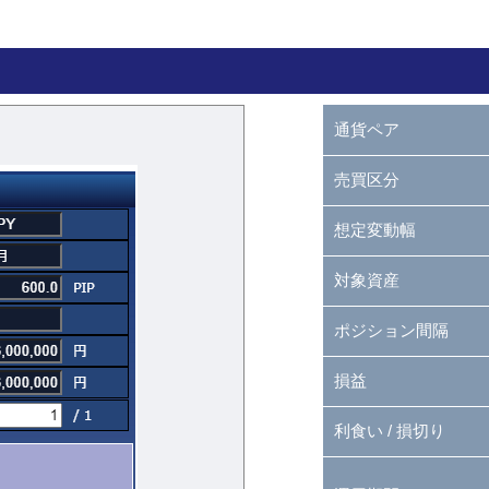
通貨ペア
売買区分
想定変動幅
対象資産
ポジション間隔
損益
利食い / 損切り