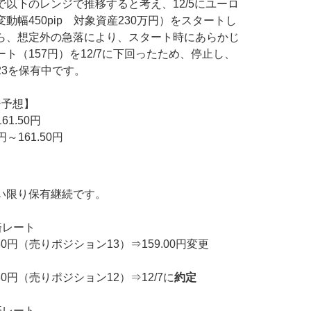
以下のレンジで推移すると考え、12/5にユーロ
動幅450pip 対象資産230万円）をスタートし
ら、想定外の急落により、スタート時にあらかじ
ト（157円）を12/7に下回ったため、停止し、
23を保有中です。
ジ予想】
61.50円
～161.50円
い限り保有継続です。
済レート
30円（売りポジション13）⇒159.00円変更
30円（売りポジション12）⇒12/7に
約定
済レート