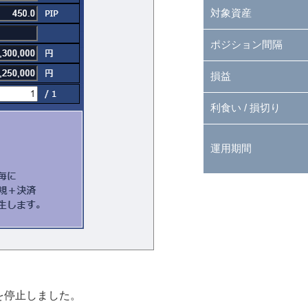
対象資産
ポジション間隔
損益
利食い / 損切り
運用期間
を停止しました。