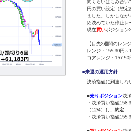
間くらいはもみ合いで
円の買い設定（想定変
ました。しかしなが
め決めていた停止レー
現在
買い
ポジション
【目先2週間のレン
レンジ：155.30円～1
コアレンジ：157.50円
■来週の運用方針
決済指値に到達しな
■
売りポジション
決
・決済買い指値158.
（12/4）し、
約定
・決済買い指値155.
■
買いポジション
決