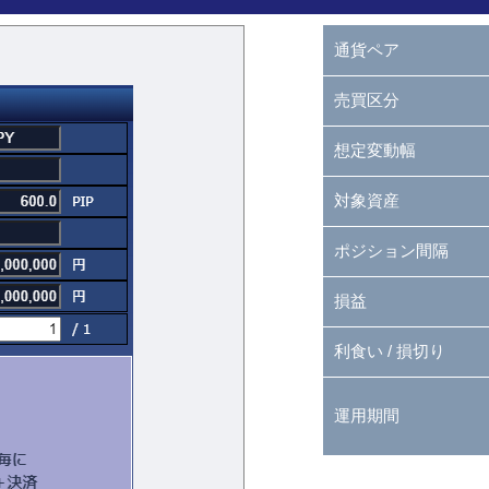
通貨ペア
売買区分
想定変動幅
対象資産
ポジション間隔
損益
利食い / 損切り
運用期間