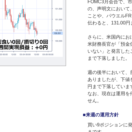
FOMC3月会合で、
の、声明文において
ことや、パウエルF
伝わると、131.0
さらに、米国内にお
米財務長官が「預金
いない」と発言した
まで下落しました。
週の後半において、
ありましたが、下値を探
円まで下落していま
なお、現在は運用を
せん。
■来週の運用方針
買い9ポジションに発
まです。