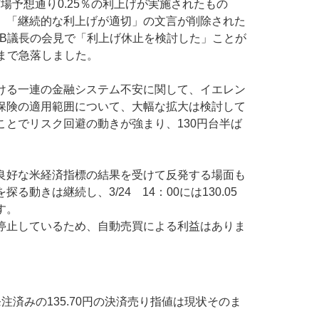
市場予想通り0.25％の利上げが実施されたもの
、「継続的な利上げが適切」の文言が削除された
RB議長の会見で「利上げ休止を検討した」ことが
0円まで急落しました。
ける一連の金融システム不安に関して、イエレン
保険の適用範囲について、大幅な拡大は検討して
ことでリスク回避の動きが強まり、130円台半ば
良好な米経済指標の結果を受けて反発する場面も
る動きは継続し、3/24 14：00には130.05
す。
停止しているため、自動売買による利益はありま
注済みの135.70円の決済売り指値は現状そのま