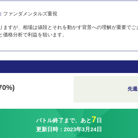
：
ファンダメンタルズ重視
りますが、相場は値段とそれを動かす背景への理解が重要でご
と価格分析で利益を狙います。
70%)
先週
7
バトル終了まで、あと
日
更新日時：2023年3月24日