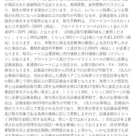
が保証された金融商品ではありません。相場変動、金利変動のリスクによ
り、損失が発生する場合がございます。さらに、レバレッジ効果によりお客
様がお預けになった証拠金以上のお取引が可能となる分、証拠金額を上回る
損失が発生する可能性があります。取引手数料は、ブロードコースが1ロット
あたり片道0円～200円（税込）、ブロードライトコースが1ロットあたり片
道0円～20円（税込）となります。（詳細は取引要綱詳細をご参照くださ
い）。くりっく365は無料、くりっく365ラージは1枚につき片道1,100円（税
込）となります。また、本取引に係る法定帳簿の書面による交付を申し出さ
れた場合のみ、書類作成送付手数料（１送付当り2,200円（税込））が必要と
なります。取引レートには通貨毎に売付価格と買付価格に差額（スプレッ
ド）があります。ブロードコース及びブロードライトコースの取引に必要な
証拠金額は、各通貨のレートにより決定され、お取引額の4％・5％・100％
相当となります。証拠金の約1倍から25倍までのお取引が可能です。（法人の
お客様の場合は、当社が算出した通貨ペアごとの為替リスク想定比率を取引
の額に乗じて得た額以上の委託証拠金が必要となります。為替リスク想定比
率とは金融商品取引業に関する内閣府令第117条第27項第1号に規定される定
量的計算モデルを用い算出します。）くりっく365、くりっく365ラージの取
引に必要な証拠金額は、取引所が定める証拠金基準額で、個人のお客様の場
合は、証拠金額の約25倍のお取引が可能です。（法人のお客様は、証拠金の
額がリスクに応じて算定される方式であり、取引所が算定する証拠金基準額
及び取引対象である為替の価格に応じて変動しますので、証拠金額のくりっ
く365取引金額に対する比率は、常に一定ではありません。）当社は法令上要
求される区分管理方法の信託一本化を整備いたしておりますが、区分管理必
要額算出日と追加信託期限に時間差があること等から、いかなる状況でも必
ずお客様からお預りした証拠金が全額返還されることを保証するものではあ