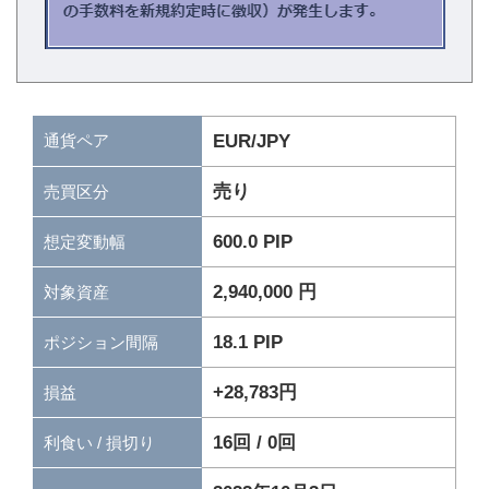
通貨ペア
EUR/JPY
売り
売買区分
600.0 PIP
想定変動幅
2,940,000 円
対象資産
18.1 PIP
ポジション間隔
+28,783円
損益
16回 / 0回
利食い / 損切り