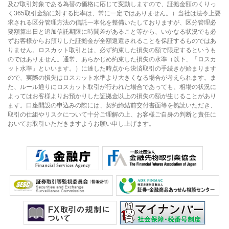
及び取引対象である為替の価格に応じて変動しますので、証拠金額のくりっ
く365取引金額に対する比率は、常に一定ではありません。）当社は法令上要
求される区分管理方法の信託一本化を整備いたしておりますが、区分管理必
要額算出日と追加信託期限に時間差があること等から、いかなる状況でも必
ずお客様からお預りした証拠金が全額返還されることを保証するものではあ
りません。ロスカット取引とは、必ず約束した損失の額で限定するというも
のではありません。通常、あらかじめ約束した損失の水準（以下、「ロスカ
ット水準」といいます。）に達した時点から決済取引の手続きが始まります
ので、実際の損失はロスカット水準より大きくなる場合が考えられます。ま
た、ルール通りにロスカット取引が行われた場合であっても、相場の状況に
よってはお客様よりお預かりした証拠金以上の損失の額が生じることがあり
ます。口座開設の申込みの際には、契約締結前交付書面等を熟読いただき、
取引の仕組やリスクについて十分ご理解の上、お客様ご自身の判断と責任に
おいてお取引いただきますようお願い申し上げます。