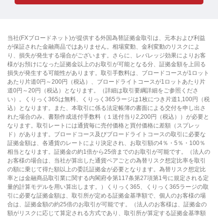
当社(FXブロードネット)が提供する外国為替証拠金取引は、元本および利益
が保証された金融商品ではありません。相場変動、金利変動のリスクによ
り、損失が発生する場合がございます。さらに、レバレッジ効果によりお客
様がお預けになった証拠金以上のお取引が可能となる分、証拠金額を上回る
損失が発生する可能性があります。取引手数料は、ブロードコースが1ロット
あたり片道0円～200円（税込）、ブロードライトコースが1ロットあたり片
道0円～20円（税込）となります。（詳細は取引要綱詳細をご参照くださ
い）。くりっく365は無料、くりっく365ラージは1枚につき片道1,100円（税
込）となります。また、本取引に係る法定帳簿の書面による交付を申し出さ
れた場合のみ、書類作成送付手数料（１送付当り2,200円（税込））が必要と
なります。取引レートには通貨毎に売付価格と買付価格に差額（スプレッ
ド）があります。ブロードコース及びブロードライトコースの取引に必要な
証拠金額は、各通貨のレートにより決定され、お取引額の4％・5％・100％
相当となります。証拠金の約1倍から25倍までのお取引が可能です。（法人の
お客様の場合は、当社が算出した通貨ペアごとの為替リスク想定比率を取引
の額に乗じて得た額以上の委託証拠金が必要となります。為替リスク想定比
率とは金融商品取引業に関する内閣府令第117条第27項第1号に規定される定
量的計算モデルを用い算出します。）くりっく365、くりっく365ラージの取
引に必要な証拠金額は、取引所が定める証拠金基準額で、個人のお客様の場
合は、証拠金額の約25倍のお取引が可能です。（法人のお客様は、証拠金の
額がリスクに応じて算定される方式であり、取引所が算定する証拠金基準額