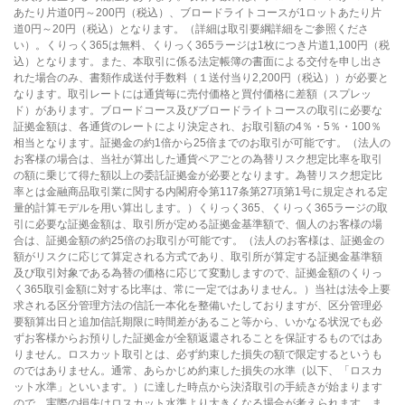
あたり片道0円～200円（税込）、ブロードライトコースが1ロットあたり片
道0円～20円（税込）となります。（詳細は取引要綱詳細をご参照くださ
い）。くりっく365は無料、くりっく365ラージは1枚につき片道1,100円（税
込）となります。また、本取引に係る法定帳簿の書面による交付を申し出さ
れた場合のみ、書類作成送付手数料（１送付当り2,200円（税込））が必要と
なります。取引レートには通貨毎に売付価格と買付価格に差額（スプレッ
ド）があります。ブロードコース及びブロードライトコースの取引に必要な
証拠金額は、各通貨のレートにより決定され、お取引額の4％・5％・100％
相当となります。証拠金の約1倍から25倍までのお取引が可能です。（法人の
お客様の場合は、当社が算出した通貨ペアごとの為替リスク想定比率を取引
の額に乗じて得た額以上の委託証拠金が必要となります。為替リスク想定比
率とは金融商品取引業に関する内閣府令第117条第27項第1号に規定される定
量的計算モデルを用い算出します。）くりっく365、くりっく365ラージの取
引に必要な証拠金額は、取引所が定める証拠金基準額で、個人のお客様の場
合は、証拠金額の約25倍のお取引が可能です。（法人のお客様は、証拠金の
額がリスクに応じて算定される方式であり、取引所が算定する証拠金基準額
及び取引対象である為替の価格に応じて変動しますので、証拠金額のくりっ
く365取引金額に対する比率は、常に一定ではありません。）当社は法令上要
求される区分管理方法の信託一本化を整備いたしておりますが、区分管理必
要額算出日と追加信託期限に時間差があること等から、いかなる状況でも必
ずお客様からお預りした証拠金が全額返還されることを保証するものではあ
りません。ロスカット取引とは、必ず約束した損失の額で限定するというも
のではありません。通常、あらかじめ約束した損失の水準（以下、「ロスカ
ット水準」といいます。）に達した時点から決済取引の手続きが始まります
ので、実際の損失はロスカット水準より大きくなる場合が考えられます。ま