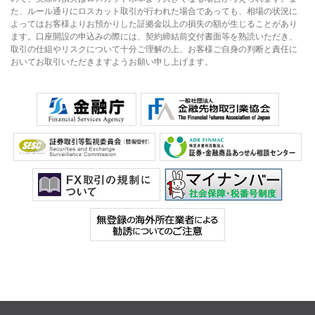
た、ルール通りにロスカット取引が行われた場合であっても、相場の状況に
よってはお客様よりお預かりした証拠金以上の損失の額が生じることがあり
ます。口座開設の申込みの際には、契約締結前交付書面等を熟読いただき、
取引の仕組やリスクについて十分ご理解の上、お客様ご自身の判断と責任に
おいてお取引いただきますようお願い申し上げます。