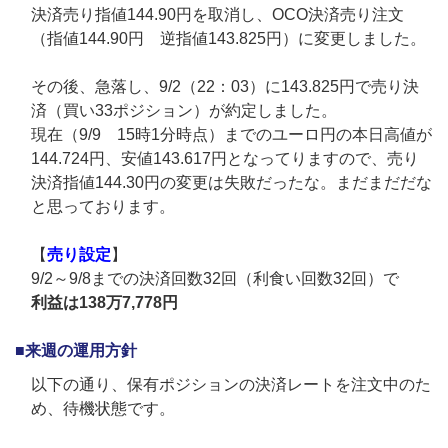
決済売り指値144.90円を取消し、OCO決済売り注文
（指値144.90円 逆指値143.825円）に変更しました。
その後、急落し、9/2（22：03）に143.825円で売り決
済（買い33ポジション）が約定しました。
現在（9/9 15時1分時点）までのユーロ円の本日高値が
144.724円、安値143.617円となってりますので、売り
決済指値144.30円の変更は失敗だったな。まだまだだな
と思っております。
【
売り設定
】
9/2～9/8までの決済回数32回（利食い回数32回）で
利益は138万7,778円
■来週の運用方針
以下の通り、保有ポジションの決済レートを注文中のた
め、待機状態です。