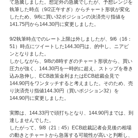
て急騰しました。想定外の急騰でしたが、予想レンジを
執筆した時点（9/2正午すぎ）からチャート形状が変化
したため、9/6に買い32ポジションの決済売り指値を
141.75円から144.30円に変更しました。
9/2執筆時点でのレート上限は外しましたが、9/6（16：
51）時点にツイートした144.30円は、的中し、ニアピ
ンとなりました。
しかしながら、9/8の8時すぎのチャート形状から、買い
圧力が強く、144.30円を一時的に超え、ストップを巻き
込み急伸し、ECB政策金利またはECB総裁会見で
144.90円をワンタッチすると考えました。そのため、売
り決済売り指値144.30円（買いポジション32）を
144.90円に変更しました。
実際は、144.33円で頭打ちとなり、144.90円までは、到
達しませんでした。
したがって、9/8（21：45）ECB総裁記者会見後の相場
の動きとチャートから急落する可能性が高いと判断し、