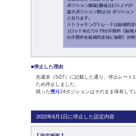
■停止した理由
先週末（5/27）に記載した通り、停止レート1
ため停止しました。
残った
売り
24ポジションはそのまま保有して
2022年6月1日に停止した設定内容
【 設定画面 】