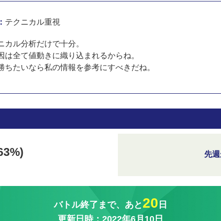
：
テクニカル重視
ニカル分析だけで十分。
因は全て値動きに織り込まれるからね。
勝ちたいなら私の情報を参考にすべきだね。
63%)
先週
20
バトル終了まで、あと
日
更新日時：2022年6月10日