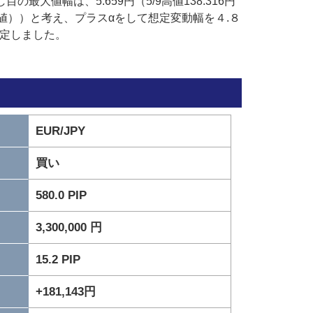
の最大値幅は、5.659円（5/9高値138.316円
/12安値））と考え、プラスαをして想定変動幅を４.８
決定しました。
EUR/JPY
買い
580.0 PIP
3,300,000 円
15.2 PIP
+181,143円