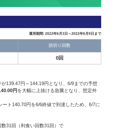
運用期間: 2022年6月3日～2022年6月9日まで
損切り回数
0回
ジが139.47円～144.19円となり、6/9までの予想
140.00円
を大幅に上抜ける急騰となり、想定外
。
ート140.70円を6/6終値で到達したため、6/7に
済回数31回（利食い回数31回）で