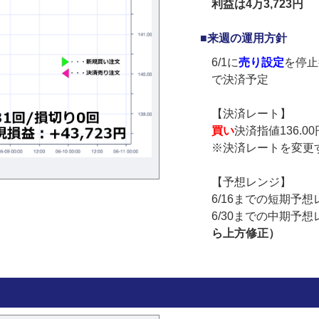
利益は4万3,723円
■来週の運用方針
6/1に
売り設定
を停止
で決済予定
【決済レート】
買い
決済指値136.0
※決済レートを変更
【予想レンジ】
6/16までの短期予
6/30までの中期予
ら上方修正）