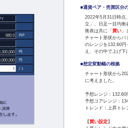
■通貨ペア・売買区分
2022年5月31日
立」、日足一目均衡
衡表は共に「
買い
」
チャート形状からバト
のレンジを132.60円
え、その中で上げ下
■想定変動幅の根拠
チャート形状から20
に考えました。
予想レンジ：132.60
予想コアレンジ：134.
トレンド：上昇トレ
【
買い設定
】