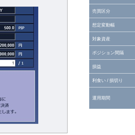
売買区分
想定変動幅
対象資産
ポジション間隔
損益
利食い / 損切り
運用期間