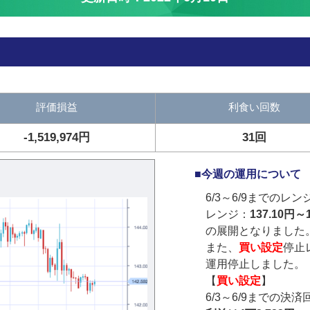
評価損益
利食い回数
-1,519,974円
31回
■今週の運用について
6/3～6/9までのレン
レンジ：
137.10円～
の展開となりました
また、
買い設定
停止レ
運用停止しました。
【
買い設定
】
6/3～6/9までの決