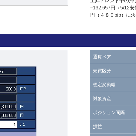
上昇トレンド中の押し目
−132.657円（5
円（４８０pip）に
通貨ペア
売買区分
想定変動幅
対象資産
ポジション間隔
損益