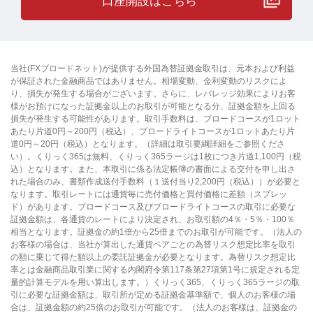
口座開設はこちら
当社(FXブロードネット)が提供する外国為替証拠金取引は、元本および利益
が保証された金融商品ではありません。相場変動、金利変動のリスクによ
り、損失が発生する場合がございます。さらに、レバレッジ効果によりお客
様がお預けになった証拠金以上のお取引が可能となる分、証拠金額を上回る
損失が発生する可能性があります。取引手数料は、ブロードコースが1ロット
あたり片道0円～200円（税込）、ブロードライトコースが1ロットあたり片
道0円～20円（税込）となります。（詳細は取引要綱詳細をご参照くださ
い）。くりっく365は無料、くりっく365ラージは1枚につき片道1,100円（税
込）となります。また、本取引に係る法定帳簿の書面による交付を申し出さ
れた場合のみ、書類作成送付手数料（１送付当り2,200円（税込））が必要と
なります。取引レートには通貨毎に売付価格と買付価格に差額（スプレッ
ド）があります。ブロードコース及びブロードライトコースの取引に必要な
証拠金額は、各通貨のレートにより決定され、お取引額の4％・5％・100％
相当となります。証拠金の約1倍から25倍までのお取引が可能です。（法人の
お客様の場合は、当社が算出した通貨ペアごとの為替リスク想定比率を取引
の額に乗じて得た額以上の委託証拠金が必要となります。為替リスク想定比
率とは金融商品取引業に関する内閣府令第117条第27項第1号に規定される定
量的計算モデルを用い算出します。）くりっく365、くりっく365ラージの取
引に必要な証拠金額は、取引所が定める証拠金基準額で、個人のお客様の場
合は、証拠金額の約25倍のお取引が可能です。（法人のお客様は、証拠金の