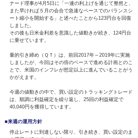
ナード理事が4月5日に「一連の利上げを通じて整然と、
また早ければ５月の会合で急速なペースでのバランスシ
ート縮小を開始する」と述べたことから123円台を回復
しました。
その後も日米金利差を意識した値動きが続き、124円台
に乗せています。
量的引き締め（ＱＴ）は、前回2017年～2019年に実施
しましたが、今回はその倍のベースで進める計画とのこ
とで、米国のインフレが想定以上に進んでいることがう
かがえます。
今週の値動きの中で、買い設定のトラッキングトレード
は、順調に利益確定を繰り返し、25回の利益確定で
40,040円を獲得しています。
■来週の運用方針
停止レートに到達しない限り、引き続き、買い設定のま