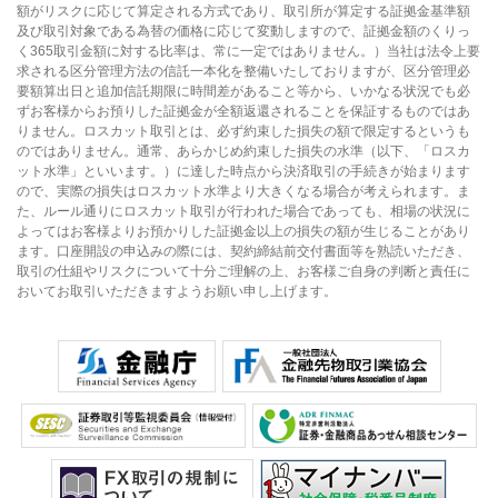
額がリスクに応じて算定される方式であり、取引所が算定する証拠金基準額
及び取引対象である為替の価格に応じて変動しますので、証拠金額のくりっ
く365取引金額に対する比率は、常に一定ではありません。）当社は法令上要
求される区分管理方法の信託一本化を整備いたしておりますが、区分管理必
要額算出日と追加信託期限に時間差があること等から、いかなる状況でも必
ずお客様からお預りした証拠金が全額返還されることを保証するものではあ
りません。ロスカット取引とは、必ず約束した損失の額で限定するというも
のではありません。通常、あらかじめ約束した損失の水準（以下、「ロスカ
ット水準」といいます。）に達した時点から決済取引の手続きが始まります
ので、実際の損失はロスカット水準より大きくなる場合が考えられます。ま
た、ルール通りにロスカット取引が行われた場合であっても、相場の状況に
よってはお客様よりお預かりした証拠金以上の損失の額が生じることがあり
ます。口座開設の申込みの際には、契約締結前交付書面等を熟読いただき、
取引の仕組やリスクについて十分ご理解の上、お客様ご自身の判断と責任に
おいてお取引いただきますようお願い申し上げます。