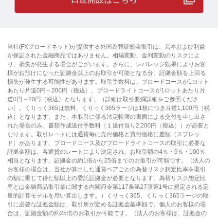
当社(FXブロードネット)が提供する外国為替証拠金取引は、元本および利益
が保証された金融商品ではありません。相場変動、金利変動のリスクによ
り、損失が発生する場合がございます。さらに、レバレッジ効果によりお客
様がお預けになった証拠金以上のお取引が可能となる分、証拠金額を上回る
損失が発生する可能性があります。取引手数料は、ブロードコースが1ロット
あたり片道0円～200円（税込）、ブロードライトコースが1ロットあたり片
道0円～20円（税込）となります。（詳細は取引要綱詳細をご参照くださ
い）。くりっく365は無料、くりっく365ラージは1枚につき片道1,100円（税
込）となります。また、本取引に係る法定帳簿の書面による交付を申し出さ
れた場合のみ、書類作成送付手数料（１送付当り2,200円（税込））が必要と
なります。取引レートには通貨毎に売付価格と買付価格に差額（スプレッ
ド）があります。ブロードコース及びブロードライトコースの取引に必要な
証拠金額は、各通貨のレートにより決定され、お取引額の4％・5％・100％
相当となります。証拠金の約1倍から25倍までのお取引が可能です。（法人の
お客様の場合は、当社が算出した通貨ペアごとの為替リスク想定比率を取引
の額に乗じて得た額以上の委託証拠金が必要となります。為替リスク想定比
率とは金融商品取引業に関する内閣府令第117条第27項第1号に規定される定
量的計算モデルを用い算出します。）くりっく365、くりっく365ラージの取
引に必要な証拠金額は、取引所が定める証拠金基準額で、個人のお客様の場
合は、証拠金額の約25倍のお取引が可能です。（法人のお客様は、証拠金の