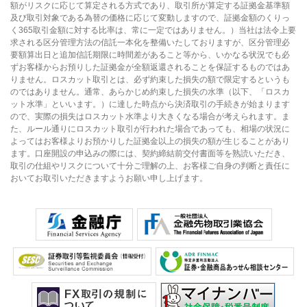
額がリスクに応じて算定される方式であり、取引所が算定する証拠金基準額
及び取引対象である為替の価格に応じて変動しますので、証拠金額のくりっ
く365取引金額に対する比率は、常に一定ではありません。）当社は法令上要
求される区分管理方法の信託一本化を整備いたしておりますが、区分管理必
要額算出日と追加信託期限に時間差があること等から、いかなる状況でも必
ずお客様からお預りした証拠金が全額返還されることを保証するものではあ
りません。ロスカット取引とは、必ず約束した損失の額で限定するというも
のではありません。通常、あらかじめ約束した損失の水準（以下、「ロスカ
ット水準」といいます。）に達した時点から決済取引の手続きが始まります
ので、実際の損失はロスカット水準より大きくなる場合が考えられます。ま
た、ルール通りにロスカット取引が行われた場合であっても、相場の状況に
よってはお客様よりお預かりした証拠金以上の損失の額が生じることがあり
ます。口座開設の申込みの際には、契約締結前交付書面等を熟読いただき、
取引の仕組やリスクについて十分ご理解の上、お客様ご自身の判断と責任に
おいてお取引いただきますようお願い申し上げます。