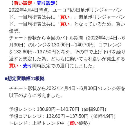
【
買い設定
・
売り設定
】
2022年4月4日時点、ユーロ円の日足ボリンジャーバン
ド、一目均衡表は共に「
買い
」、週足ボリンジャーバン
ド、一目均衡表は共に「
買い
」となっているため、買い
優勢。
チャート形状から今回のバトル期間（2022年4月4日～6
月30日）のレンジを130.90円～140.70円、コアレンジ
を132.60円～137.50円と考え、その中で上げ下げを繰り
返すと想定した為、どちらに動いても利食いが発生する
買い
・
売り
同時設定での運用にしました。
■想定変動幅の根拠
チャート形状から2022年4月4日～6月30日のレンジ等を
以下のように考えました。
予想レンジ：130.90円～140.70円（値幅9.8円）
予想コアレンジ：132.60円～137.50円（値幅4.9円）
トレンド：上昇トレンド中（
買い
優勢）