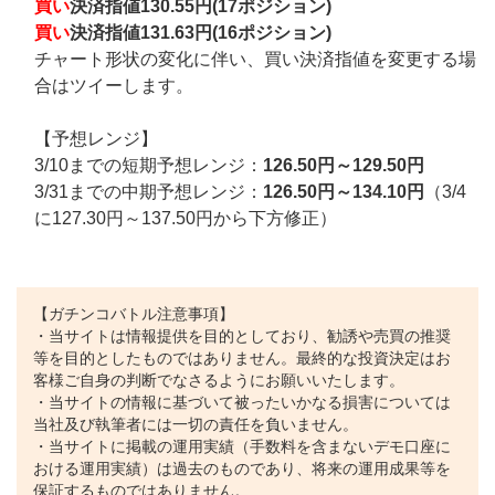
買い
決済指値130.55円(17ポジション)
買い
決済指値131.63円(16ポジション)
チャート形状の変化に伴い、買い決済指値を変更する場
合はツイーします。
【予想レンジ】
3/10までの短期予想レンジ：
126.50円～129.50円
3/31までの中期予想レンジ：
126.50円～134.10円
（3/4
に127.30円～137.50円から下方修正）
【ガチンコバトル注意事項】
・当サイトは情報提供を目的としており、勧誘や売買の推奨
等を目的としたものではありません。最終的な投資決定はお
客様ご自身の判断でなさるようにお願いいたします。
・当サイトの情報に基づいて被ったいかなる損害については
当社及び執筆者には一切の責任を負いません。
・当サイトに掲載の運用実績（手数料を含まないデモ口座に
おける運用実績）は過去のものであり、将来の運用成果等を
保証するものではありません。