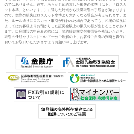
のではありません。通常、あらかじめ約束した損失の水準（以下、「ロスカ
ット水準」といいます。）に達した時点から決済取引の手続きが始まります
ので、実際の損失はロスカット水準より大きくなる場合が考えられます。ま
た、ルール通りにロスカット取引が行われた場合であっても、相場の状況に
よってはお客様よりお預かりした証拠金以上の損失の額が生じることがあり
ます。口座開設の申込みの際には、契約締結前交付書面等を熟読いただき、
取引の仕組やリスクについて十分ご理解の上、お客様ご自身の判断と責任に
おいてお取引いただきますようお願い申し上げます。