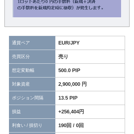
通貨ペア
EUR/JPY
売り
売買区分
500.0 PIP
想定変動幅
2,900,000 円
対象資産
13.5 PIP
ポジション間隔
+256,404円
損益
190回 / 0回
利食い / 損切り