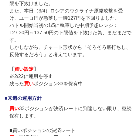
限を下抜けました。
また、本日（3/4）ロシアのウクライナ原発攻撃を受
け、ユーロ円が急落し一時127円を下回りました。
バトル開始当初の1/5に執筆した中期予想レンジ：
127.30円～137.50円の下限値を下抜けた為、まだまだで
す。
しかしながら、チャート形状から「そろそろ底打ちし、
反発するだろう」と考えています。
【
買い設定
】
※2/22に運用を停止
残った
買い
ポジション33を保有中
■来週の運用方針
買い
33ポジションが決済レートに到達しない限り、継続
保有します。
■買いポジションの決済レート