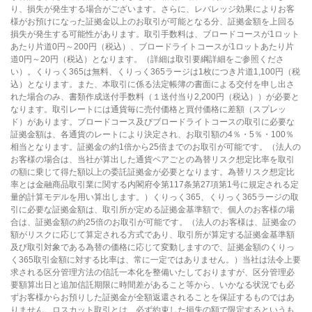
り、損失が発生する場合がございます。さらに、レバレッジ効果によりお客
様がお預けになった証拠金以上のお取引が可能となる分、証拠金額を上回る
損失が発生する可能性があります。取引手数料は、ブロードコースが1ロット
あたり片道0円～200円（税込）、ブロードライトコースが1ロットあたり片
道0円～20円（税込）となります。（詳細は取引要綱詳細をご参照くださ
い）。くりっく365は無料、くりっく365ラージは1枚につき片道1,100円（税
込）となります。また、本取引に係る法定帳簿の書面による交付を申し出さ
れた場合のみ、書類作成送付手数料（１送付当り2,200円（税込））が必要と
なります。取引レートには通貨毎に売付価格と買付価格に差額（スプレッ
ド）があります。ブロードコース及びブロードライトコースの取引に必要な
証拠金額は、各通貨のレートにより決定され、お取引額の4％・5％・100％
相当となります。証拠金の約1倍から25倍までのお取引が可能です。（法人の
お客様の場合は、当社が算出した通貨ペアごとの為替リスク想定比率を取引
の額に乗じて得た額以上の委託証拠金が必要となります。為替リスク想定比
率とは金融商品取引業に関する内閣府令第117条第27項第1号に規定される定
量的計算モデルを用い算出します。）くりっく365、くりっく365ラージの取
引に必要な証拠金額は、取引所が定める証拠金基準額で、個人のお客様の場
合は、証拠金額の約25倍のお取引が可能です。（法人のお客様は、証拠金の
額がリスクに応じて算定される方式であり、取引所が算定する証拠金基準額
及び取引対象である為替の価格に応じて変動しますので、証拠金額のくりっ
く365取引金額に対する比率は、常に一定ではありません。）当社は法令上要
求される区分管理方法の信託一本化を整備いたしておりますが、区分管理必
要額算出日と追加信託期限に時間差があること等から、いかなる状況でも必
ずお客様からお預りした証拠金が全額返還されることを保証するものではあ
りません。ロスカット取引とは、必ず約束した損失の額で限定するというも