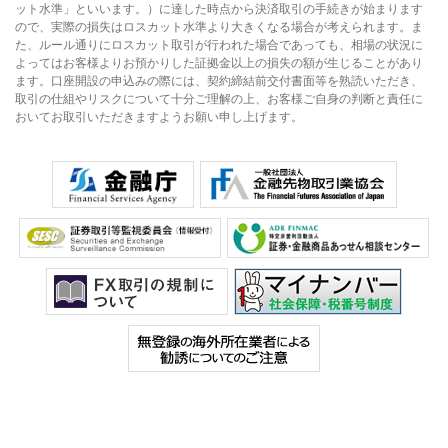
ット水準」といいます。）に達した時点から決済取引の手続きが始まります
ので、実際の損失はロスカット水準より大きくなる場合が考えられます。ま
た、ルール通りにロスカット取引が行われた場合であっても、相場の状況に
よってはお客様よりお預かりした証拠金以上の損失の額が生じることがあり
ます。口座開設の申込みの際には、契約締結前交付書面等を熟読いただき、
取引の仕組やリスクについて十分ご理解の上、お客様ご自身の判断と責任に
おいてお取引いただきますようお願い申し上げます。