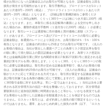
様がお預けになった証拠金以上のお取引が可能となる分、証拠金額を上回る
損失が発生する可能性があります。取引手数料は、ブロードコースが1ロット
あたり片道0円～200円（税込）、ブロードライトコースが1ロットあたり片
道0円～20円（税込）となります。（詳細は取引要綱詳細をご参照くださ
い）。くりっく365は無料、くりっく365ラージは1枚につき片道1,100円（税
込）となります。また、本取引に係る法定帳簿の書面による交付を申し出さ
れた場合のみ、書類作成送付手数料（１送付当り2,200円（税込））が必要と
なります。取引レートには通貨毎に売付価格と買付価格に差額（スプレッ
ド）があります。ブロードコース及びブロードライトコースの取引に必要な
証拠金額は、各通貨のレートにより決定され、お取引額の4％・5％・100％
相当となります。証拠金の約1倍から25倍までのお取引が可能です。（法人の
お客様の場合は、当社が算出した通貨ペアごとの為替リスク想定比率を取引
の額に乗じて得た額以上の委託証拠金が必要となります。為替リスク想定比
率とは金融商品取引業に関する内閣府令第117条第27項第1号に規定される定
量的計算モデルを用い算出します。）くりっく365、くりっく365ラージの取
引に必要な証拠金額は、取引所が定める証拠金基準額で、個人のお客様の場
合は、証拠金額の約25倍のお取引が可能です。（法人のお客様は、証拠金の
額がリスクに応じて算定される方式であり、取引所が算定する証拠金基準額
及び取引対象である為替の価格に応じて変動しますので、証拠金額のくりっ
く365取引金額に対する比率は、常に一定ではありません。）当社は法令上要
求される区分管理方法の信託一本化を整備いたしておりますが、区分管理必
要額算出日と追加信託期限に時間差があること等から、いかなる状況でも必
ずお客様からお預りした証拠金が全額返還されることを保証するものではあ
りません。ロスカット取引とは、必ず約束した損失の額で限定するというも
のではありません。通常、あらかじめ約束した損失の水準（以下、「ロスカ