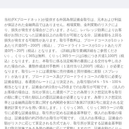
当社(FXブロードネット)が提供する外国為替証拠金取引は、元本および利益
が保証された金融商品ではありません。相場変動、金利変動のリスクによ
り、損失が発生する場合がございます。さらに、レバレッジ効果によりお客
様がお預けになった証拠金以上のお取引が可能となる分、証拠金額を上回る
損失が発生する可能性があります。取引手数料は、ブロードコースが1ロット
あたり片道0円～200円（税込）、ブロードライトコースが1ロットあたり片
道0円～20円（税込）となります。（詳細は取引要綱詳細をご参照くださ
い）。くりっく365は無料、くりっく365ラージは1枚につき片道1,100円（税
込）となります。また、本取引に係る法定帳簿の書面による交付を申し出さ
れた場合のみ、書類作成送付手数料（１送付当り2,200円（税込））が必要と
なります。取引レートには通貨毎に売付価格と買付価格に差額（スプレッ
ド）があります。ブロードコース及びブロードライトコースの取引に必要な
証拠金額は、各通貨のレートにより決定され、お取引額の4％・5％・100％
相当となります。証拠金の約1倍から25倍までのお取引が可能です。（法人の
お客様の場合は、当社が算出した通貨ペアごとの為替リスク想定比率を取引
の額に乗じて得た額以上の委託証拠金が必要となります。為替リスク想定比
率とは金融商品取引業に関する内閣府令第117条第27項第1号に規定される定
量的計算モデルを用い算出します。）くりっく365、くりっく365ラージの取
引に必要な証拠金額は、取引所が定める証拠金基準額で、個人のお客様の場
合は、証拠金額の約25倍のお取引が可能です。（法人のお客様は、証拠金の
額がリスクに応じて算定される方式であり、取引所が算定する証拠金基準額
及び取引対象である為替の価格に応じて変動しますので、証拠金額のくりっ