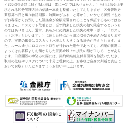
く365取引金額に対する比率は、常に一定ではありません。）当社は法令上要
求される区分管理方法の信託一本化を整備いたしておりますが、区分管理必
要額算出日と追加信託期限に時間差があること等から、いかなる状況でも必
ずお客様からお預りした証拠金が全額返還されることを保証するものではあ
りません。ロスカット取引とは、必ず約束した損失の額で限定するというも
のではありません。通常、あらかじめ約束した損失の水準（以下、「ロスカ
ット水準」といいます。）に達した時点から決済取引の手続きが始まります
ので、実際の損失はロスカット水準より大きくなる場合が考えられます。ま
た、ルール通りにロスカット取引が行われた場合であっても、相場の状況に
よってはお客様よりお預かりした証拠金以上の損失の額が生じることがあり
ます。口座開設の申込みの際には、契約締結前交付書面等を熟読いただき、
取引の仕組やリスクについて十分ご理解の上、お客様ご自身の判断と責任に
おいてお取引いただきますようお願い申し上げます。