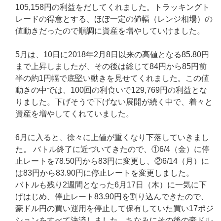
105,158円の利益をだしてくれました。トラッキングト
レードの得意とする、ほぼ一定の値幅（レンジ相場）の
値動きだったので順調に資産を増やしていけました。
5月は、10日に2018年2月8日以来の高値となる85.80円
まで上昇しましたが、その後は総じて84円から85円前
半の約1円幅で底堅い動きを見せてくれました。この値
動きの中では、100回の利食いで129,769円の利益とな
りました。下げそうで下げない展開が続く中で、着々と
資産を増やしてくれていました。
6月に入ると、徐々に上値が重くなり下落していきまし
た。 バトル終了に近づいてきたので、①6/4（金）に停
止レートを78.50円から83円に変更し、②6/14（月）に
は83円から83.90円に停止レートを変更しました。
バトルも残り2週間となった6月17日（木）に一気に下
げはじめ、停止レート83.90円を割り込んできたので、
豪ドル円の買い運用を停止して保有していた買い17ポジ
ションをすべて決済しました。ちなみにその後の豪ドル