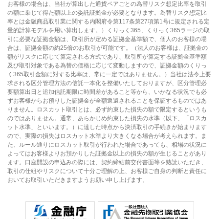
お客様の場合は、当社が算出した通貨ペアごとの為替リスク想定比率を取引
の額に乗じて得た額以上の委託証拠金が必要となります。為替リスク想定比
率とは金融商品取引業に関する内閣府令第117条第27項第1号に規定される定
量的計算モデルを用い算出します。）くりっく365、くりっく365ラージの取
引に必要な証拠金額は、取引所が定める証拠金基準額で、個人のお客様の場
合は、証拠金額の約25倍のお取引が可能です。（法人のお客様は、証拠金の
額がリスクに応じて算定される方式であり、取引所が算定する証拠金基準額
及び取引対象である為替の価格に応じて変動しますので、証拠金額のくりっ
く365取引金額に対する比率は、常に一定ではありません。）当社は法令上要
求される区分管理方法の信託一本化を整備いたしておりますが、区分管理必
要額算出日と追加信託期限に時間差があること等から、いかなる状況でも必
ずお客様からお預りした証拠金が全額返還されることを保証するものではあ
りません。ロスカット取引とは、必ず約束した損失の額で限定するというも
のではありません。通常、あらかじめ約束した損失の水準（以下、「ロスカ
ット水準」といいます。）に達した時点から決済取引の手続きが始まります
ので、実際の損失はロスカット水準より大きくなる場合が考えられます。ま
た、ルール通りにロスカット取引が行われた場合であっても、相場の状況に
よってはお客様よりお預かりした証拠金以上の損失の額が生じることがあり
ます。口座開設の申込みの際には、契約締結前交付書面等を熟読いただき、
取引の仕組やリスクについて十分ご理解の上、お客様ご自身の判断と責任に
おいてお取引いただきますようお願い申し上げます。