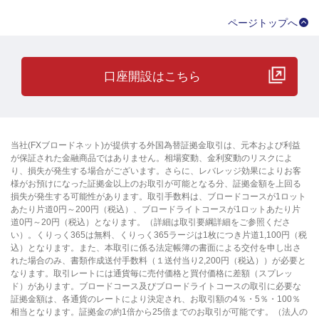
ページトップへ
口座開設はこちら
当社(FXブロードネット)が提供する外国為替証拠金取引は、元本および利益
が保証された金融商品ではありません。相場変動、金利変動のリスクによ
り、損失が発生する場合がございます。さらに、レバレッジ効果によりお客
様がお預けになった証拠金以上のお取引が可能となる分、証拠金額を上回る
損失が発生する可能性があります。取引手数料は、ブロードコースが1ロット
あたり片道0円～200円（税込）、ブロードライトコースが1ロットあたり片
道0円～20円（税込）となります。（詳細は取引要綱詳細をご参照くださ
い）。くりっく365は無料、くりっく365ラージは1枚につき片道1,100円（税
込）となります。また、本取引に係る法定帳簿の書面による交付を申し出さ
れた場合のみ、書類作成送付手数料（１送付当り2,200円（税込））が必要と
なります。取引レートには通貨毎に売付価格と買付価格に差額（スプレッ
ド）があります。ブロードコース及びブロードライトコースの取引に必要な
証拠金額は、各通貨のレートにより決定され、お取引額の4％・5％・100％
相当となります。証拠金の約1倍から25倍までのお取引が可能です。（法人の