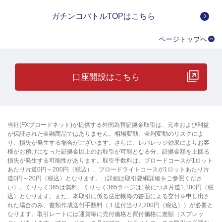
ガチンコバトルTOPはこちら
ページトップへ
口座開設はこちら
当社(FXブロードネット)が提供する外国為替証拠金取引は、元本および利益
が保証された金融商品ではありません。相場変動、金利変動のリスクによ
り、損失が発生する場合がございます。さらに、レバレッジ効果によりお客
様がお預けになった証拠金以上のお取引が可能となる分、証拠金額を上回る
損失が発生する可能性があります。取引手数料は、ブロードコースが1ロット
あたり片道0円～200円（税込）、ブロードライトコースが1ロットあたり片
道0円～20円（税込）となります。（詳細は取引要綱詳細をご参照くださ
い）。くりっく365は無料、くりっく365ラージは1枚につき片道1,100円（税
込）となります。また、本取引に係る法定帳簿の書面による交付を申し出さ
れた場合のみ、書類作成送付手数料（１送付当り2,200円（税込））が必要と
なります。取引レートには通貨毎に売付価格と買付価格に差額（スプレッ