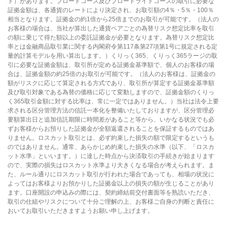
ド）があります。ブロードコース及びブロードライトコースの取引に必要な
証拠金額は、各通貨のレートにより決定され、お取引額の4％・5％・100％
相当となります。証拠金の約1倍から25倍までのお取引が可能です。（法人の
お客様の場合は、当社が算出した通貨ペアごとの為替リスク想定比率を取引
の額に乗じて得た額以上の委託証拠金が必要となります。為替リスク想定比
率とは金融商品取引業に関する内閣府令第117条第27項第1号に規定される定
量的計算モデルを用い算出します。）くりっく365、くりっく365ラージの取
引に必要な証拠金額は、取引所が定める証拠金基準額で、個人のお客様の場
合は、証拠金額の約25倍のお取引が可能です。（法人のお客様は、証拠金の
額がリスクに応じて算定される方式であり、取引所が算定する証拠金基準額
及び取引対象である為替の価格に応じて変動しますので、証拠金額のくりっ
く365取引金額に対する比率は、常に一定ではありません。）当社は法令上要
求される区分管理方法の信託一本化を整備いたしておりますが、区分管理必
要額算出日と追加信託期限に時間差があること等から、いかなる状況でも必
ずお客様からお預りした証拠金が全額返還されることを保証するものではあ
りません。ロスカット取引とは、必ず約束した損失の額で限定するというも
のではありません。通常、あらかじめ約束した損失の水準（以下、「ロスカ
ット水準」といいます。）に達した時点から決済取引の手続きが始まります
ので、実際の損失はロスカット水準より大きくなる場合が考えられます。ま
た、ルール通りにロスカット取引が行われた場合であっても、相場の状況に
よってはお客様よりお預かりした証拠金以上の損失の額が生じることがあり
ます。口座開設の申込みの際には、契約締結前交付書面等を熟読いただき、
取引の仕組やリスクについて十分ご理解の上、お客様ご自身の判断と責任に
おいてお取引いただきますようお願い申し上げます。