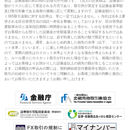
合は、証拠金額の約25倍のお取引が可能です。（法人のお客様は、証拠金の
額がリスクに応じて算定される方式であり、取引所が算定する証拠金基準額
及び取引対象である為替の価格に応じて変動しますので、証拠金額のくりっ
く365取引金額に対する比率は、常に一定ではありません。）当社は法令上要
求される区分管理方法の信託一本化を整備いたしておりますが、区分管理必
要額算出日と追加信託期限に時間差があること等から、いかなる状況でも必
ずお客様からお預りした証拠金が全額返還されることを保証するものではあ
りません。ロスカット取引とは、必ず約束した損失の額で限定するというも
のではありません。通常、あらかじめ約束した損失の水準（以下、「ロスカ
ット水準」といいます。）に達した時点から決済取引の手続きが始まります
ので、実際の損失はロスカット水準より大きくなる場合が考えられます。ま
た、ルール通りにロスカット取引が行われた場合であっても、相場の状況に
よってはお客様よりお預かりした証拠金以上の損失の額が生じることがあり
ます。口座開設の申込みの際には、契約締結前交付書面等を熟読いただき、
取引の仕組やリスクについて十分ご理解の上、お客様ご自身の判断と責任に
おいてお取引いただきますようお願い申し上げます。