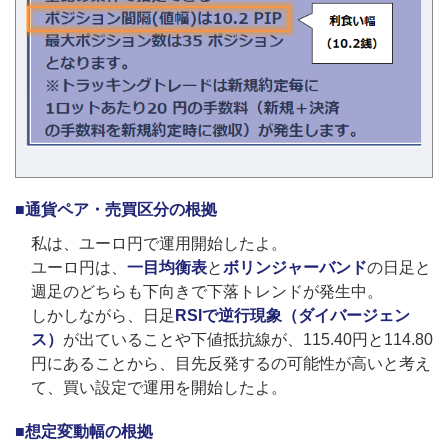
■通貨ペア・売買区分の根拠
私は、ユーロ円で運用開始したよ。
ユーロ円は、
一目均衡表
と
ボリンジャーバンド
の日足と
週足のどちらも下向きで下落トレンドが発生中。
しかしながら、日足
RSIで逆行現象（ダイバージェン
ス）
が出ていることや下値抵抗線が、115.40円と114.80
円にあることから、目先反発するの可能性が高いと考え
て、買い設定で運用を開始したよ。
■想定変動幅の根拠