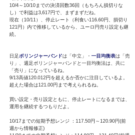
10/4～10/10までの決済回数36回（もちろん損切りな
し）で利益は3,617円で、まずまずだね。
現在（10/11）、停止レート（利食い116.60円、損切り
121円）内で推移しているから、ユーロ円売り設定も継
続。
日足
ボリンジャーバンド
は「中立」・
一目均衡表
は「売
り」、週足ボリンジャーバンドと一目均衡法は、共に
「売り」になっているね。
9/13高値120.012円を超えるか否かに注目しているよ。
超えた場合は121.00円まで考えられるね。
買い設定・売り設定ともに、停止レートになるまでは、
運用を継続するつもりだよ。
10/17までの短期予想レンジ ：117.50円～120.90円(前
週から情報修正)