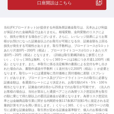
口座開設はこちら
当社(FXブロードネット)が提供する外国為替証拠金取引は、元本および利益
が保証された金融商品ではありません。相場変動、金利変動のリスクによ
り、損失が発生する場合がございます。さらに、レバレッジ効果によりお客
様がお預けになった証拠金以上のお取引が可能となる分、証拠金額を上回る
損失が発生する可能性があります。取引手数料は、ブロードコースが1ロット
あたり片道0円～200円（税込）、ブロードライトコースが1ロットあたり片
道0円～20円（税込）となります。（詳細は取引要綱詳細をご参照くださ
い）。くりっく365は無料、くりっく365ラージは1枚につき片道1,100円（税
込）となります。また、本取引に係る法定帳簿の書面による交付を申し出さ
れた場合のみ、書類作成送付手数料（１送付当り2,200円（税込））が必要と
なります。取引レートには通貨毎に売付価格と買付価格に差額（スプレッ
ド）があります。ブロードコース及びブロードライトコースの取引に必要な
証拠金額は、各通貨のレートにより決定され、お取引額の4％・5％・100％
相当となります。証拠金の約1倍から25倍までのお取引が可能です。（法人の
お客様の場合は、当社が算出した通貨ペアごとの為替リスク想定比率を取引
の額に乗じて得た額以上の委託証拠金が必要となります。為替リスク想定比
率とは金融商品取引業に関する内閣府令第117条第27項第1号に規定される定
量的計算モデルを用い算出します。）くりっく365、くりっく365ラージの取
引に必要な証拠金額は、取引所が定める証拠金基準額で、個人のお客様の場