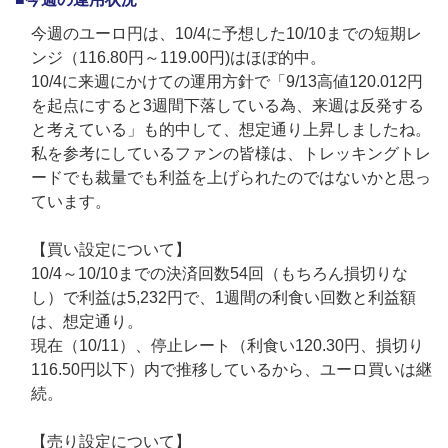
今週のユーロ円は、10/4に予想した10/10までの短期レ
ンジ（116.80円～119.00円)はほぼ的中。
10/4に来週にかけての運用方針で「9/13高値120.012円
を起点にすると3週間下落している為、来週は反発する
と考えている」も的中して、想定通り上昇しましたね。
私を参考にしているファンの皆様は、トレッキングトレ
ードでも裁量でも利益を上げられたのではないかと思っ
ています。
【買い設定について】
10/4～10/10までの決済回数54回（もちろん損切りな
し）で利益は5,232円で、1週間の利食い回数と利益額
は、想定通り。
現在（10/11）、停止レート（利食い120.30円、損切り
116.50円以下）内で推移しているから、ユーロ買いは継
続。
【売り設定について】