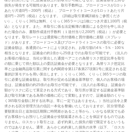
様がお預けになった証拠金以上のお取引が可能となる分、証拠金額を上回る
損失が発生する可能性があります。取引手数料は、ブロードコースが1ロット
あたり片道0円～200円（税込）、ブロードライトコースが1ロットあたり片
道0円～20円（税込）となります。（詳細は取引要綱詳細をご参照くださ
い）。くりっく365は無料、くりっく365ラージは1枚につき片道1,100円（税
込）となります。また、本取引に係る法定帳簿の書面による交付を申し出さ
れた場合のみ、書類作成送付手数料（１送付当り2,200円（税込））が必要と
なります。取引レートには通貨毎に売付価格と買付価格に差額（スプレッ
ド）があります。ブロードコース及びブロードライトコースの取引に必要な
証拠金額は、各通貨のレートにより決定され、お取引額の4％・5％・100％
相当となります。証拠金の約1倍から25倍までのお取引が可能です。（法人の
お客様の場合は、当社が算出した通貨ペアごとの為替リスク想定比率を取引
の額に乗じて得た額以上の委託証拠金が必要となります。為替リスク想定比
率とは金融商品取引業に関する内閣府令第117条第27項第1号に規定される定
量的計算モデルを用い算出します。）くりっく365、くりっく365ラージの取
引に必要な証拠金額は、取引所が定める証拠金基準額で、個人のお客様の場
合は、証拠金額の約25倍のお取引が可能です。（法人のお客様は、証拠金の
額がリスクに応じて算定される方式であり、取引所が算定する証拠金基準額
及び取引対象である為替の価格に応じて変動しますので、証拠金額のくりっ
く365取引金額に対する比率は、常に一定ではありません。）当社は法令上要
求される区分管理方法の信託一本化を整備いたしておりますが、区分管理必
要額算出日と追加信託期限に時間差があること等から、いかなる状況でも必
ずお客様からお預りした証拠金が全額返還されることを保証するものではあ
りません。ロスカット取引とは、必ず約束した損失の額で限定するというも
のではありません。通常、あらかじめ約束した損失の水準（以下、「ロスカ