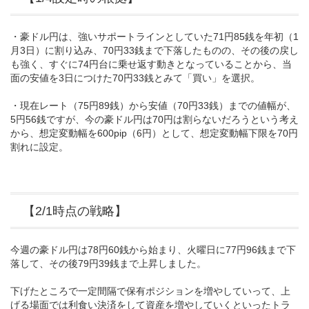
・豪ドル円は、強いサポートラインとしていた71円85銭を年初（1
月3日）に割り込み、70円33銭まで下落したものの、その後の戻し
も強く、すぐに74円台に乗せ返す動きとなっていることから、当
面の安値を3日につけた70円33銭とみて「買い」を選択。
・現在レート（75円89銭）から安値（70円33銭）までの値幅が、
5円56銭ですが、今の豪ドル円は70円は割らないだろうという考え
から、想定変動幅を600pip（6円）として、想定変動幅下限を70円
割れに設定。
【2/1時点の戦略】
今週の豪ドル円は78円60銭から始まり、火曜日に77円96銭まで下
落して、その後79円39銭まで上昇しました。
下げたところで一定間隔で保有ポジションを増やしていって、上
げる場面では利食い決済をして資産を増やしていくといったトラ