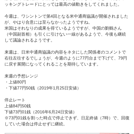
ッキングトレードにとっては最高の値動きをしてくれました。
今週は、ワシントンで第4回となる米中通商協議が開催されました
が、やはり合意には至らなかったようですね。
米国はそれなりの成果を得ているようですが、中国の劉鶴さん
（中国副首相）も引くに引けない一線があるようで、今後も継続
して議論されるようです。
来週は、日米中通商協議の内容をネタにした関係者のコメントで
右往左往するでしょうが、今週のように77円台まで下げて、79円
に戻す展開になってくれることを期待しています。
来週の予想レンジ
・上値80円
・下値77円50銭（2019年1月25日安値）
停止レート
上値84円50銭
下値73円01銭（2016年6月24日安値）
※73円01銭を割った時点で停止できず、日足終値（7時）で、回復
していた場合は停止せずに継続。