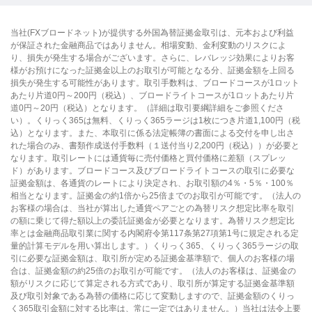
当社(FXブロードネット)が提供する外国為替証拠金取引は、元本および利益
が保証された金融商品ではありません。相場変動、金利変動のリスクによ
り、損失が発生する場合がございます。さらに、レバレッジ効果によりお客
様がお預けになった証拠金以上のお取引が可能となる分、証拠金額を上回る
損失が発生する可能性があります。取引手数料は、ブロードコースが1ロット
あたり片道0円～200円（税込）、ブロードライトコースが1ロットあたり片
道0円～20円（税込）となります。（詳細は取引要綱詳細をご参照くださ
い）。くりっく365は無料、くりっく365ラージは1枚につき片道1,100円（税
込）となります。また、本取引に係る法定帳簿の書面による交付を申し出さ
れた場合のみ、書類作成送付手数料（１送付当り2,200円（税込））が必要と
なります。取引レートには通貨毎に売付価格と買付価格に差額（スプレッ
ド）があります。ブロードコース及びブロードライトコースの取引に必要な
証拠金額は、各通貨のレートにより決定され、お取引額の4％・5％・100％
相当となります。証拠金の約1倍から25倍までのお取引が可能です。（法人の
お客様の場合は、当社が算出した通貨ペアごとの為替リスク想定比率を取引
の額に乗じて得た額以上の委託証拠金が必要となります。為替リスク想定比
率とは金融商品取引業に関する内閣府令第117条第27項第1号に規定される定
量的計算モデルを用い算出します。）くりっく365、くりっく365ラージの取
引に必要な証拠金額は、取引所が定める証拠金基準額で、個人のお客様の場
合は、証拠金額の約25倍のお取引が可能です。（法人のお客様は、証拠金の
額がリスクに応じて算定される方式であり、取引所が算定する証拠金基準額
及び取引対象である為替の価格に応じて変動しますので、証拠金額のくりっ
く365取引金額に対する比率は、常に一定ではありません。）当社は法令上要