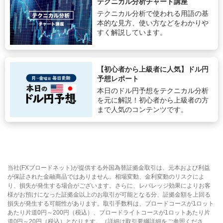
テクニカル分析チャート講座
テクニカル分析で使われる用語の基
本的な見方、使い方などをわかりや
すく解説しています。
【初心者から上級者に人気】ドル円
予想レポート
本日のドル円予想をテクニカル分析
を元に解説！初心者から上級者の方
まで人気のコンテンツです。
当社(FXブロードネット)が提供する外国為替証拠金取引は、元本および利益
が保証された金融商品ではありません。相場変動、金利変動のリスクによ
り、損失が発生する場合がございます。さらに、レバレッジ効果によりお客
様がお預けになった証拠金以上のお取引が可能となる分、証拠金額を上回る
損失が発生する可能性があります。取引手数料は、ブロードコースが1ロット
あたり片道0円～200円（税込）、ブロードライトコースが1ロットあたり片
道0円～20円（税込）となります。（詳細は取引要綱詳細をご参照くださ