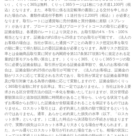
い）。くりっく365は無料、くりっく365ラージは1枚につき片道1,100円（税
込）となります。また、本取引に係る法定帳簿の書面による交付を申し出さ
れた場合のみ、書類作成送付手数料（１送付当り2,200円（税込））が必要と
なります。取引レートには通貨毎に売付価格と買付価格に差額（スプレッ
ド）があります。ブロードコース及びブロードライトコースの取引に必要な
証拠金額は、各通貨のレートにより決定され、お取引額の4％・5％・100％
相当となります。証拠金の約1倍から25倍までのお取引が可能です。（法人の
お客様の場合は、当社が算出した通貨ペアごとの為替リスク想定比率を取引
の額に乗じて得た額以上の委託証拠金が必要となります。為替リスク想定比
率とは金融商品取引業に関する内閣府令第117条第27項第1号に規定される定
量的計算モデルを用い算出します。）くりっく365、くりっく365ラージの取
引に必要な証拠金額は、取引所が定める証拠金基準額で、個人のお客様の場
合は、証拠金額の約25倍のお取引が可能です。（法人のお客様は、証拠金の
額がリスクに応じて算定される方式であり、取引所が算定する証拠金基準額
及び取引対象である為替の価格に応じて変動しますので、証拠金額のくりっ
く365取引金額に対する比率は、常に一定ではありません。）当社は法令上要
求される区分管理方法の信託一本化を整備いたしておりますが、区分管理必
要額算出日と追加信託期限に時間差があること等から、いかなる状況でも必
ずお客様からお預りした証拠金が全額返還されることを保証するものではあ
りません。ロスカット取引とは、必ず約束した損失の額で限定するというも
のではありません。通常、あらかじめ約束した損失の水準（以下、「ロスカ
ット水準」といいます。）に達した時点から決済取引の手続きが始まります
ので、実際の損失はロスカット水準より大きくなる場合が考えられます。ま
た、ルール通りにロスカット取引が行われた場合であっても、相場の状況に
よってはお客様よりお預かりした証拠金以上の損失の額が生じることがあり