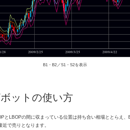
B1・B2／S1・S2を表示
ピボットの使い方
OPとLBOPの間に収まっている位置は持ち合い相場ととらえ、B
線接近で売りとなります。