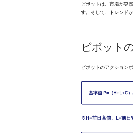
ピボットは、市場が突
す。そして、トレンド
ピボット
ピボットのアクション
基準値 P=（H+L+C）/
※H=前日高値、L=前日