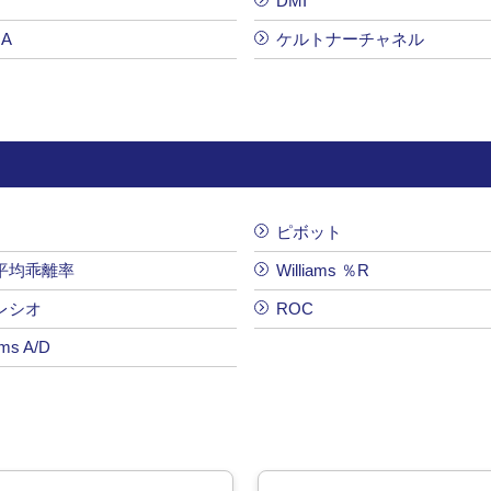
DMI
A
ケルトナーチャネル
ピボット
平均乖離率
Williams ％R
レシオ
ROC
ams A/D