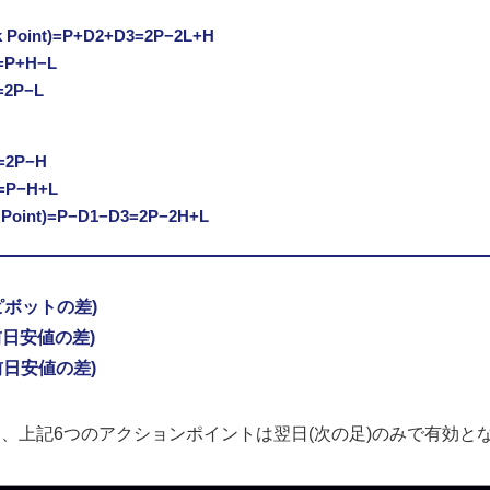
k Point)=P+D2+D3=2P−2L+H
=P+H−L
=2P−L
=2P−H
=P−H+L
 Point)=P−D1−D3=2P−2H+L
ピボットの差)
前日安値の差)
前日安値の差)
、上記6つのアクションポイントは翌日(次の足)のみで有効と