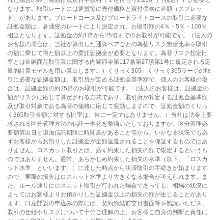
なります。取引レートには通貨毎に売付価格と買付価格に差額（スプレッ
ド）があります。ブロードコース及びブロードライトコースの取引に必要な
証拠金額は、各通貨のレートにより決定され、お取引額の4％・5％・100％
相当となります。証拠金の約1倍から25倍までのお取引が可能です。（法人の
お客様の場合は、当社が算出した通貨ペアごとの為替リスク想定比率を取引
の額に乗じて得た額以上の委託証拠金が必要となります。為替リスク想定比
率とは金融商品取引業に関する内閣府令第117条第27項第1号に規定される定
量的計算モデルを用い算出します。）くりっく365、くりっく365ラージの取
引に必要な証拠金額は、取引所が定める証拠金基準額で、個人のお客様の場
合は、証拠金額の約25倍のお取引が可能です。（法人のお客様は、証拠金の
額がリスクに応じて算定される方式であり、取引所が算定する証拠金基準額
及び取引対象である為替の価格に応じて変動しますので、証拠金額のくりっ
く365取引金額に対する比率は、常に一定ではありません。）当社は法令上要
求される区分管理方法の信託一本化を整備いたしておりますが、区分管理必
要額算出日と追加信託期限に時間差があること等から、いかなる状況でも必
ずお客様からお預りした証拠金が全額返還されることを保証するものではあ
りません。ロスカット取引とは、必ず約束した損失の額で限定するというも
のではありません。通常、あらかじめ約束した損失の水準（以下、「ロスカ
ット水準」といいます。）に達した時点から決済取引の手続きが始まります
ので、実際の損失はロスカット水準より大きくなる場合が考えられます。ま
た、ルール通りにロスカット取引が行われた場合であっても、相場の状況に
よってはお客様よりお預かりした証拠金以上の損失の額が生じることがあり
ます。口座開設の申込みの際には、契約締結前交付書面等を熟読いただき、
取引の仕組やリスクについて十分ご理解の上、お客様ご自身の判断と責任に