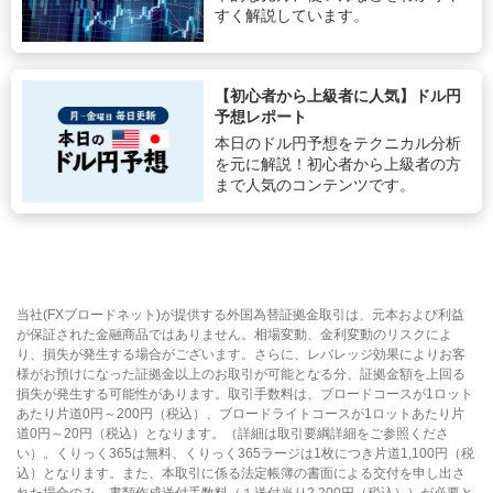
すく解説しています。
【初心者から上級者に人気】ドル円
予想レポート
本日のドル円予想をテクニカル分析
を元に解説！初心者から上級者の方
まで人気のコンテンツです。
当社(FXブロードネット)が提供する外国為替証拠金取引は、元本および利益
が保証された金融商品ではありません。相場変動、金利変動のリスクによ
り、損失が発生する場合がございます。さらに、レバレッジ効果によりお客
様がお預けになった証拠金以上のお取引が可能となる分、証拠金額を上回る
損失が発生する可能性があります。取引手数料は、ブロードコースが1ロット
あたり片道0円～200円（税込）、ブロードライトコースが1ロットあたり片
道0円～20円（税込）となります。（詳細は取引要綱詳細をご参照くださ
い）。くりっく365は無料、くりっく365ラージは1枚につき片道1,100円（税
込）となります。また、本取引に係る法定帳簿の書面による交付を申し出さ
れた場合のみ、書類作成送付手数料（１送付当り2,200円（税込））が必要と