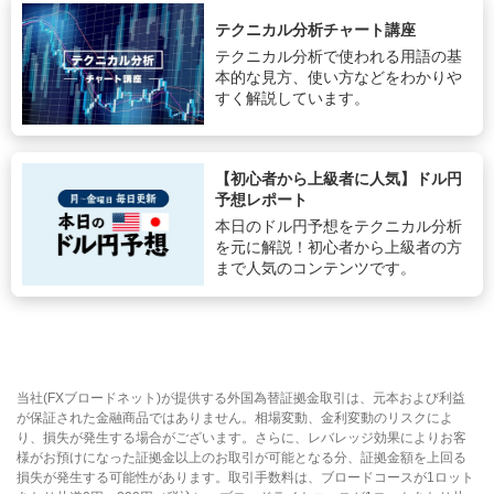
テクニカル分析チャート講座
テクニカル分析で使われる用語の基
本的な見方、使い方などをわかりや
すく解説しています。
【初心者から上級者に人気】ドル円
予想レポート
本日のドル円予想をテクニカル分析
を元に解説！初心者から上級者の方
まで人気のコンテンツです。
当社(FXブロードネット)が提供する外国為替証拠金取引は、元本および利益
が保証された金融商品ではありません。相場変動、金利変動のリスクによ
り、損失が発生する場合がございます。さらに、レバレッジ効果によりお客
様がお預けになった証拠金以上のお取引が可能となる分、証拠金額を上回る
損失が発生する可能性があります。取引手数料は、ブロードコースが1ロット