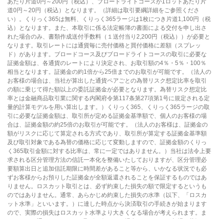
あたり片道0円～200円（税込）、ブロードライトコースが1ロットあたり片
道0円～20円（税込）となります。（詳細は取引要綱詳細をご参照くださ
い）。くりっく365は無料、くりっく365ラージは1枚につき片道1,100円（税
込）となります。また、本取引に係る法定帳簿の書面による交付を申し出さ
れた場合のみ、書類作成送付手数料（１送付当り2,200円（税込））が必要と
なります。取引レートには通貨毎に売付価格と買付価格に差額（スプレッ
ド）があります。ブロードコース及びブロードライトコースの取引に必要な
証拠金額は、各通貨のレートにより決定され、お取引額の4％・5％・100％
相当となります。証拠金の約1倍から25倍までのお取引が可能です。（法人の
お客様の場合は、当社が算出した通貨ペアごとの為替リスク想定比率を取引
の額に乗じて得た額以上の委託証拠金が必要となります。為替リスク想定比
率とは金融商品取引業に関する内閣府令第117条第27項第1号に規定される定
量的計算モデルを用い算出します。）くりっく365、くりっく365ラージの取
引に必要な証拠金額は、取引所が定める証拠金基準額で、個人のお客様の場
合は、証拠金額の約25倍のお取引が可能です。（法人のお客様は、証拠金の
額がリスクに応じて算定される方式であり、取引所が算定する証拠金基準額
及び取引対象である為替の価格に応じて変動しますので、証拠金額のくりっ
く365取引金額に対する比率は、常に一定ではありません。）当社は法令上要
求される区分管理方法の信託一本化を整備いたしておりますが、区分管理必
要額算出日と追加信託期限に時間差があること等から、いかなる状況でも必
ずお客様からお預りした証拠金が全額返還されることを保証するものではあ
りません。ロスカット取引とは、必ず約束した損失の額で限定するというも
のではありません。通常、あらかじめ約束した損失の水準（以下、「ロスカ
ット水準」といいます。）に達した時点から決済取引の手続きが始まります
ので、実際の損失はロスカット水準より大きくなる場合が考えられます。ま