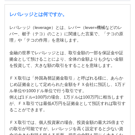
レバレッジとは何ですか。
レバレッジ（leverage）とは、レバー（lever=機械などのレ
バー、梃子（テコ）のこと）に関連した言葉で、「テコの原
理」や「テコの作用」を意味します。
金融の世界でレバレッジとは、取引金額の一部を保証金や証
拠金として預けることにより、全体の金額よりも少ない金額
を投資して、大きな額の取引をすることを意味します。
ＦＸ取引は「外国為替証拠金取引」と呼ばれる様に、あらか
じめ証拠金として定められた金額をＦＸ会社に預託し、1万ド
ル単位や1000ドル単位で行う取引です。
例えば1ドル=100円の場合、1万ドルは100万円に相当します
が、ＦＸ取引では最低4万円を証拠金として預託すれば取引す
ることができます。
ＦＸ取引では、個人投資家の場合、投資金額の最大25倍まで
の取引が可能ですが、レバレッジを高く設定すると少ない資
金で大きな利益を狙える反面、損失の金額も同じく大きくな