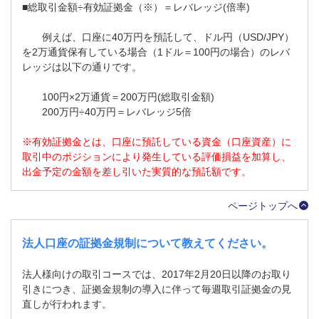
■総取引金額÷有効証拠金（※）＝レバレッジ(倍率)
例えば、口座に40万円を預託して、ドル円（USD/JPY）
を2万通貨保有している場合（1ドル＝100円の場合）のレバ
レッジは以下の通りです。
100円×2万通貨＝200万円(総取引金額)
200万円÷40万円＝レバレッジ5倍
※有効証拠金とは、口座に預託している資金（口座資産）に
取引中のポジションにより発生している評価損益を加算し、
出金予定の金額を差し引いた実質的な預託額です。
ページトップへ
法人口座の証拠金規制について教えてください。
法人様向けの取引コースでは、2017年2月20日以降のお取り
引きにつき、証拠金規制の導入に伴って毎週取引証拠金の見
直しが行われます。