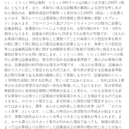
い）。くりっく365は無料、くりっく365ラージは1枚につき片道1,100円（税
込）となります。また、本取引に係る法定帳簿の書面による交付を申し出さ
れた場合のみ、書類作成送付手数料（１送付当り2,200円（税込））が必要と
なります。取引レートには通貨毎に売付価格と買付価格に差額（スプレッ
ド）があります。ブロードコース及びブロードライトコースの取引に必要な
証拠金額は、各通貨のレートにより決定され、お取引額の4％・5％・100％
相当となります。証拠金の約1倍から25倍までのお取引が可能です。（法人の
お客様の場合は、当社が算出した通貨ペアごとの為替リスク想定比率を取引
の額に乗じて得た額以上の委託証拠金が必要となります。為替リスク想定比
率とは金融商品取引業に関する内閣府令第117条第27項第1号に規定される定
量的計算モデルを用い算出します。）くりっく365、くりっく365ラージの取
引に必要な証拠金額は、取引所が定める証拠金基準額で、個人のお客様の場
合は、証拠金額の約25倍のお取引が可能です。（法人のお客様は、証拠金の
額がリスクに応じて算定される方式であり、取引所が算定する証拠金基準額
及び取引対象である為替の価格に応じて変動しますので、証拠金額のくりっ
く365取引金額に対する比率は、常に一定ではありません。）当社は法令上要
求される区分管理方法の信託一本化を整備いたしておりますが、区分管理必
要額算出日と追加信託期限に時間差があること等から、いかなる状況でも必
ずお客様からお預りした証拠金が全額返還されることを保証するものではあ
りません。ロスカット取引とは、必ず約束した損失の額で限定するというも
のではありません。通常、あらかじめ約束した損失の水準（以下、「ロスカ
ット水準」といいます。）に達した時点から決済取引の手続きが始まります
ので、実際の損失はロスカット水準より大きくなる場合が考えられます。ま
た、ルール通りにロスカット取引が行われた場合であっても、相場の状況に
よってはお客様よりお預かりした証拠金以上の損失の額が生じることがあり